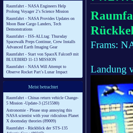
Raumfahrt - NASA Engineers Help
Raumfah
Prolong Voyager 2’s Science Mission
Raumfahrt - NASA Provides Updates on
Moon Base Cargo Landers, Tech
Rückkeh
Demonstrations
Raumfahrt - ISS-ALLtag: Thursday
Frams: 
Spacewalk Preps Continue, Crew Installs
Advanced Earth Imaging Gear
Raumfahrt - Start von SpaceX Falcon9 mit
BLUEBIRD 11-13 MISSION
Landung v
Raumfahrt - NASA Will Attempt to
Observe Rocket Part’s Lunar Impact
Meist betrachtet
Raumfahrt - Chinas return vehicle Change-
5 Mission -Update-3 (2515580)
Astronomie - Please stop annoying this
NASA scientist with your ridiculous Planet
X doomsday theories (89009)
Raumfahrt - Rückblick der STS-135