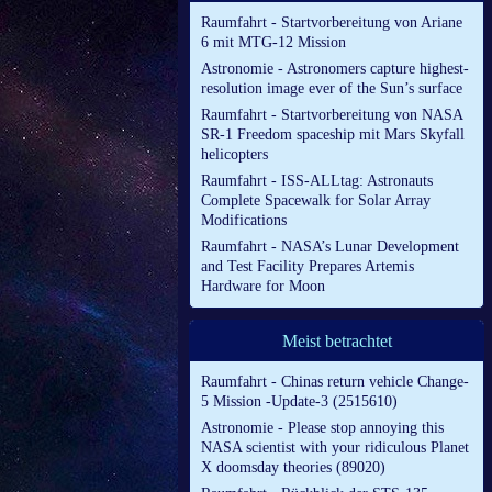
Raumfahrt - Startvorbereitung von Ariane
6 mit MTG-12 Mission
Astronomie - Astronomers capture highest-
resolution image ever of the Sun’s surface
Raumfahrt - Startvorbereitung von NASA
SR-1 Freedom spaceship mit Mars Skyfall
helicopters
Raumfahrt - ISS-ALLtag: Astronauts
Complete Spacewalk for Solar Array
Modifications
Raumfahrt - NASA’s Lunar Development
and Test Facility Prepares Artemis
Hardware for Moon
Meist betrachtet
Raumfahrt - Chinas return vehicle Change-
5 Mission -Update-3 (2515610)
Astronomie - Please stop annoying this
NASA scientist with your ridiculous Planet
X doomsday theories (89020)