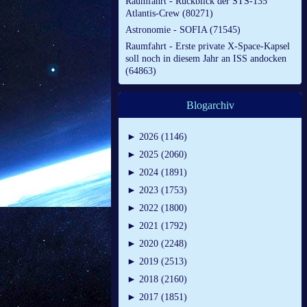
Raumfahrt - Rückblick der STS-135
Atlantis-Crew (80271)
Astronomie - SOFIA (71545)
Raumfahrt - Erste private X-Space-Kapsel
soll noch in diesem Jahr an ISS andocken
(64863)
Blogarchiv
►
2026 (1146)
►
2025 (2060)
►
2024 (1891)
►
2023 (1753)
►
2022 (1800)
►
2021 (1792)
►
2020 (2248)
►
2019 (2513)
►
2018 (2160)
►
2017 (1851)