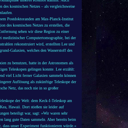
 Urknallphase unseres Kosmos stammt. Auch
en des kosmischen Netzes – als vergleichsweise
nlaufen.
inem Postdoktoranden am Max-Planck-Institut
ion des kosmischen Netzes zu erstellen, die
Entfernung sehen wir diese Region zu einer
bei medizinischer Computertomographie, bei der
trahlen rekonstruiert wird, erstellten Lee und
rgrund-Galaxien, welches den Wasserstoff des
xien zu benutzen, hatte in der Astronomen als
tigen Teleskopen gelingen konnte. Lee erzählt:
chend viel Licht ferner Galaxien sammeln können
ringerer Auflösung als zukünftige Teleskope der
sche Netz, das noch nie in so großer
Teleskope der Welt: dem Keck-I-Teleskop am
a, Hawaii. Dort stießen sie leider auf
gen beteiligt war, sagt: »Wir waren sehr
den lang gute Daten sammeln. Aber bereits beim
lar, dass unser Experiment funktionieren würde.«