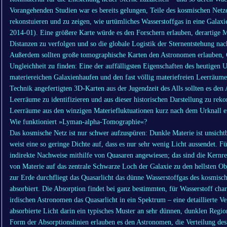
Vorangehenden Studien war es bereits gelungen, Teile des kosmischen Netze
rekonstuieren und zu zeigen, wie urtümliches Wasserstoffgas in eine Galax
2014-01). Eine größere Karte würde es den Forschern erlauben, derartige 
Distanzen zu verfolgen und so die globale Logistik der Sternentstehung nac
Außerdem sollten große tomographische Karten den Astronomen erlauben, 
Ungleichheit zu finden: Eine der auffälligsten Eigenschaften des heutigen 
materiereichen Galaxienhaufen und den fast völlig materiefreien Leerräum
Technik angefertigten 3D-Karten aus der Jugendzeit des Alls sollten es de
Leerräume zu identifizieren und aus dieser historischen Darstellung zu rek
Leerräume aus den winzigen Materiefluktuationen kurz nach dem Urknall en
Wie funktioniert »Lyman-alpha-Tomographie«?
Das kosmische Netz ist nur schwer aufzuspüren: Dunkle Materie ist unsichtb
weist eine so geringe Dichte auf, dass es nur sehr wenig Licht aussendet. 
indirekte Nachweise mithilfe von Quasaren angewiesen; das sind die Kernre
von Materie auf das zentrale Schwarze Loch der Galaxie zu den hellsten 
zur Erde durchfliegt das Quasarlicht das dünne Wasserstoffgas des kosmisch
absorbiert. Die Absorption findet bei ganz bestimmten, für Wasserstoff char
irdischen Astronomen das Quasarlicht in ein Spektrum – eine detaillierte V
absorbierte Licht darin ein typisches Muster an sehr dünnen, dunklen Regio
Form der Absorptionslinien erlauben es den Astronomen, die Verteilung des