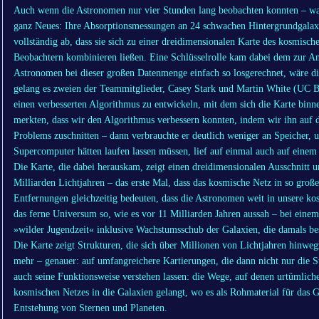
Auch wenn die Astronomen nur vier Stunden lang beobachten konnten – wa
ganz Neues: Ihre Absorptionsmessungen an 24 schwachen Hintergrundgalax
vollständig ab, dass sie sich zu einer dreidimensionalen Karte des kosmisc
Beobachtern kombinieren ließen. Eine Schlüsselrolle kam dabei dem zur An
Astronomen bei dieser großen Datenmenge einfach so losgerechnet, wäre d
gelang es zweien der Teammitglieder, Casey Stark und Martin White (UC 
einen verbesserten Algorithmus zu entwickeln, mit dem sich die Karte binne
merkten, dass wir den Algorithmus verbessern konnten, indem wir ihn auf 
Problems zuschnitten – dann verbrauchte er deutlich weniger an Speicher, 
Supercomputer hätten laufen lassen müssen, lief auf einmal auch auf einem
Die Karte, die dabei herauskam, zeigt einen dreidimensionalen Ausschnitt 
Milliarden Lichtjahren – das erste Mal, dass das kosmische Netz in so groß
Entfernungen gleichzeitig bedeuten, dass die Astronomen weit in unsere ko
das ferne Universum so, wie es vor 11 Milliarden Jahren aussah – bei einem V
»wilder Jugendzeit« inklusive Wachstumsschub der Galaxien, die damals bes
Die Karte zeigt Strukturen, die sich über Millionen von Lichtjahren hinw
mehr – genauer: auf umfangreichere Kartierungen, die dann nicht nur die S
auch seine Funktionsweise verstehen lassen: die Wege, auf denen urtümliche
kosmischen Netzes in die Galaxien gelangt, wo es als Rohmaterial für das 
Entstehung von Sternen und Planeten.