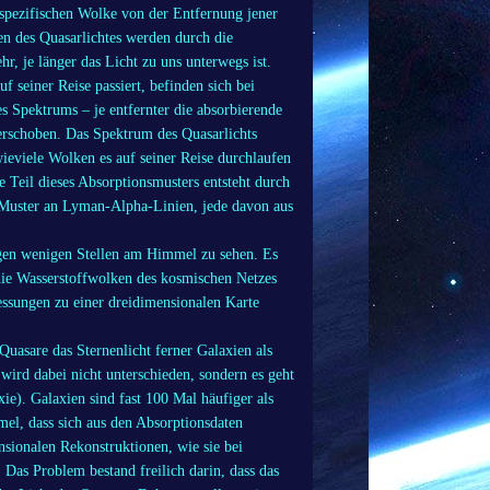
 spezifischen Wolke von der Entfernung jener
n des Quasarlichtes werden durch die
, je länger das Licht zu uns unterwegs ist.
f seiner Reise passiert, befinden sich bei
s Spektrums – je entfernter die absorbierende
rschoben. Das Spektrum des Quasarlichts
 wieviele Wolken es auf seiner Reise durchlaufen
 Teil dieses Absorptionsmusters entsteht durch
 Muster an Lyman-Alpha-Linien, jede davon aus
nigen wenigen Stellen am Himmel zu sehen. Es
 die Wasserstoffwolken des kosmischen Netzes
essungen zu einer dreidimensionalen Karte
uasare das Sternenlicht ferner Galaxien als
wird dabei nicht unterschieden, sondern es geht
e). Galaxien sind fast 100 Mal häufiger als
el, dass sich aus den Absorptionsdaten
ensionalen Rekonstruktionen, wie sie bei
s Problem bestand freilich darin, dass das