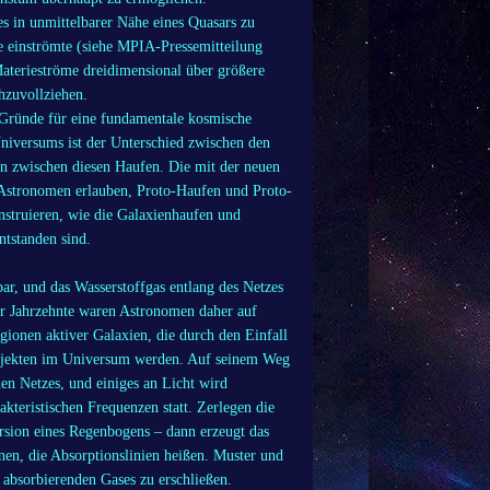
s in unmittelbarer Nähe eines Quasars zu
ie einströmte (siehe MPIA-Pressemitteilung
Materieströme dreidimensional über größere
hzuvollziehen.
Gründe für eine fundamentale kosmische
Universums ist der Unterschied zwischen den
en zwischen diesen Haufen. Die mit der neuen
n Astronomen erlauben, Proto-Haufen und Proto-
onstruieren, wie die Galaxienhaufen und
tstanden sind.
ar, und das Wasserstoffgas entlang des Netzes
Für Jahrzehnte waren Astronomen daher auf
gionen aktiver Galaxien, die durch den Einfall
Objekten im Universum werden. Auf seinem Weg
en Netzes, und einiges an Licht wird
akteristischen Frequenzen statt. Zerlegen die
ersion eines Regenbogens – dann erzeugt das
nen, die Absorptionslinien heißen. Muster und
 absorbierenden Gases zu erschließen.