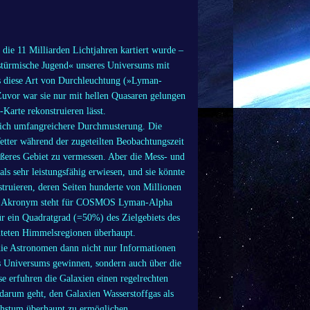
 die 11 Milliarden Lichtjahren kartiert wurde –
 »stürmische Jugend« unseres Universums mit
ss diese Art von Durchleuchtung (»Lyman-
uvor war sie nur mit hellen Quasaren gelungen
-Karte rekonstruieren lässt.
tlich umfangreichere Durchmusterung. Die
Wetter während der zugeteilten Beobachtungszeit
ößeres Gebiet zu vermessen. Aber die Mess- und
als sehr leistungsfähig erwiesen, und sie könnte
truieren, deren Seiten hunderte von Millionen
das Akronym steht für COSMOS Lyman-Alpha
r ein Quadratgrad (=50%) des Zielgebiets des
hteten Himmelsregionen überhaupt.
die Astronomen dann nicht nur Informationen
es Universums gewinnen, sondern auch über die
 erfuhren die Galaxien einen regelrechten
darum geht, den Galaxien Wasserstoffgas als
chstum überhaupt zu ermöglichen.