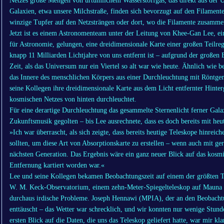
Netzes große Mengen von urtümlichem Wasserstoffgas, das direkt aus der
Galaxien, etwa unsere Milchstraße, finden sich bevorzugt auf den Filament
winzige Tupfer auf den Netzsträngen oder dort, wo die Filamente zusamme
Jetzt ist es einem Astronomenteam unter der Leitung von Khee-Gan Lee, e
für Astronomie, gelungen, eine dreidimensionale Karte einer großen Teilreg
knapp 11 Milliarden Lichtjahre von uns entfernt ist – aufgrund der großen 
Zeit, als das Universum nur ein Viertel so alt war wie heute. Ähnlich wie 
das Innere des menschlichen Körpers aus einer Durchleuchtung mit Röntgens
seine Kollegen ihre dreidimensionale Karte aus dem Licht entfernter Hinte
kosmischen Netzes von hinten durchleuchtet.
Für eine derartige Durchleuchtung das gesammelte Sternenlicht ferner Gala
Zukunftsmusik gegolten – bis Lee ausrechnete, dass es doch bereits mit heu
»Ich war überrascht, als sich zeigte, dass bereits heutige Teleskope hinrei
sollten, um diese Art von Absorptionskarte zu erstellen – wenn auch mit ge
nächsten Generation. Das Ergebnis wäre ein ganz neuer Blick auf das kosmi
Entfernung kartiert worden war.«
Lee und seine Kollegen bekamen Beobachtungszeit auf einem der größten 
W. M. Keck-Observatorium, einem zehn-Meter-Spiegelteleskop auf Mauna Ke
durchaus irdische Probleme. Joseph Hennawi (MPIA), der an den Beobachtun
enttäuscht – das Wetter war schrecklich, und wir konnten nur wenige Stun
ersten Blick auf die Daten, die uns das Teleskop geliefert hatte, war mir k