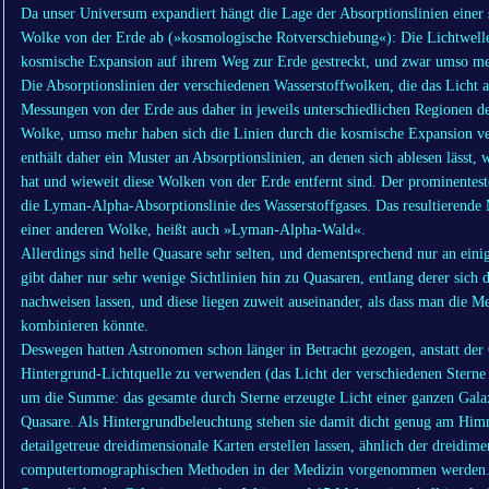
Da unser Universum expandiert hängt die Lage der Absorptionslinien einer
Wolke von der Erde ab (»kosmologische Rotverschiebung«): Die Lichtwelle
kosmische Expansion auf ihrem Weg zur Erde gestreckt, und zwar umso mehr
Die Absorptionslinien der verschiedenen Wasserstoffwolken, die das Licht au
Messungen von der Erde aus daher in jeweils unterschiedlichen Regionen de
Wolke, umso mehr haben sich die Linien durch die kosmische Expansion ve
enthält daher ein Muster an Absorptionslinien, an denen sich ablesen lässt,
hat und wieweit diese Wolken von der Erde entfernt sind. Der prominenteste
die Lyman-Alpha-Absorptionslinie des Wasserstoffgases. Das resultierende
einer anderen Wolke, heißt auch »Lyman-Alpha-Wald«.
Allerdings sind helle Quasare sehr selten, und dementsprechend nur an ei
gibt daher nur sehr wenige Sichtlinien hin zu Quasaren, entlang derer sich
nachweisen lassen, und diese liegen zuweit auseinander, als dass man die M
kombinieren könnte.
Deswegen hatten Astronomen schon länger in Betracht gezogen, anstatt der Q
Hintergrund-Lichtquelle zu verwenden (das Licht der verschiedenen Sterne 
um die Summe: das gesamte durch Sterne erzeugte Licht einer ganzen Galaxi
Quasare. Als Hintergrundbeleuchtung stehen sie damit dicht genug am Himm
detailgetreue dreidimensionale Karten erstellen lassen, ähnlich der dreidim
computertomographischen Methoden in der Medizin vorgenommen werden. Da