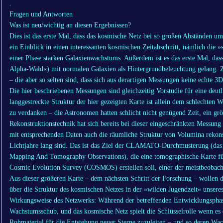
.
Fragen und Antworten
Was ist neu/wichtig an diesen Ergebnissen?
Dies ist das erste Mal, dass das kosmische Netz bei so großen Abständen um
ein Einblick in einen interessanten kosmischen Zeitabschnitt, nämlich die
einer Phase starken Galaxienwachstums. Außerdem ist es das erste Mal, da
Alpha-Wald«) mit normalen Galaxien als Hintergrundbeleuchtung gelang. Z
– die aber so selten sind, dass sich aus derartigen Messungen keine echte 3D
Die hier beschriebenen Messungen sind gleichzeitig Vorstudie für eine deu
langgestreckte Struktur der hier gezeigten Karte ist allein dem schlechten 
zu verdanken – die Astronomen hatten schlicht nicht genügend Zeit, ein gr
Rekonstruktionstechnik hat sich bereits bei dieser eingeschränkten Messung 
mit entsprechenden Daten auch die räumliche Struktur von Volumina rekons
Lichtjahre lang sind. Das ist das Ziel der CLAMATO-Durchmusterung (
Mapping And Tomography Observations), die eine tomographische Karte fü
Cosmic Evolution Survey (COSMOS) erstellen soll, einer der meistbeobac
Aus dieser größeren Karte – dem nächsten Schritt der Forschung – wollen 
über die Struktur des kosmischen Netzes in der »wilden Jugendzeit« unser
Wirkungsweise des Netzwerks: Während der betreffenden Entwicklungsphase
Wachstumsschub, und das kosmische Netz spielt die Schlüsselrolle wenn es 
Rohmaterial für die Entstehung neuer Sterne zuzuleiten – und so deren Wa