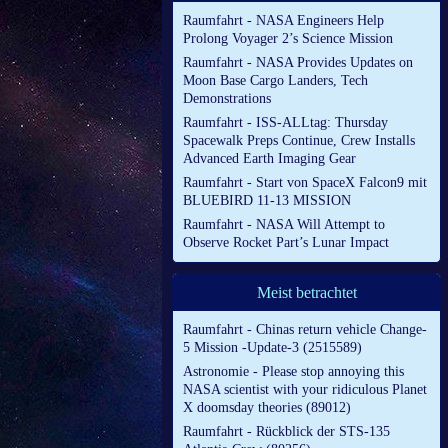
Raumfahrt - NASA Engineers Help
Prolong Voyager 2’s Science Mission
Raumfahrt - NASA Provides Updates on
Moon Base Cargo Landers, Tech
Demonstrations
Raumfahrt - ISS-ALLtag: Thursday
Spacewalk Preps Continue, Crew Installs
Advanced Earth Imaging Gear
Raumfahrt - Start von SpaceX Falcon9 mit
BLUEBIRD 11-13 MISSION
Raumfahrt - NASA Will Attempt to
Observe Rocket Part’s Lunar Impact
Meist betrachtet
Raumfahrt - Chinas return vehicle Change-
5 Mission -Update-3 (2515589)
Astronomie - Please stop annoying this
NASA scientist with your ridiculous Planet
X doomsday theories (89012)
Raumfahrt - Rückblick der STS-135