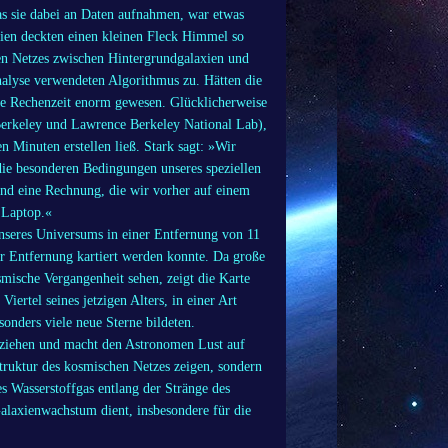
s sie dabei an Daten aufnahmen, war etwas
ien deckten einen kleinen Fleck Himmel so
hen Netzes zwischen Hintergrundgalaxien und
alyse verwendeten Algorithmus zu. Hätten die
ie Rechenzeit enorm gewesen. Glücklicherweise
Berkeley und Lawrence Berkeley National Lab),
n Minuten erstellen ließ. Stark sagt: »Wir
die besonderen Bedingungen unseres speziellen
und eine Rechnung, die wir vorher auf einem
 Laptop.«
unseres Universums in einer Entfernung von 11
er Entfernung kartiert werden konnte. Da große
smische Vergangenheit sehen, zeigt die Karte
iertel seines jetzigen Alters, in einer Art
onders viele neue Sterne bildeten.
egziehen und macht den Astronomen Lust auf
truktur des kosmischen Netzes zeigen, sondern
s Wasserstoffgas entlang der Stränge des
Galaxienwachstum dient, insbesondere für die