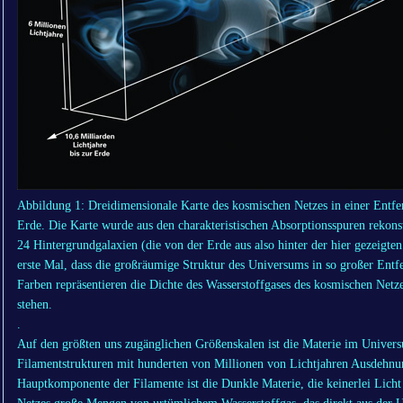
Abbildung 1: Dreidimensionale Karte des kosmischen Netzes in einer Entfe
Erde. Die Karte wurde aus den charakteristischen Absorptionsspuren rekons
24 Hintergrundgalaxien (die von der Erde aus also hinter der hier gezeigten 
erste Mal, dass die großräumige Struktur des Universums in so großer Entf
Farben repräsentieren die Dichte des Wasserstoffgases des kosmischen Netz
stehen.
.
Auf den größten uns zugänglichen Größenskalen ist die Materie im Univers
Filamentstrukturen mit hunderten von Millionen von Lichtjahren Ausdehnun
Hauptkomponente der Filamente ist die Dunkle Materie, die keinerlei Licht