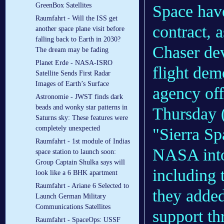
GreenBox Satellites
Space have
Raumfahrt - Will the ISS get
contract,
another space plane visit before
falling back to Earth in 2030?
Chaser dev
The dream may be fading
Planet Erde - NASA-ISRO
flight dem
Satellite Sends First Radar
Images of Earth’s Surface
agency off
Astronomie - JWST finds dark
beads and wonky star patterns in
Thursday (
Saturns sky: These features were
completely unexpected
"Sierra Sp
Raumfahrt - 1st module of Indias
NASA into
space station to launch soon:
Group Captain Shulka says will
including 
look like a 6 BHK apartment
Raumfahrt - Ariane 6 Selected to
they adde
Launch German Military
Communications Satellites
support th
Raumfahrt - SpaceOps: USSF