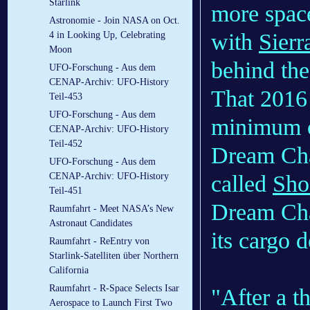
Starlink
more space
Astronomie - Join NASA on Oct.
with
Sierr
4 in Looking Up, Celebrating
Moon
behind the
UFO-Forschung - Aus dem
CENAP-Archiv: UFO-History
That 2016 
Teil-453
UFO-Forschung - Aus dem
minimum of
CENAP-Archiv: UFO-History
Teil-452
Dream Cha
UFO-Forschung - Aus dem
called
Sho
CENAP-Archiv: UFO-History
Teil-451
Dream Cha
Raumfahrt - Meet NASA’s New
Astronaut Candidates
its cargo 
Raumfahrt - ReEntry von
Starlink-Satelliten über Northern
California
Raumfahrt - R-Space Selects Isar
"After a 
Aerospace to Launch First Two