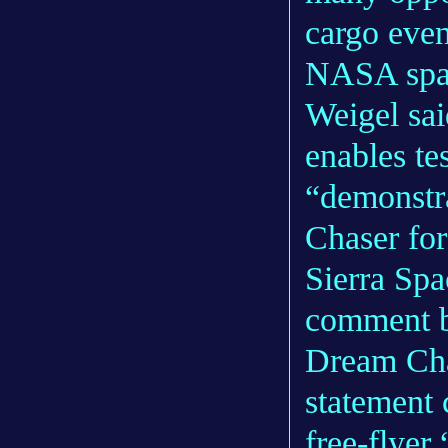
cargo even
NASA spac
Weigel sai
enables te
“demonstra
Chaser for
Sierra Spa
comment by
Dream Cha
statement c
free-flyer 