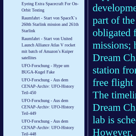
Eyeing Extra Spacecraft For On-
developmen
Orbit Testing
part of th
Raumfahrt - Start von SpaceX´s
260th Starlink mission and 261th
obligated 
Starlink
Raumfahrt - Start von United
missions;
Launch Alliance Atlas V rocket
mit batch of Amazon’s Kuiper
Dream Chas
satellites
UFO-Forschung - Hype um
station fr
BUGA-Kugel Fake
free flight
UFO-Forschung - Aus dem
CENAP-Archiv: UFO-History
The timelin
Teil-450
UFO-Forschung - Aus dem
Dream Chas
CENAP-Archiv: UFO-History
Teil-449
lab is sch
UFO-Forschung - Aus dem
CENAP-Archiv: UFO-History
However, 
Teil-448