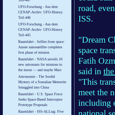
Teil-447
road, even
UFO-Forschung - Aus dem
CENAP-Archiv: UFO-History
ISS.
Teil-446
UFO-Forschung - Aus dem
CENAP-Archiv: UFO-History
Teil-445
"Dream Cha
Raumfahrt - Selfies from space:
Aussie nanosatellite completes
space tran
first phase of mission
Fatih Ozme
Raumfahrt - NASA unveils 10
new astronauts for missions to
said in
the
the moon — and maybe Mars
Astronomie - The Sordid
"This tran
Mystery of a Somalian Meteorite
Smuggled into China
meet the n
Raumfahrt - U.S. Space Force
Seeks Space-Based Interceptor
including 
Prototype Proposals
national se
Raumfahrt - ISS-ALLtag: Five