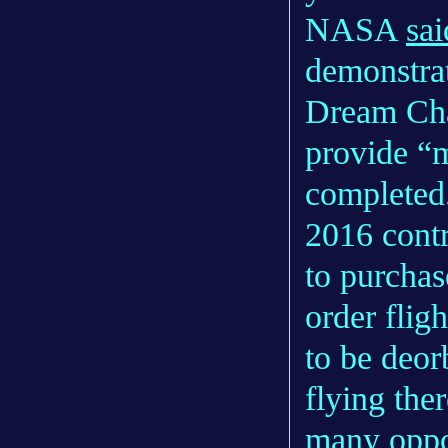
NASA
sa
demonstrat
Dream Cha
provide “m
completed.
2016 cont
to purchas
order flig
to be deor
flying the
many oppor