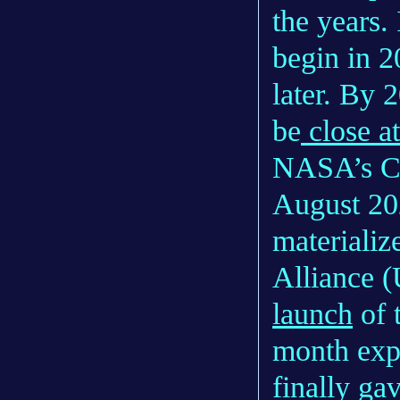
the years.
begin in 2
later. By 2
be
close a
NASA’s Cr
August 20
materializ
Alliance
launch
of 
month exp
finally ga