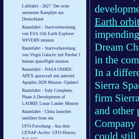
developme
Luftfahrt - 2027: Der erste
autonome Kampfjet aus
Earth orbi
Deutschland
Raumfahrt - Startvorbereitung
impending 
von ESA 11th Earth Explorer
WIVERN mission
Dream Chas
Raumfahrt - Startvorbereitung
von Virgin Galactic mit Purdue 1
in the com
human spaceflight mission
In a diffe
Raumfahrt - NASA OSIRIS-
APEX spacecraft mit asteroid
Sierra Spa
Apophis 2029 Mission -Update1
Raumfahrt - Italy Completes
firm Sierr
Phase A Development of
LAORIE Lunar Lander Mission
and other 
Raumfahrt - China launches
satellites from sea
Company of
UFO-Forschung - Aus dem
could stil
CENAP-Archiv: UFO-History