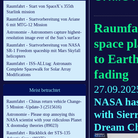
Raumfahrt - Start von SpaceX´s 355th
Starlink mission
Raumfahrt - Startvorbereitung von Ariane
Raumfah
6 mit MTG-12 Mission
Astronomie - Astronomers capture highest-
resolution image ever of the Sun’s surface
space pl
Raumfahrt - Startvorbereitung von NASA
SR-1 Freedom spaceship mit Mars Skyfall
to Eart
helicopters
Raumfahrt - ISS-ALLtag: Astronauts
Complete Spacewalk for Solar Array
fading
Modifications
27.09.202
Meist betrachtet
NASA has 
Raumfahrt - Chinas return vehicle Change-
5 Mission -Update-3 (2515616)
with Sier
Astronomie - Please stop annoying this
NASA scientist with your ridiculous Planet
Dream Cha
X doomsday theories (89023)
Raumfahrt - Rückblick der STS-135