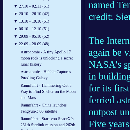
named Tena
▼
27.10 - 02.11 (51)
credit: Si
▼
20.10 - 26.10 (42)
▼
13.10 - 19.10 (51)
▼
06.10 - 12.10 (51)
▼
29.09 - 05.10 (52)
The Intern
▼
22.09 - 28.09 (48)
again be v
Astronomie - A tiny Apollo 17
moon rock is unlocking a secret
NASA's
s
lunar history
Astronomie - Hubble Captures
in buildin
Puzzling Galaxy
for its fir
Raumfahrt - Hammering Out a
Way to Find Shelter on the Moon
ferried as
and Mars
Raumfahrt - China launches
outpost unt
Fengyun-3 08 satellite
Raumfahrt - Start von SpaceX´s
Five years
261th Starlink mission and 262th