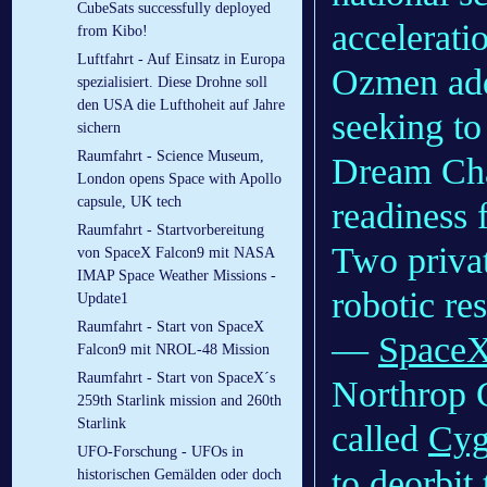
CubeSats successfully deployed
accelerati
from Kibo!
Luftfahrt - Auf Einsatz in Europa
Ozmen add
spezialisiert. Diese Drohne soll
den USA die Lufthoheit auf Jahre
seeking to
sichern
Raumfahrt - Science Museum,
Dream Chas
London opens Space with Apollo
capsule, UK tech
readiness 
Raumfahrt - Startvorbereitung
Two priva
von SpaceX Falcon9 mit NASA
IMAP Space Weather Missions -
robotic re
Update1
Raumfahrt - Start von SpaceX
—
Space
Falcon9 mit NROL-48 Mission
Raumfahrt - Start von SpaceX´s
Northrop 
259th Starlink mission and 260th
Starlink
called
Cyg
UFO-Forschung - UFOs in
to
deorbit
historischen Gemälden oder doch