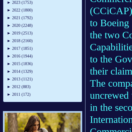
►
2023 (1753)
(CCiCAP) p
►
2022 (1800)
►
2021 (1792)
to Boeing 
►
2020 (2248)
the two C
►
2019 (2513)
►
2018 (2160)
Capabilit
►
2017 (1851)
to the Gov
►
2016 (1944)
►
2015 (1836)
their clai
►
2014 (1329)
►
2013 (1121)
The compa
►
2012 (883)
uncrewed v
►
2011 (172)
in the sec
Internatio
Commercia