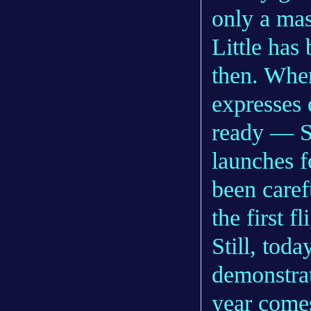
only a mas
Little has
then. Whe
expresses 
ready — S
launches 
been caref
the first f
Still, toda
demonstrat
year comes