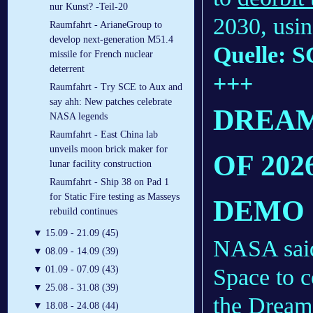
nur Kunst? -Teil-20
2030, usin
Raumfahrt - ArianeGroup to
develop next-generation M51.4
Quelle: S
missile for French nuclear
deterrent
+++
Raumfahrt - Try SCE to Aux and
say ahh: New patches celebrate
DREAM
NASA legends
Raumfahrt - East China lab
unveils moon brick maker for
OF 20
lunar facility construction
Raumfahrt - Ship 38 on Pad 1
for Static Fire testing as Masseys
DEMO
rebuild continues
▼
15.09 - 21.09 (45)
NASA said 
▼
08.09 - 14.09 (39)
Space to c
▼
01.09 - 07.09 (43)
▼
25.08 - 31.08 (39)
the Dream 
▼
18.08 - 24.08 (44)