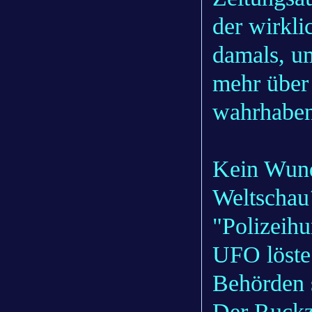
der wirkli
damals, u
mehr über
wahrhaben 
Kein Wund
Weltschau´
"Polizeih
UFO löste
Behörden 
Der Ruckz