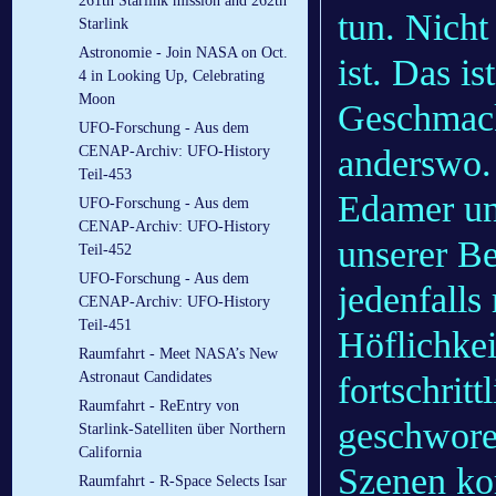
261th Starlink mission and 262th
tun. Nicht
Starlink
Astronomie - Join NASA on Oct.
ist. Das i
4 in Looking Up, Celebrating
Moon
Geschmack
UFO-Forschung - Aus dem
anderswo.
CENAP-Archiv: UFO-History
Teil-453
Edamer un
UFO-Forschung - Aus dem
CENAP-Archiv: UFO-History
unserer Be
Teil-452
UFO-Forschung - Aus dem
jedenfall
CENAP-Archiv: UFO-History
Teil-451
Höflichke
Raumfahrt - Meet NASA’s New
Astronaut Candidates
fortschrit
Raumfahrt - ReEntry von
geschwore
Starlink-Satelliten über Northern
California
Szenen kom
Raumfahrt - R-Space Selects Isar