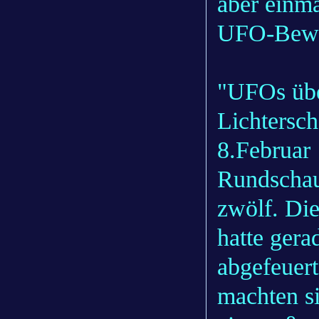
aber einma
UFO-Beweg
"UFOs übe
Lichtersc
8.Februar 
Rundschau
zwölf. Di
hatte gera
abgefeuert
machten s