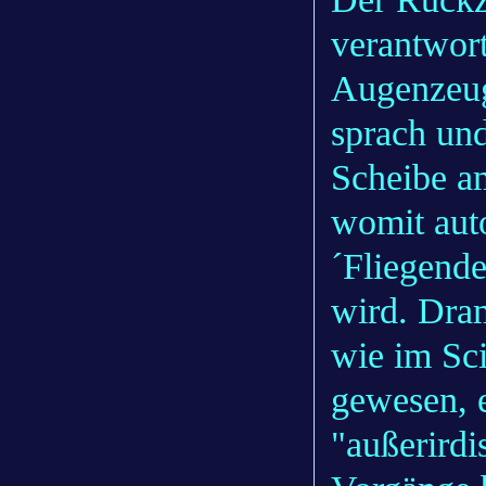
verantwort
Augenzeug
sprach und
Scheibe am
womit aut
´Fliegende
wird. Dram
wie im Sci
gewesen, e
"außerirdi