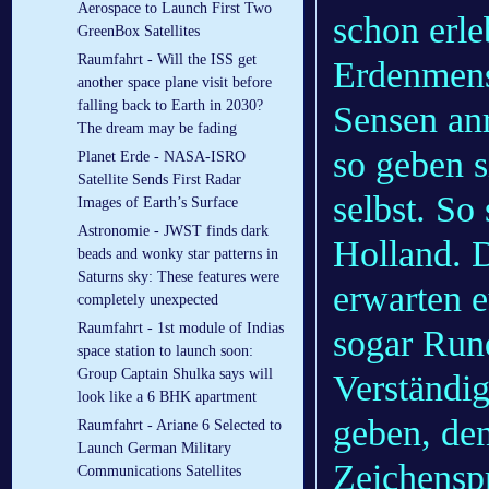
Aerospace to Launch First Two
schon erle
GreenBox Satellites
Raumfahrt - Will the ISS get
Erdenmens
another space plane visit before
falling back to Earth in 2030?
Sensen an
The dream may be fading
so geben s
Planet Erde - NASA-ISRO
Satellite Sends First Radar
selbst. So
Images of Earth’s Surface
Astronomie - JWST finds dark
Holland. D
beads and wonky star patterns in
Saturns sky: These features were
erwarten 
completely unexpected
Raumfahrt - 1st module of Indias
sogar Run
space station to launch soon:
Group Captain Shulka says will
Verständig
look like a 6 BHK apartment
geben, de
Raumfahrt - Ariane 6 Selected to
Launch German Military
Zeichensp
Communications Satellites