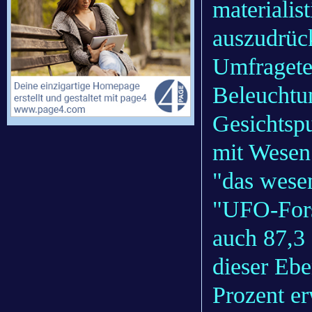
materialis
auszudrück
Umfragete
Beleuchtu
Gesichtsp
mit Wesen 
"das wesen
"UFO-Fors
auch 87,3 
dieser Ebe
Prozent er