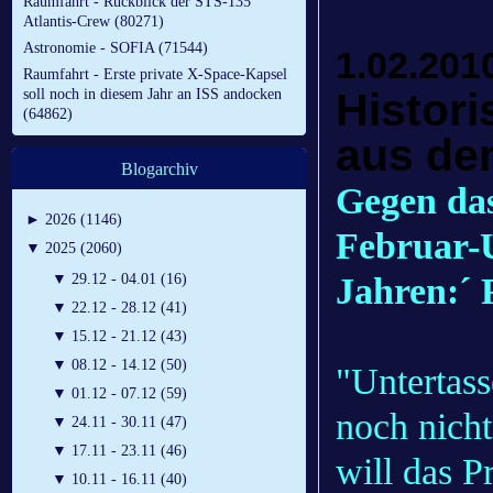
Raumfahrt - Rückblick der STS-135
Atlantis-Crew (80271)
Astronomie - SOFIA (71544)
1.02.201
Raumfahrt - Erste private X-Space-Kapsel
Histor
soll noch in diesem Jahr an ISS andocken
(64862)
aus de
Blogarchiv
Gegen das
►
2026 (1146)
Februar-
▼
2025 (2060)
Jahren:´ 
▼
29.12 - 04.01 (16)
▼
22.12 - 28.12 (41)
▼
15.12 - 21.12 (43)
▼
08.12 - 14.12 (50)
"Untertass
▼
01.12 - 07.12 (59)
noch nicht
▼
24.11 - 30.11 (47)
▼
17.11 - 23.11 (46)
will das P
▼
10.11 - 16.11 (40)