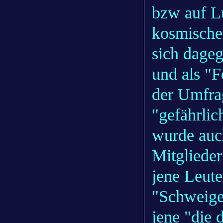
bzw auf L
kosmischen
sich dageg
und als "
der Umfra
"gefährli
wurde auc
Mitglieder
jene Leute
"Schweigeg
jene "die 