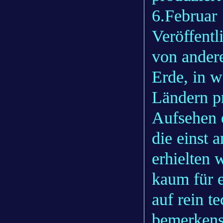
6.Februar 
Veröffentl
von ander
Erde, in w
Ländern p
Aufsehen e
die einst 
erhielten 
kaum für e
auf rein t
bemerkens