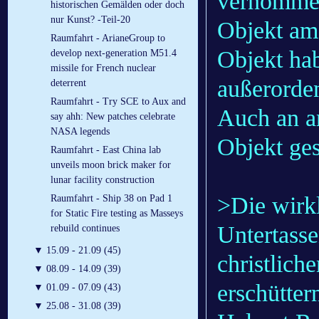
vernommen
historischen Gemälden oder doch
nur Kunst? -Teil-20
Objekt am
Raumfahrt - ArianeGroup to
Objekt hab
develop next-generation M51.4
missile for French nuclear
außerorde
deterrent
Raumfahrt - Try SCE to Aux and
Auch an an
say ahh: New patches celebrate
NASA legends
Objekt ge
Raumfahrt - East China lab
unveils moon brick maker for
lunar facility construction
>Die wirk
Raumfahrt - Ship 38 on Pad 1
for Static Fire testing as Masseys
Untertass
rebuild continues
▼
15.09 - 21.09 (45)
christlich
▼
08.09 - 14.09 (39)
erschütter
▼
01.09 - 07.09 (43)
▼
25.08 - 31.08 (39)