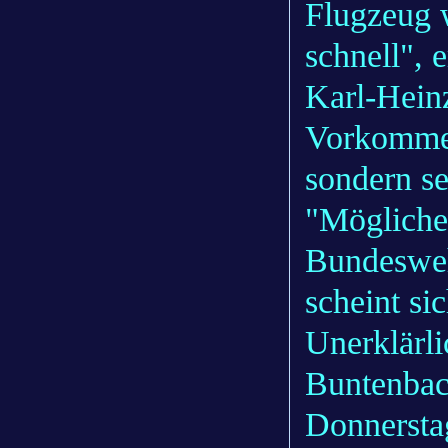
Flugzeug 
schnell", 
Karl-Heinz
Vorkommen
sondern se
"Möglicher
Bundesweh
scheint s
Unerklärli
Buntenbach
Donnersta