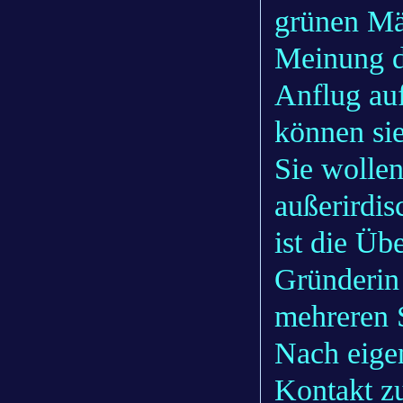
grünen Mä
Meinung d
Anflug auf
können si
Sie wollen
außerirdis
ist die Ü
Gründerin
mehreren 
Nach eige
Kontakt z