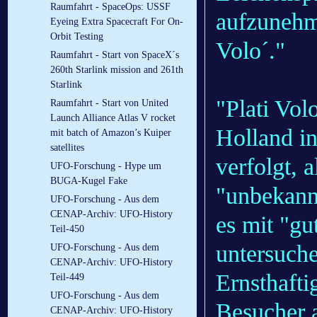
Raumfahrt - SpaceOps: USSF
aufzunehme
Eyeing Extra Spacecraft For On-
Orbit Testing
Volo´."
Raumfahrt - Start von SpaceX´s
260th Starlink mission and 261th
Starlink
"Plati Volo
Raumfahrt - Start von United
Launch Alliance Atlas V rocket
Holland i
mit batch of Amazon’s Kuiper
satellites
verfolgt, 
UFO-Forschung - Hype um
BUGA-Kugel Fake
"unbekann
UFO-Forschung - Aus dem
CENAP-Archiv: UFO-History
es mit "gu
Teil-450
untersuche
UFO-Forschung - Aus dem
CENAP-Archiv: UFO-History
Ernsthaft
Teil-449
UFO-Forschung - Aus dem
Besucher 
CENAP-Archiv: UFO-History