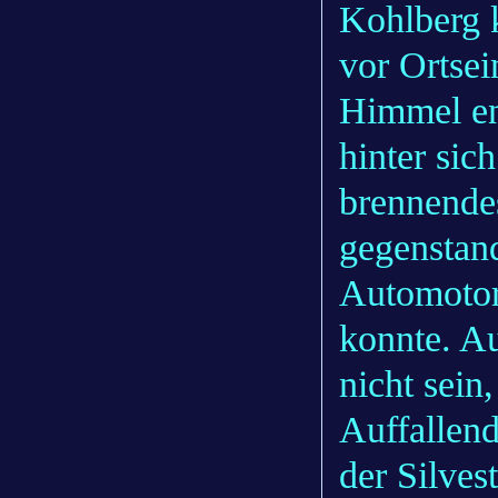
Kohlberg 
vor Ortse
Himmel en
hinter sic
brennendes
gegenstand
Automotor
konnte. A
nicht sein
Auffallend
der Silves