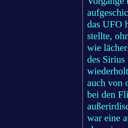
Vorgänge b
aufgeschi
das UFO h
stellte, o
wie lächer
des Sirius
wiederhol
auch von o
bei den F
außerirdis
war eine 