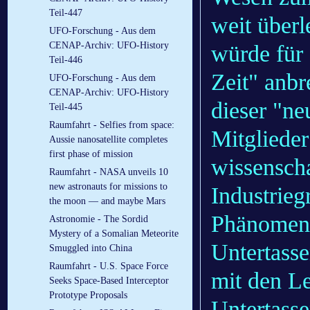
Teil-447
weit über
UFO-Forschung - Aus dem
CENAP-Archiv: UFO-History
würde für
Teil-446
Zeit" anbr
UFO-Forschung - Aus dem
CENAP-Archiv: UFO-History
dieser "ne
Teil-445
Raumfahrt - Selfies from space:
Mitgliede
Aussie nanosatellite completes
first phase of mission
wissenscha
Raumfahrt - NASA unveils 10
new astronauts for missions to
Industrie
the moon — and maybe Mars
Phänomen 
Astronomie - The Sordid
Mystery of a Somalian Meteorite
Untertasse
Smuggled into China
Raumfahrt - U.S. Space Force
mit den Le
Seeks Space-Based Interceptor
Prototype Proposals
Untertasse