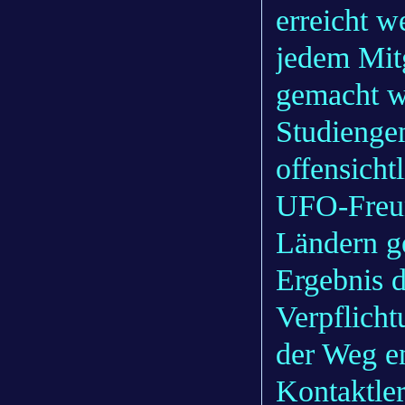
erreicht w
jedem Mitg
gemacht w
Studienge
offensicht
UFO-Freun
Ländern g
Ergebnis 
Verpflich
der Weg en
Kontaktler