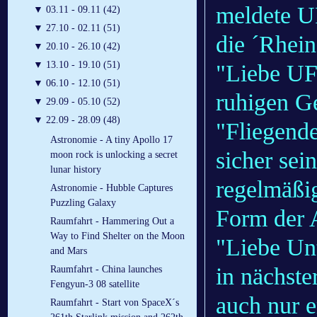
meldete U
▼
03.11 - 09.11 (42)
▼
27.10 - 02.11 (51)
die ´Rhein
▼
20.10 - 26.10 (42)
▼
13.10 - 19.10 (51)
"Liebe UF
▼
06.10 - 12.10 (51)
ruhigen Ge
▼
29.09 - 05.10 (52)
▼
22.09 - 28.09 (48)
"Fliegend
Astronomie - A tiny Apollo 17
sicher sei
moon rock is unlocking a secret
lunar history
regelmäßig
Astronomie - Hubble Captures
Puzzling Galaxy
Form der A
Raumfahrt - Hammering Out a
Way to Find Shelter on the Moon
"Liebe Un
and Mars
in nächste
Raumfahrt - China launches
Fengyun-3 08 satellite
auch nur 
Raumfahrt - Start von SpaceX´s