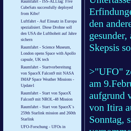
Raumfahrt - ISS-ALLtag: Five
CubeSats successfully deployed
Erfindung
from Kibo!
den andere
Luftfahrt - Auf Einsatz in Europa
spezialisiert. Diese Drohne soll
gesunder, 
den USA die Lufthoheit auf Jahre
sichern
Skepsis so
Raumfahrt - Science Museum,
London opens Space with Apollo
capsule, UK tech
Raumfahrt - Startvorbereitung
>"UFO" ze
von SpaceX Falcon9 mit NASA
IMAP Space Weather Missions -
am 9.Febr
Update1
aufgrund 
Raumfahrt - Start von SpaceX
Falcon9 mit NROL-48 Mission
von Itira 
Raumfahrt - Start von SpaceX´s
259th Starlink mission and 260th
Sonntag, s
Starlink
UFO-Forschung - UFOs in