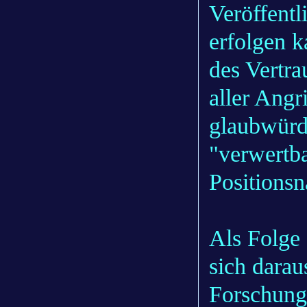
Veröffentl
erfolgen 
des Vertra
aller Angr
glaubwürdi
"verwertb
Positions
Als Folge 
sich darau
Forschung