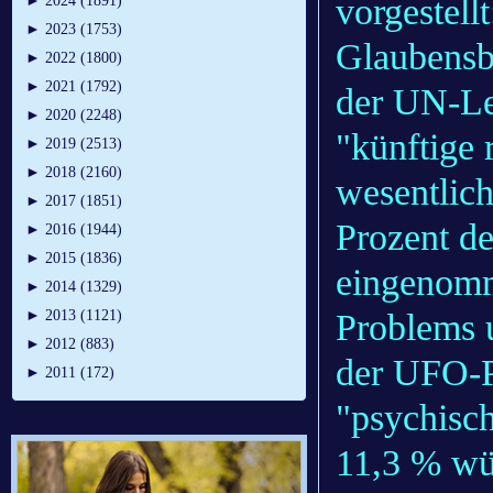
vorgestel
►
2024 (1891)
►
2023 (1753)
Glaubensbe
►
2022 (1800)
►
2021 (1792)
der UN-Le
►
2020 (2248)
"künftige 
►
2019 (2513)
►
2018 (2160)
wesentlic
►
2017 (1851)
Prozent d
►
2016 (1944)
►
2015 (1836)
eingenomm
►
2014 (1329)
Problems 
►
2013 (1121)
►
2012 (883)
der UFO-P
►
2011 (172)
"psychisc
11,3 % wü