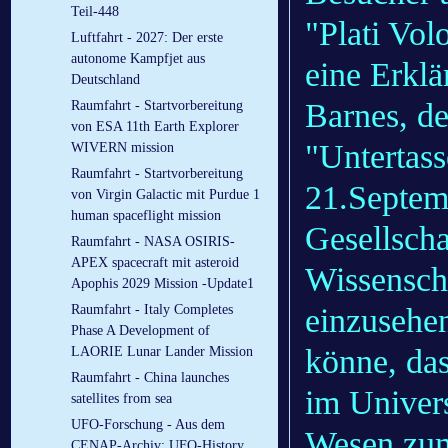
Teil-448
"Plati Vol
Luftfahrt - 2027: Der erste
autonome Kampfjet aus
eine Erkl
Deutschland
Barnes, de
Raumfahrt - Startvorbereitung
von ESA 11th Earth Explorer
"Untertass
WIVERN mission
Raumfahrt - Startvorbereitung
21.Septemb
von Virgin Galactic mit Purdue 1
human spaceflight mission
Gesellscha
Raumfahrt - NASA OSIRIS-
APEX spacecraft mit asteroid
Wissenscha
Apophis 2029 Mission -Update1
einzusehe
Raumfahrt - Italy Completes
Phase A Development of
könne, das
LAORIE Lunar Lander Mission
Raumfahrt - China launches
im Univers
satellites from sea
UFO-Forschung - Aus dem
Wesen zum 
CENAP-Archiv: UFO-History