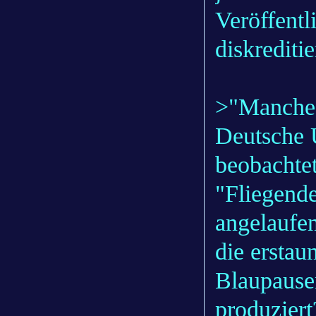
Veröffent
diskreditie
>"Manches
Deutsche 
beobachte
"Fliegend
angelaufe
die erstau
Blaupause
produziert