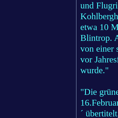
und Flugri
Kohlbergh
etwa 10 M
Blintrop. 
von einer 
vor Jahres
wurde."
"Die grün
16.Februa
´ übertite