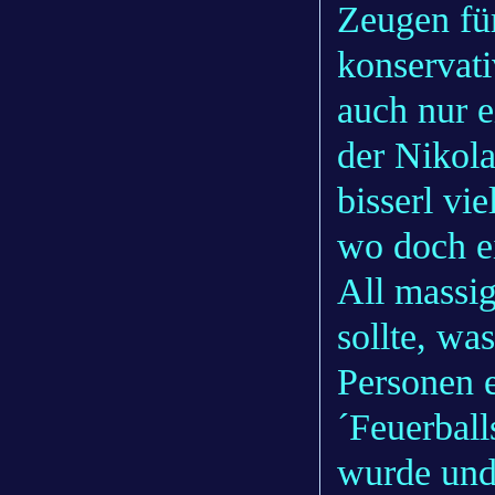
Zeugen fü
konservat
auch nur e
der Nikol
bisserl vi
wo doch ei
All massig
sollte, wa
Personen e
´Feuerball
wurde und