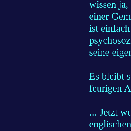
wissen ja,
einer Gem
ist einfac
psychosozi
seine eigen
Es bleibt 
feurigen A
... Jetzt 
englische