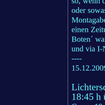
so, wenn 
oder sowas
Montagabe
einen Zei
Boten´ wa
und via I-
----
15.12.200
Lichters
18:45 h