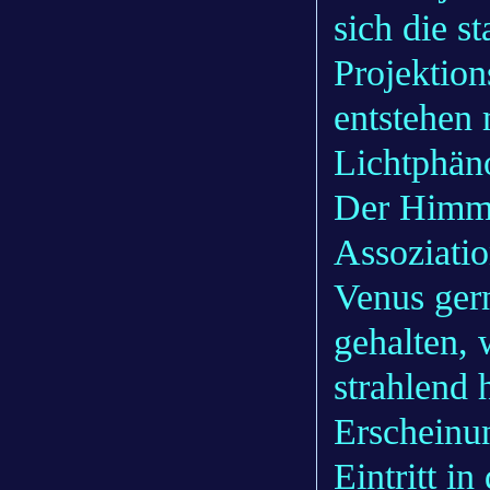
sich die s
Projektio
entstehen 
Lichtphän
Der Himme
Assoziatio
Venus gern
gehalten,
strahlend 
Erscheinu
Eintritt i