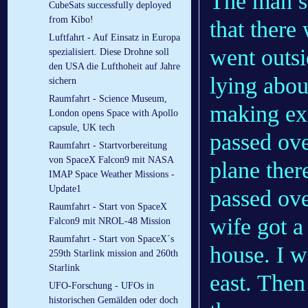
The man sa
CubeSats successfully deployed
from Kibo!
that there
Luftfahrt - Auf Einsatz in Europa
went outsi
spezialisiert. Diese Drohne soll
den USA die Lufthoheit auf Jahre
lying abou
sichern
Raumfahrt - Science Museum,
making exa
London opens Space with Apollo
capsule, UK tech
passed ove
Raumfahrt - Startvorbereitung
von SpaceX Falcon9 mit NASA
plane ther
IMAP Space Weather Missions -
Update1
passed ov
Raumfahrt - Start von SpaceX
wife got a 
Falcon9 mit NROL-48 Mission
Raumfahrt - Start von SpaceX´s
house. I w
259th Starlink mission and 260th
Starlink
east. Then
UFO-Forschung - UFOs in
historischen Gemälden oder doch