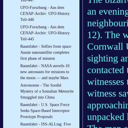
Teil-447
UFO-Forschung - Aus dem
an evening 
CENAP-Archiv: UFO-History
Teil-446
neighbour
UFO-Forschung - Aus dem
12). The w
CENAP-Archiv: UFO-History
Teil-445
Cornwall 
Raumfahrt - Selfies from space:
Aussie nanosatellite completes
sighting 
first phase of mission
Raumfahrt - NASA unveils 10
contacted 
new astronauts for missions to
the moon — and maybe Mars
witnesses 
Astronomie - The Sordid
witness sa
Mystery of a Somalian Meteorite
Smuggled into China
approachin
Raumfahrt - U.S. Space Force
Seeks Space-Based Interceptor
unpacked h
Prototype Proposals
Raumfahrt - ISS-ALLtag: Five