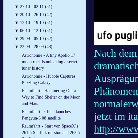
▼
27.10 - 02.11 (51)
▼
20.10 - 26.10 (42)
▼
13.10 - 19.10 (51)
▼
06.10 - 12.10 (51)
▼
29.09 - 05.10 (52)
▼
22.09 - 28.09 (48)
Nach dem 
Astronomie - A tiny Apollo 17
moon rock is unlocking a secret
dramatisch
lunar history
Ausprägun
Astronomie - Hubble Captures
Puzzling Galaxy
Phänomen
Raumfahrt - Hammering Out a
Way to Find Shelter on the Moon
normalerwe
and Mars
Raumfahrt - China launches
jetzt im i
Fengyun-3 08 satellite
http://ww
Raumfahrt - Start von SpaceX´s
261th Starlink mission and 262th