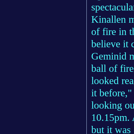
spectacul
Kinallen 
of fire in
believe it
Geminid me
ball of fi
looked rea
it before,"
looking o
10.15pm. A
but it was