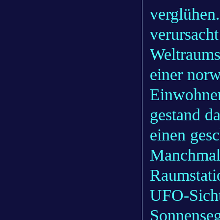
verglühen
verursacht
Weltraumsc
einer norw
Einwohner
gestand da
einen gesc
Manchmal i
Raumstatio
UFO-Sichtu
Sonnenseg