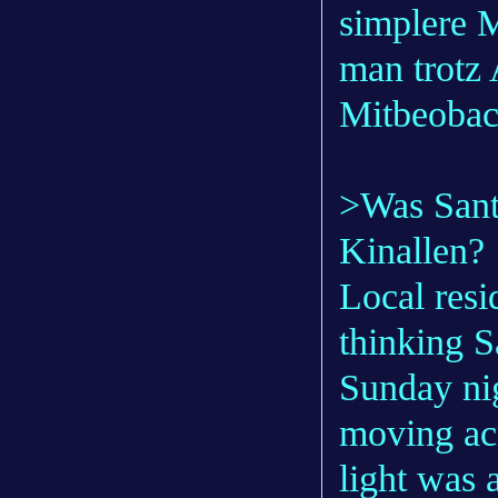
simplere M
man trotz 
Mitbeobach
>Was Sant
Kinallen?
Local resi
thinking S
Sunday nig
moving acr
light was 