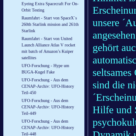
Eyeing Extra Spacecraft For On-
Erscheinun
Orbit Testing
Raumfahrt - Start von SpaceX´s
unsere ´A
260th Starlink mission and 261th
Starlink
angesehen 
Raumfahrt - Start von United
gehört auc
Launch Alliance Atlas V rocket
mit batch of Amazon’s Kuiper
automatis
satellites
UFO-Forschung - Hype um
seltsames
BUGA-Kugel Fake
UFO-Forschung - Aus dem
sind die n
CENAP-Archiv: UFO-History
Teil-450
´Erschein
UFO-Forschung - Aus dem
Hilfe und 
CENAP-Archiv: UFO-History
Teil-449
psychokult
UFO-Forschung - Aus dem
CENAP-Archiv: UFO-History
Dynamik u
Teil-448