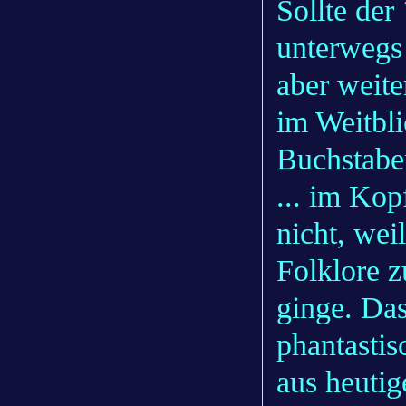
Sollte der
unterwegs
aber weite
im Weitbl
Buchstabe
... im Kop
nicht, wei
Folklore z
ginge. Da
phantastis
aus heutig