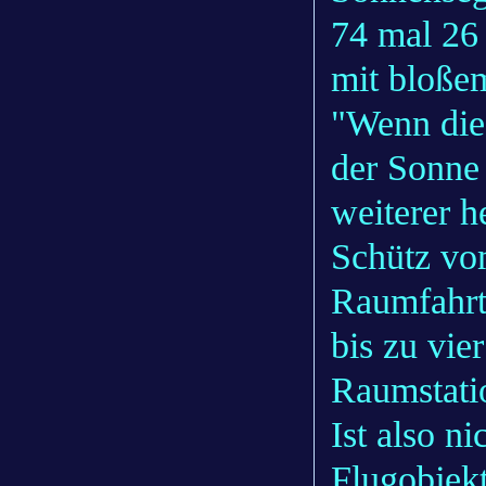
74 mal 26
mit bloße
"Wenn die
der Sonne 
weiterer h
Schütz vo
Raumfahrt
bis zu vie
Raumstatio
Ist also ni
Flugobjekt