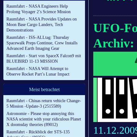
Raumfahrt - NASA Engineers Help
Prolong Voyager 2’s Science Mission
Raumfahrt - NASA Provides Updates on
UFO-Fo
Moon Base Cargo Landers, Tech
Demonstrations
Raumfahrt - ISS-ALLtag: Thursday
Archiv:
Spacewalk Preps Continue, Crew Installs
Advanced Earth Imaging Gear
Raumfahrt - Start von SpaceX Falcon9 mit
BLUEBIRD 11-13 MISSION
Raumfahrt - NASA Will Attempt to
Observe Rocket Part’s Lunar Impact
Meist betrachtet
Raumfahrt - Chinas return vehicle Change-
5 Mission -Update-3 (2515589)
Astronomie - Please stop annoying this
NASA scientist with your ridiculous Planet
X doomsday theories (89012)
11.12.200
Raumfahrt - Rückblick der STS-135