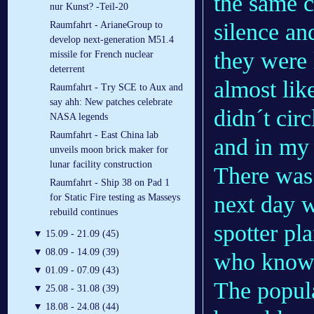
the same c
nur Kunst? -Teil-20
silence an
Raumfahrt - ArianeGroup to
develop next-generation M51.4
they were l
missile for French nuclear
deterrent
almost lik
Raumfahrt - Try SCE to Aux and
say ahh: New patches celebrate
didn´t circ
NASA legends
Raumfahrt - East China lab
and in my
unveils moon brick maker for
lunar facility construction
There was 
Raumfahrt - Ship 38 on Pad 1
next day w
for Static Fire testing as Masseys
rebuild continues
spotter pl
▼
15.09 - 21.09 (45)
▼
08.09 - 14.09 (39)
who know
▼
01.09 - 07.09 (43)
The popula
▼
25.08 - 31.08 (39)
▼
18.08 - 24.08 (44)