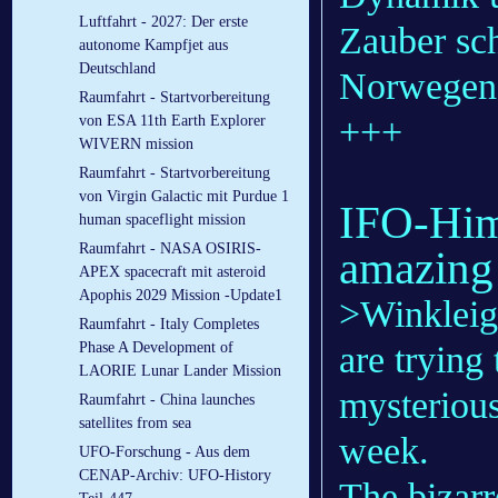
Luftfahrt - 2027: Der erste
Zauber sch
autonome Kampfjet aus
Deutschland
Norwegen
Raumfahrt - Startvorbereitung
+++
von ESA 11th Earth Explorer
WIVERN mission
Raumfahrt - Startvorbereitung
von Virgin Galactic mit Purdue 1
IFO-Him
human spaceflight mission
Raumfahrt - NASA OSIRIS-
amazing
APEX spacecraft mit asteroid
Apophis 2029 Mission -Update1
>Winkleig
Raumfahrt - Italy Completes
Phase A Development of
are trying
LAORIE Lunar Lander Mission
mysterious
Raumfahrt - China launches
satellites from sea
week.
UFO-Forschung - Aus dem
CENAP-Archiv: UFO-History
The bizarr