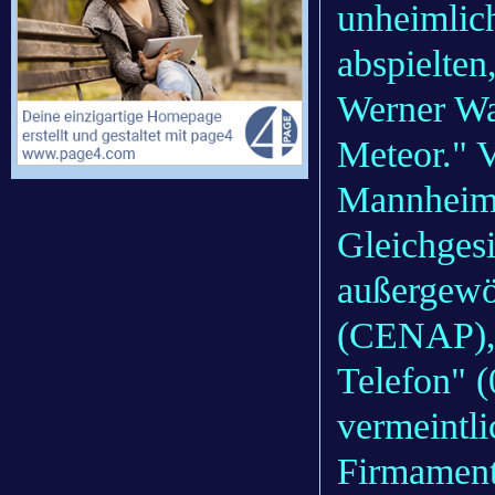
unheimlic
abspielten
Werner Wa
Meteor." V
Mannheim
Gleichgesi
außergew
(CENAP), s
Telefon" 
vermeintl
Firmament