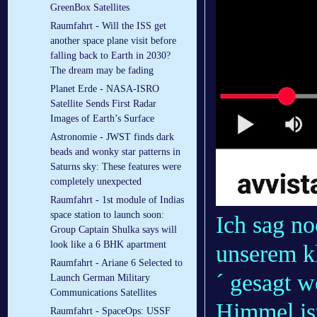
GreenBox Satellites
Raumfahrt - Will the ISS get
another space plane visit before
falling back to Earth in 2030?
The dream may be fading
Planet Erde - NASA-ISRO
Satellite Sends First Radar
Images of Earth’s Surface
Astronomie - JWST finds dark
beads and wonky star patterns in
Saturns sky: These features were
completely unexpected
Raumfahrt - 1st module of Indias
space station to launch soon:
Ich sag n
Group Captain Shulka says will
look like a 6 BHK apartment
unserem k
Raumfahrt - Ariane 6 Selected to
´ gesagt w
Launch German Military
Communications Satellites
Himmel ist
Raumfahrt - SpaceOps: USSF