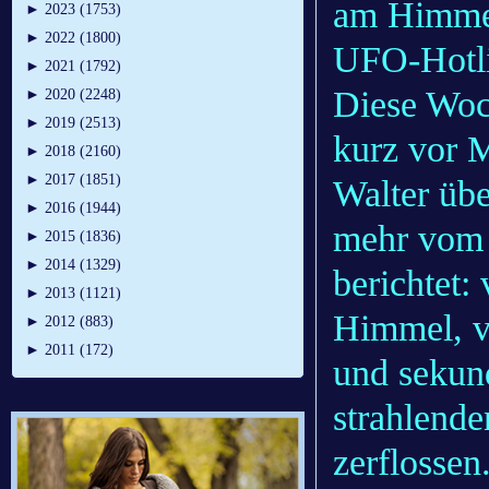
am Himmel 
►
2023 (1753)
►
2022 (1800)
UFO-Hotli
►
2021 (1792)
Diese Woc
►
2020 (2248)
►
2019 (2513)
kurz vor 
►
2018 (2160)
►
2017 (1851)
Walter übe
►
2016 (1944)
mehr vom 
►
2015 (1836)
►
2014 (1329)
berichtet
►
2013 (1121)
Himmel, vo
►
2012 (883)
►
2011 (172)
und sekun
strahlende
zerflosse