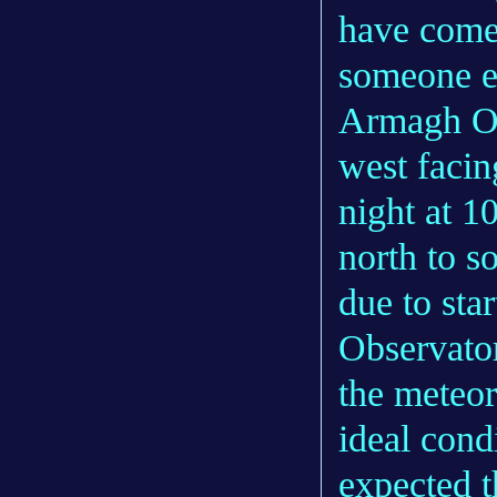
have come
someone el
Armagh Obs
west faci
night at 1
north to 
due to sta
Observator
the meteor
ideal condi
expected t