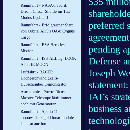
$35 millio
Raumfahrt - NASA-Favorit:
shareholde
Dream Chaser Shuttle im Test-
Modus Update-3
preferred 
Raumfahrt - Erfolgreicher Start
von Orbital ATK’s OA-8 Cygnus
agreement
Cargo
Raumfahrt - ESA Heracles
pending ap
Mission
Defense an
Raumfahrt - ISS-ALLtag: LOOK
AT THE MOON
Joseph Wei
Luftfahrt - RACER
Hochgeschwindigkeits-
statement:
Hubschrauber Demonstrator
Astronomie - Puerto Ricos
IAI’s stra
Massive Telescope läuft immer
noch mit Generatoren
business an
Raumfahrt - Apollo 11
technologie
moonwalkers gold lunar module
lands at auction