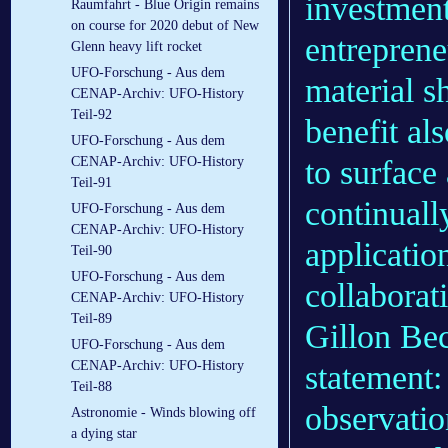
investment
Raumfahrt - Blue Origin remains
on course for 2020 debut of New
entreprene
Glenn heavy lift rocket
UFO-Forschung - Aus dem
material s
CENAP-Archiv: UFO-History
Teil-92
benefit al
UFO-Forschung - Aus dem
to surface 
CENAP-Archiv: UFO-History
Teil-91
continuall
UFO-Forschung - Aus dem
CENAP-Archiv: UFO-History
applicatio
Teil-90
UFO-Forschung - Aus dem
collaborat
CENAP-Archiv: UFO-History
Teil-89
Gillon Bec
UFO-Forschung - Aus dem
CENAP-Archiv: UFO-History
statement: 
Teil-88
observatio
Astronomie - Winds blowing off
a dying star