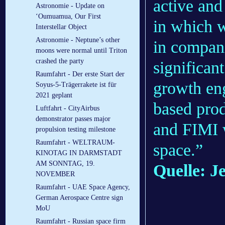
active and
Astronomie - Update on
‘Oumuamua, Our First
in which w
Interstellar Object
Astronomie - Neptune’s other
in compani
moons were normal until Triton
crashed the party
significant
Raumfahrt - Der erste Start der
growth eng
Soyus-5-Trägerrakete ist für
2021 geplant
based prod
Luftfahrt - CityAirbus
demonstrator passes major
and FIMI w
propulsion testing milestone
Raumfahrt - WELTRAUM-
space.”
KINOTAG IN DARMSTADT
AM SONNTAG, 19.
Quelle: J
NOVEMBER
Raumfahrt - UAE Space Agency,
German Aerospace Centre sign
MoU
Raumfahrt - Russian space firm