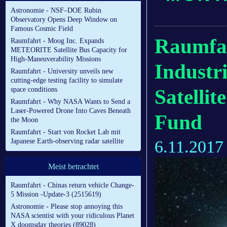
Astronomie - NSF–DOE Rubin
Observatory Opens Deep Window on
Famous Cosmic Field
Raumfah
Raumfahrt - Moog Inc. Expands
METEORITE Satellite Bus Capacity for
High-Maneuverability Missions
Industr
Raumfahrt - University unveils new
cutting-edge testing facility to simulate
space conditions
Satellit
Raumfahrt - Why NASA Wants to Send a
Laser-Powered Drone Into Caves Beneath
Fund
the Moon
Raumfahrt - Start von Rocket Lab mit
6.11.2017
Japanese Earth-observing radar satellite
Meist betrachtet
Raumfahrt - Chinas return vehicle Change-
5 Mission -Update-3 (2515619)
Astronomie - Please stop annoying this
NASA scientist with your ridiculous Planet
X doomsday theories (89028)