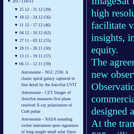
ImageSat 
▼
2017 (1851)
▼
25.12 - 31.12 (39)
high resolu
▼
18.12 - 24.12 (56)
facilitate 
▼
11.12 - 17.12 (46)
▼
04.12 - 10.12 (62)
insights, 
▼
27.11 - 03.12 (55)
equity.
▼
20.11 - 26.11 (50)
▼
13.11 - 19.11 (37)
The agreem
▼
06.11 - 12.11 (59)
new observ
Astronomie - NGC 2336: A
classic spiral galaxy captured in
Observatio
fine detail by the AstroSat UVIT
Astronomie - CZT Imager of
commercial
AstroSat measures first phase
resolved X-ray polarisation of
designed 
Crab pulsar
Astronomie - NASA sounding
At the tra
rocket instrument spots signatures
of long-sought small solar flares