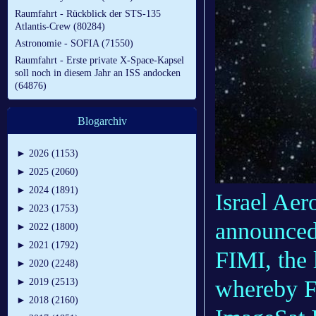
Raumfahrt - Rückblick der STS-135
Atlantis-Crew (80284)
Astronomie - SOFIA (71550)
Raumfahrt - Erste private X-Space-Kapsel
soll noch in diesem Jahr an ISS andocken
(64876)
Blogarchiv
►
2026 (1153)
►
2025 (2060)
►
2024 (1891)
Israel Aer
►
2023 (1753)
announced 
►
2022 (1800)
►
2021 (1792)
FIMI, the 
►
2020 (2248)
whereby FI
►
2019 (2513)
►
2018 (2160)