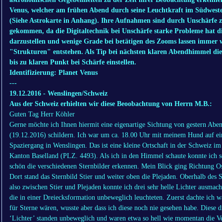
Venus, welcher am frühen Abend durch seine Leuchtkraft im Südweste
(Siehe Astrokarte in Anhang). Ihre Aufnahmen sind durch Unschärfe 
gekommen, da die Digitaltechnik bei Unschärfe starke Probleme hat di
darzustellen und wenige Grade bei betätigen des Zooms lassen immer 
"Strukturen" entstehen. Als Tip bei nächsten klaren Abendhimmel d
bis zu klaren Punkt bei Schärfe einstellen.
Identifizierung: Planet Venus
---
19.12.2016 - Wenslingen/Schweiz
Aus der Schweiz erhielten wir diese Beoobachtung von Herrn M.B.:
Guten Tag Herr Köhler
Gerne möchte ich Ihnen hiermit eine eigenartige Sichtung von gestern Abe
(19.12.2016) schildern. Ich war um ca. 18.00 Uhr mit meinem Hund auf e
Spaziergang in Wenslingen. Das ist eine kleine Ortschaft in der Schweiz im
Kanton Baselland (PLZ. 4493). Als ich in den Himmel schaute konnte ich s
schön die verschiedenen Sternbilder erkennen. Mein Blick ging Richtung O
Dort stand das Sternbild Stier und weiter oben die Plejaden. Oberhalb des S
also zwischen Stier und Plejaden konnte ich drei sehr helle Lichter ausmach
die in einer Dreiecksformation unbeweglich leuchteten. Zuerst dachte ich w
für Sterne wären, wusste aber dass ich diese noch nie gesehen habe. Diese d
‘Lichter’ standen unbeweglich und waren etwa so hell wie momentan die V