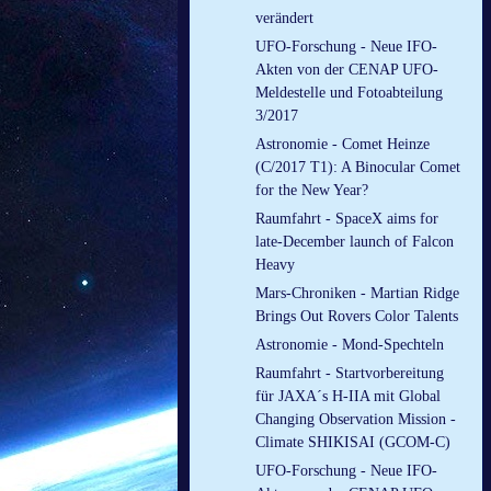
verändert
UFO-Forschung - Neue IFO-
Akten von der CENAP UFO-
Meldestelle und Fotoabteilung
3/2017
Astronomie - Comet Heinze
(C/2017 T1): A Binocular Comet
for the New Year?
Raumfahrt - SpaceX aims for
late-December launch of Falcon
Heavy
Mars-Chroniken - Martian Ridge
Brings Out Rovers Color Talents
Astronomie - Mond-Spechteln
Raumfahrt - Startvorbereitung
für JAXA´s H-IIA mit Global
Changing Observation Mission -
Climate SHIKISAI (GCOM-C)
UFO-Forschung - Neue IFO-