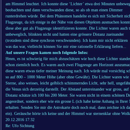
am Himmel leuchtet. Ich konnte diese ‘Lichter’ etwa drei Minuten unbeweg
beobachten und dann verschwanden diese, so als ob man einen Dimmer
runterdrehen würde. Bei dem Phänomen handelte es sich mit Sicherheit ni
Flugzeuge, da ich einige in der Nähe von diesen Objekten ausmachen konnt
diese aber gut als Flugzeuge identifizieren konnte. Die Lichter waren auch t
unbeweglich, blinkten nicht und hatten eine grössere Distanz zueinander
(trotzdem sind diese synchron verschwunden). Ich kann mir nicht erklären
was das war, vielleicht können Sie mir eine rationelle Erklärung liefern...
Auf unsere Fragen kamen noch folgende Infos:
Hmm, es ist schwierig für mich abzuschätzen wie hoch diese Lichter stande
schon ziemlich hoch. Es waren auch zwei Flugzeuge am Horizont auszuma
diese waren etwas tiefer meiner Meinung nach. Ich würde mal vorsichtig sc
so auf 800 – 1000 Meter Höhe (aber ohne Gewähr). Die Lichter waren wie 
Sterne, also weisses, leicht gelblich schimmerndes Licht, sehr hell, ungefäh
die Venus sich derzeitig darstellt. Der Abstand untereinander war gross, auf
Distanz schätze ich 100 bis 200 Meter. Sie waren nicht in einem schönen D
angeordnet, sondern eher wie ein grosse L (ich habe keine Anhang in Ihrer 
erhalten. Senden Sie mir die Astrokarte doch noch mal, dann zeichne ich da
ein). Geräusche hörte ich keine und der Himmel war sternenklar ohne Wol
20.12.2016 17:32
Re: Ufo Sichtung