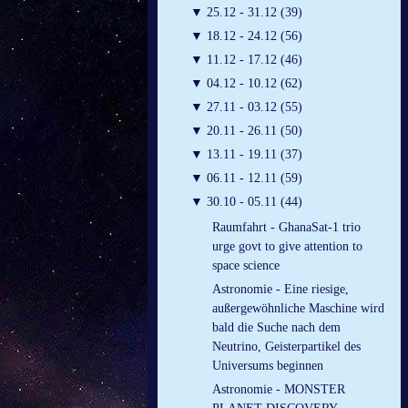
▼
25.12 - 31.12 (39)
▼
18.12 - 24.12 (56)
▼
11.12 - 17.12 (46)
▼
04.12 - 10.12 (62)
▼
27.11 - 03.12 (55)
▼
20.11 - 26.11 (50)
▼
13.11 - 19.11 (37)
▼
06.11 - 12.11 (59)
▼
30.10 - 05.11 (44)
Raumfahrt - GhanaSat-1 trio
urge govt to give attention to
space science
Astronomie - Eine riesige,
außergewöhnliche Maschine wird
bald die Suche nach dem
Neutrino, Geisterpartikel des
Universums beginnen
Astronomie - MONSTER