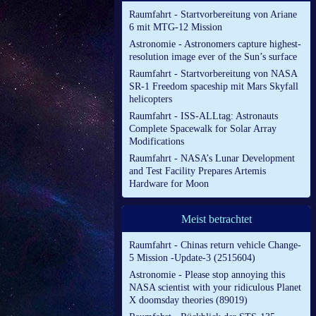
Raumfahrt - Startvorbereitung von Ariane
6 mit MTG-12 Mission
Astronomie - Astronomers capture highest-
resolution image ever of the Sun’s surface
Raumfahrt - Startvorbereitung von NASA
SR-1 Freedom spaceship mit Mars Skyfall
helicopters
Raumfahrt - ISS-ALLtag: Astronauts
Complete Spacewalk for Solar Array
Modifications
Raumfahrt - NASA’s Lunar Development
and Test Facility Prepares Artemis
Hardware for Moon
Meist betrachtet
Raumfahrt - Chinas return vehicle Change-
5 Mission -Update-3 (2515604)
Astronomie - Please stop annoying this
NASA scientist with your ridiculous Planet
X doomsday theories (89019)