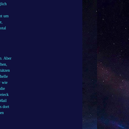
lich
cht um
e,
otal
n. Aber
chen,
hätzen
helle
r wie
 die
reieck
Mail
s dort
ken