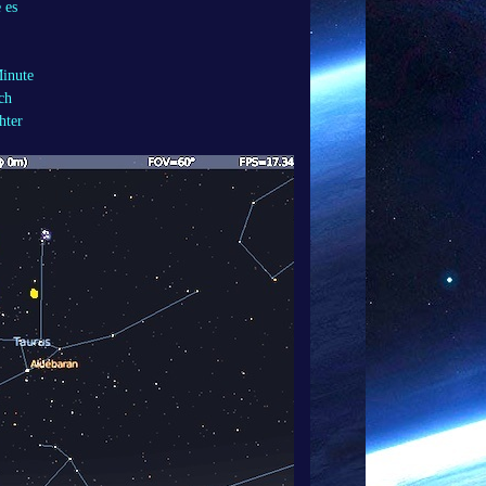
 es
Minute
ch
hter