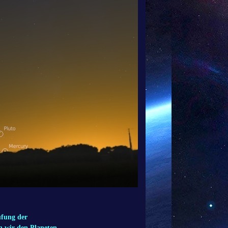
̈fung der
n wir den Planeten