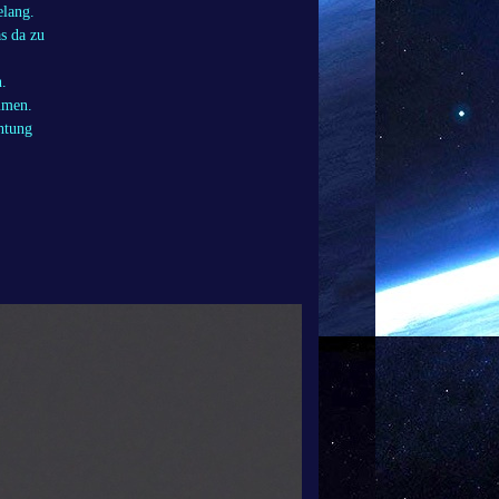
elang.
s da zu
n.
mmen.
htung