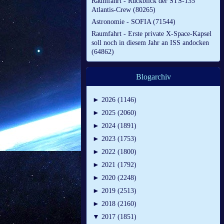
Raumfahrt - Rückblick der STS-135
Atlantis-Crew (80265)
Astronomie - SOFIA (71544)
Raumfahrt - Erste private X-Space-Kapsel
soll noch in diesem Jahr an ISS andocken
(64862)
Blogarchiv
►
2026 (1146)
►
2025 (2060)
►
2024 (1891)
►
2023 (1753)
►
2022 (1800)
►
2021 (1792)
►
2020 (2248)
►
2019 (2513)
►
2018 (2160)
▼
2017 (1851)