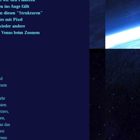
n ins Auge fällt
zu diesen "Strukturen"
es mit Pixel
wieder andere
ie Venus beim Zoomen
nd
inem
ehr
sten.
tiers,
en,
as das
rei
enus