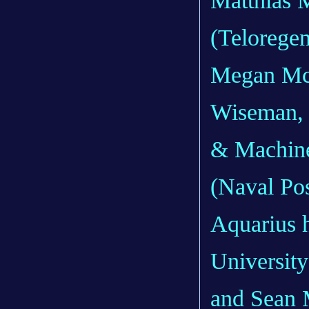
Matthias 
(Telorege
Megan McA
Wiseman, 
& Machine
(Naval Pos
Aquarius h
University
and Sean M