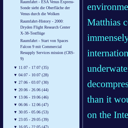
Raumfahrt - ESA Venus Express-
environme
Sonde sieht die Oberfläche der
Venus durch die Wolken
Matthias c
Raumfahrt-History - 2000:
Dryden Flight Research Center
X-38-Testflüge
immensely 
Raumfahrt - Start von Spaces
Falcon 9 mit Commercial
internatio
Resupply Services mission (CRS-
9)
underwater
▼
11.07 - 17.07 (35)
▼
04.07 - 10.07 (28)
decompress
▼
27.06 - 03.07 (30)
▼
20.06 - 26.06 (44)
than it wo
▼
13.06 - 19.06 (46)
▼
06.06 - 12.06 (47)
on the Int
▼
30.05 - 05.06 (53)
▼
23.05 - 29.05 (39)
▼
16.05 - 22.05 (47)