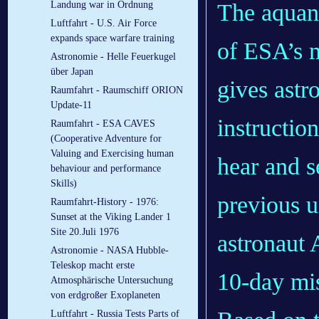
The aquana
Landung war in Ordnung
Luftfahrt - U.S. Air Force
expands space warfare training
of ESA’s m
Astronomie - Helle Feuerkugel
über Japan
gives astr
Raumfahrt - Raumschiff ORION
Update-11
instructio
Raumfahrt - ESA CAVES
(Cooperative Adventure for
Valuing and Exercising human
hear and s
behaviour and performance
Skills)
previous u
Raumfahrt-History - 1976:
Sunset at the Viking Lander 1
Site 20.Juli 1976
astronaut 
Astronomie - NASA Hubble-
Teleskop macht erste
10-day mi
Atmosphärische Untersuchung
von erdgroßer Exoplaneten
Luftfahrt - Russia Tests Parts of