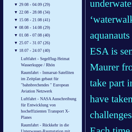
underwater
▼
29.08 - 04.09 (29)
▼
22.08 - 28.08 (34)
‘waterwalk
▼
15.08 - 21.08 (41)
▼
08.08 - 14.08 (29)
aquanauts 
▼
01.08 - 07.08 (40)
▼
25.07 - 31.07 (26)
ESA is se
▼
18.07 - 24.07 (40)
Luftfahrt - Segelflug-Heimat
Maurer fr
Wasserkuppe / Rhön
Raumfahrt - Inmarsat-Satelliten
im Zeitplan gebaut für
take part 
"bahnbrechendes " European
Aviation Netzwerk
have take
Luftfahrt - NASA Ausschreibung
für Entwicklung von
hocheffizienten Transport X-
challenges
Planes
Raumfahrt - Rückkehr in die
Each time
Unterwasser-Raumstation mit