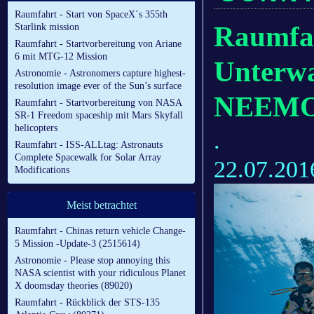
Raumfahrt - Start von SpaceX´s 355th
Raumfah
Starlink mission
Raumfahrt - Startvorbereitung von Ariane
6 mit MTG-12 Mission
Unterwa
Astronomie - Astronomers capture highest-
resolution image ever of the Sun’s surface
NEEMO 
Raumfahrt - Startvorbereitung von NASA
SR-1 Freedom spaceship mit Mars Skyfall
helicopters
.
Raumfahrt - ISS-ALLtag: Astronauts
Complete Spacewalk for Solar Array
22.07.201
Modifications
Meist betrachtet
Raumfahrt - Chinas return vehicle Change-
5 Mission -Update-3 (2515614)
Astronomie - Please stop annoying this
NASA scientist with your ridiculous Planet
X doomsday theories (89020)
Raumfahrt - Rückblick der STS-135