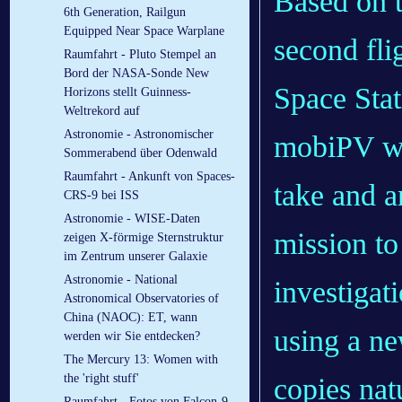
Based on t
6th Generation, Railgun
Equipped Near Space Warplane
second flig
Raumfahrt - Pluto Stempel an
Bord der NASA-Sonde New
Space Stat
Horizons stellt Guinness-
Weltrekord auf
Astronomie - Astronomischer
mobiPV wil
Sommerabend über Odenwald
Raumfahrt - Ankunft von Spaces-
take and a
CRS-9 bei ISS
Astronomie - WISE-Daten
mission t
zeigen X-förmige Sternstruktur
im Zentrum unserer Galaxie
Astronomie - National
investigati
Astronomical Observatories of
China (NAOC): ET, wann
using a n
werden wir Sie entdecken?
The Mercury 13: Women with
the 'right stuff'
copies nat
Raumfahrt - Fotos von Falcon-9-