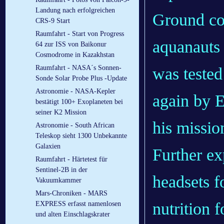
Landung nach erfolgreichen
Ground con
CRS-9 Start
Raumfahrt - Start von Progress
aquanauts 
64 zur ISS von Baikonur
Cosmodrome in Kazakhstan
Raumfahrt - NASA´s Sonnen-
was tested
Sonde Solar Probe Plus -Update
Astronomie - NASA-Kepler
again by 
bestätigt 100+ Exoplaneten bei
seiner K2 Mission
his missi
Astronomie - South African
Teleskop sieht 1300 Unbekannte
Galaxien
Further exp
Raumfahrt - Härtetest für
Sentinel-2B in der
headsets f
Vakuumkammer
Mars-Chroniken - MARS
nutrition 
EXPRESS erfasst namenlosen
und alten Einschlagskrater