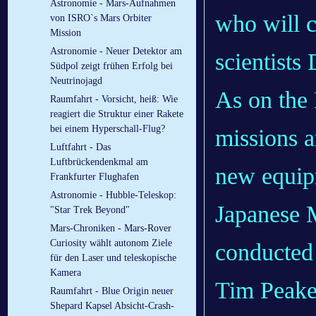
Astronomie - Mars-Aufnahmen
who will c
von ISRO`s Mars Orbiter
Mission
Astronomie - Neuer Detektor am
scientist
Südpol zeigt frühen Erfolg bei
Neutrinojagd
As on the
Raumfahrt - Vorsicht, heiß: Wie
reagiert die Struktur einer Rakete
bei einem Hyperschall-Flug?
missions a
Luftfahrt - Das
Luftbrückendenkmal am
new equip
Frankfurter Flughafen
Astronomie - Hubble-Teleskop:
Japanese M
"Star Trek Beyond"
Mars-Chroniken - Mars-Rover
Curiosity wählt autonom Ziele
conducted 
für den Laser und teleskopische
Kamera
Tim Peake 
Raumfahrt - Blue Origin neuer
Shepard Kapsel Absicht-Crash-