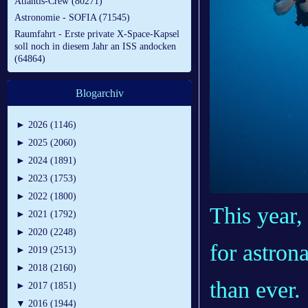
Atlantis-Crew (80271)
Astronomie - SOFIA (71545)
Raumfahrt - Erste private X-Space-Kapsel
soll noch in diesem Jahr an ISS andocken
(64864)
Blogarchiv
►
2026 (1146)
►
2025 (2060)
►
2024 (1891)
►
2023 (1753)
►
2022 (1800)
This year,
►
2021 (1792)
►
2020 (2248)
for astron
►
2019 (2513)
►
2018 (2160)
than ever.
►
2017 (1851)
▼
2016 (1944)