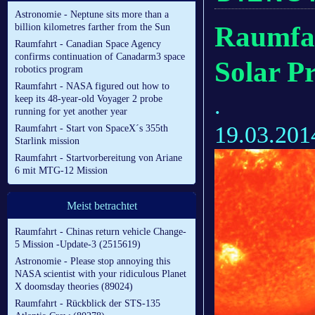
Astronomie - Neptune sits more than a
Raumfa
billion kilometres farther from the Sun
Raumfahrt - Canadian Space Agency
confirms continuation of Canadarm3 space
Solar P
robotics program
Raumfahrt - NASA figured out how to
.
keep its 48-year-old Voyager 2 probe
running for yet another year
19.03.201
Raumfahrt - Start von SpaceX´s 355th
Starlink mission
Raumfahrt - Startvorbereitung von Ariane
6 mit MTG-12 Mission
Meist betrachtet
Raumfahrt - Chinas return vehicle Change-
5 Mission -Update-3 (2515619)
Astronomie - Please stop annoying this
NASA scientist with your ridiculous Planet
X doomsday theories (89024)
Raumfahrt - Rückblick der STS-135