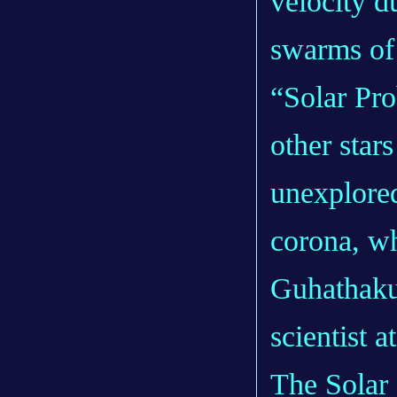
velocity du
swarms of 
“Solar Pro
other stars
unexplored
corona, wh
Guhathaku
scientist
The Solar 