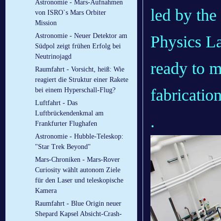
Astronomie - Mars-Aufnahmen
led by the
von ISRO`s Mars Orbiter
Mission
Astronomie - Neuer Detektor am
Physics L
Südpol zeigt frühen Erfolg bei
Neutrinojagd
ready to m
Raumfahrt - Vorsicht, heiß: Wie
reagiert die Struktur einer Rakete
fabricatio
bei einem Hyperschall-Flug?
Luftfahrt - Das
Luftbrückendenkmal am
.
Frankfurter Flughafen
Astronomie - Hubble-Teleskop:
"Star Trek Beyond"
Mars-Chroniken - Mars-Rover
Curiosity wählt autonom Ziele
für den Laser und teleskopische
Kamera
Raumfahrt - Blue Origin neuer
Shepard Kapsel Absicht-Crash-