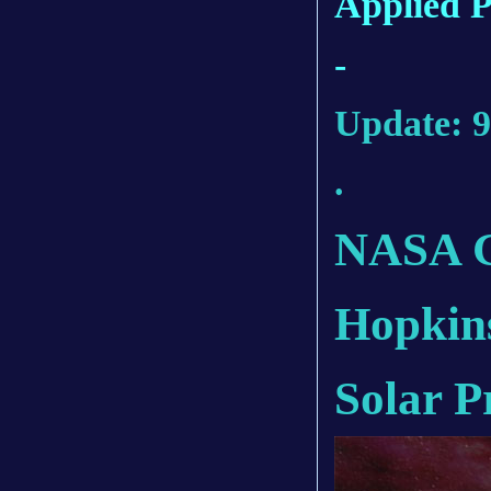
Applied 
-
Update: 9
.
NASA Gi
Hopkins
Solar P