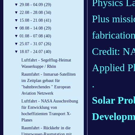
Physics L
▼
29.08 - 04.09 (29)
▼
22.08 - 28.08 (34)
Plus missi
▼
15.08 - 21.08 (41)
▼
08.08 - 14.08 (29)
fabrication
▼
01.08 - 07.08 (40)
▼
25.07 - 31.07 (26)
Credit: N
▼
18.07 - 24.07 (40)
Luftfahrt - Segelflug-Heimat
Applied P
Wasserkuppe / Rhön
Raumfahrt - Inmarsat-Satelliten
.
im Zeitplan gebaut für
"bahnbrechendes " European
Aviation Netzwerk
Solar Pro
Luftfahrt - NASA Ausschreibung
für Entwicklung von
Developm
hocheffizienten Transport X-
Planes
Raumfahrt - Rückkehr in die
.
Unterwasser-Raumstation mit