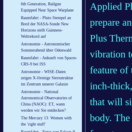
Applied Ph
6th Generation, Railgun
Equipped Near Space Warplane
Raumfahrt - Pluto Stempel an
prepare an
Bord der NASA-Sonde New
Horizons stellt Guinness-
Plus Therm
Weltrekord auf
Astronomie - Astronomischer
Sommerabend über Odenwald
vibration 
Raumfahrt - Ankunft von Spaces-
CRS-9 bei ISS
feature of
Astronomie - WISE-Daten
zeigen X-förmige Sternstruktur
inch-thick
im Zentrum unserer Galaxie
Astronomie - National
Astronomical Observatories of
that will s
China (NAOC): ET, wann
werden wir Sie entdecken?
body. The 
The Mercury 13: Women with
the 'right stuff'
Raumfahrt - Fotos von Falcon-9-