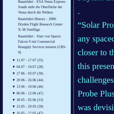
Raumfahrt - ESA Venus Express-
Sonde sieht die Oberfläche der
.
Venus durch die Wolken
Raumfahrt-History - 2000:
“Solar Pro
Dryden Flight Research Center
X-38-Testflüge
any spacec
Raumfahrt - Start von Spaces
Falcon 9 mit Commercial
Resupply Services mission (CRS-
closer to 
9)
▼
11.07 - 17.07 (35)
this prese
▼
04.07 - 10.07 (28)
▼
27.06 - 03.07 (30)
challenge
▼
20.06 - 26.06 (44)
▼
13.06 - 19.06 (46)
Probe Plus
▼
06.06 - 12.06 (47)
▼
30.05 - 05.06 (53)
was devisi
▼
23.05 - 29.05 (39)
▼
16.05 - 22.05 (47)