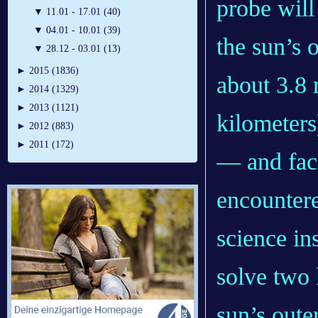
probe will
▼
11.01 - 17.01 (40)
▼
04.01 - 10.01 (39)
the sun’s 
▼
28.12 - 03.01 (13)
►
2015 (1836)
about 3.8 
►
2014 (1329)
►
2013 (1121)
kilometers
►
2012 (883)
►
2011 (172)
— and fac
encountere
science in
solve two 
sun’s oute