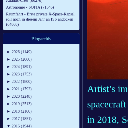
Atlantis-Crew (80278)
Astronomie - SOFIA (71546)
Raumfahrt - Erste private X-Space-Kapsel
soll noch in diesem Jahr an ISS andocken
(64868)
Blogarchiv
►
2026 (1149)
►
2025 (2060)
►
2024 (1891)
►
2023 (1753)
►
2022 (1800)
Artist’s i
►
2021 (1792)
►
2020 (2248)
spacecraft
►
2019 (2513)
►
2018 (2160)
in 2018, S
►
2017 (1851)
▼
2016 (1944)