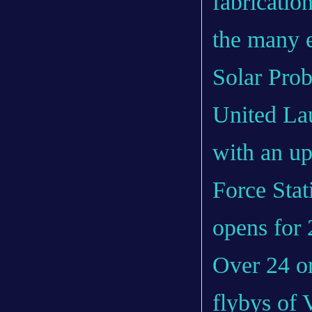
fabricatio
the many 
Solar Prob
United La
with an u
Force Stat
opens for 
Over 24 or
flybys of 