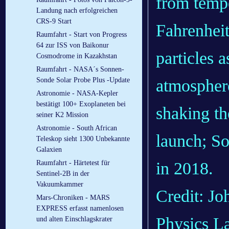
from temp
Landung nach erfolgreichen
CRS-9 Start
Fahrenheit
Raumfahrt - Start von Progress
64 zur ISS von Baikonur
particles a
Cosmodrome in Kazakhstan
Raumfahrt - NASA´s Sonnen-
atmosphere
Sonde Solar Probe Plus -Update
Astronomie - NASA-Kepler
bestätigt 100+ Exoplaneten bei
shaking th
seiner K2 Mission
Astronomie - South African
launch; So
Teleskop sieht 1300 Unbekannte
Galaxien
in 2018.
Raumfahrt - Härtetest für
Sentinel-2B in der
Vakuumkammer
Credit: Jo
Mars-Chroniken - MARS
EXPRESS erfasst namenlosen
Physics L
und alten Einschlagskrater