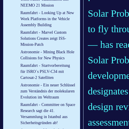
NEEMO 21 Mission
Solar Pro
Raumfahrt - Looking Up at New
Work Platforms in the Vehicle
Assembly Building
to fly thr
Raumfahrt - Marvel Custom
Solutions Creates zeigt ISS-
— has rea
Mission-Patch
Astronomie - Mining Black Hole
Solar Prob
Collisions for New Physics
Raumfahrt - Startvorbereitung
für ISRO´s PSLV-C34 mit
developme
Cartosat-2 Satelliten
Astronomie - Ein neuer Schlüssel
designates
zum Verständnis der molekularen
Evolution im Weltraum
design re
Raumfahrt - Committee on Space
Research sagt die 41.
Versammlung in Istanbul aus
assessment
Sicherheitsgründen ab!