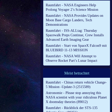
Raumfahrt - NASA Engineers Help
Prolong Voyager 2’s Science Mission
Raumfahrt - NASA Provides Updates on
Moon Base Cargo Landers, Tech
Demonstrations
Raumfahrt - ISS-ALLtag: Thursday
Spacewalk Preps Continue, Crew Installs
Advanced Earth Imaging Gear
Raumfahrt - Start von SpaceX Falcon9 mit
BLUEBIRD 11-13 MISSION
Raumfahrt - NASA Will Attempt to
Observe Rocket Part’s Lunar Impact
Meist betrachtet
Raumfahrt - Chinas return vehicle Change-
5 Mission -Update-3 (2515589)
Astronomie - Please stop annoying this
NASA scientist with your ridiculous Planet
X doomsday theories (89012)
Raumfahrt - Rückblick der STS-135