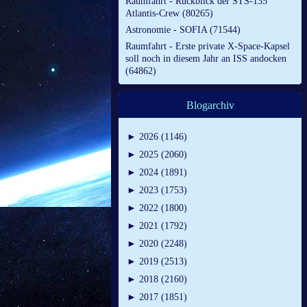
Raumfahrt - Rückblick der STS-135
Atlantis-Crew (80265)
Astronomie - SOFIA (71544)
Raumfahrt - Erste private X-Space-Kapsel
soll noch in diesem Jahr an ISS andocken
(64862)
Blogarchiv
►
2026 (1146)
►
2025 (2060)
►
2024 (1891)
►
2023 (1753)
►
2022 (1800)
►
2021 (1792)
►
2020 (2248)
►
2019 (2513)
►
2018 (2160)
►
2017 (1851)