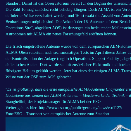
Standort. Damit ist das Observatorium bereit für den Beginn des wissensch
Die Zahl 16 mag zunächst recht beliebig klingen. Doch ALMA ist ein Verb
definierter Weise verschaltet werden, und 16 ist exakt die Anzahl von Anten
Beobachtungen möglich sind. Die Ankunft der 16. Antenne auf dem Betrieb
Operations Site“, abgekürzt AOS) ist deswegen ein bedeutender Meilenstein
Astronomen mit ALMA ein neues Forschungsfeld eröffnen können.
Die frisch eingetroffene Antenne wurde von dem europäischen AEM-Kons
ALMA-Observatorium nach sechsmonatigen Tests im April diesen Jahres üb
der Kontrollstation der Anlage (englisch Operations Support Facility , a
chilenischen Anden. Dort wurde sie mit zusätzlicher Elektronik und hochemp
flüssigem Helium gekühlt werden. Jetzt hat eines der riesigen ALMA-Trans
Wüste von der OSF zum AOS gebracht.
“
Es ist großartig, dass die erste europäische ALMA-Antenne Chajnantor erre
Hochebene aus werden die ALMA-Antennen – Meisterwerke der Technik – d
Stanghellini, der Projektmanager für ALMA bei der ESO.
Weiter geht es hier: http://www.eso.org/public/germany/news/eso1127/
Foto:ESO - Transport von europäischer Antenne zum Standort.