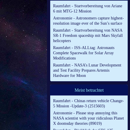
Raumfahrt - Startvorbereitung von Ariane
6 mit MTG-12 Mission
Astronomie - Astronomers capture highest-
resolution image ever of the Sun’s surface
Raumfahrt - Startvorbereitung von NASA
SR-1 Freedom spaceship mit Mars Skyfall
helicopters
Raumfahrt - ISS-ALLtag: Astronauts
Complete Spacewalk for Solar Array
Modifications
Raumfahrt - NASA’s Lunar Development
and Test Facility Prepares Artemis
Hardware for Moon
Meist betrachtet
Raumfahrt - Chinas return vehicle Change-
5 Mission -Update-3 (2515603)
Astronomie - Please stop annoying this
NASA scientist with your ridiculous Planet
X doomsday theories (89019)