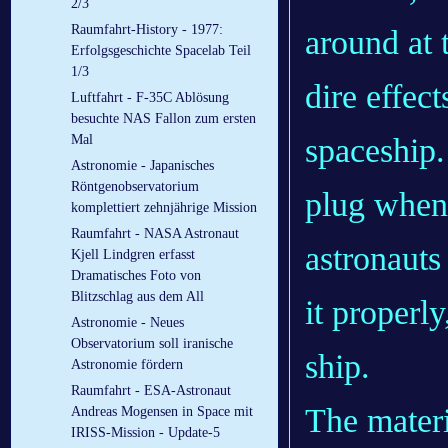
2/3
Raumfahrt-History - 1977:
around at 
Erfolgsgeschichte Spacelab Teil
1/3
dire effec
Luftfahrt - F-35C Ablösung
besuchte NAS Fallon zum ersten
spaceship.
Mal
Astronomie - Japanisches
Röntgenobservatorium
plug when 
komplettiert zehnjährige Mission
Raumfahrt - NASA Astronaut
astronauts
Kjell Lindgren erfasst
Dramatisches Foto von
Blitzschlag aus dem All
it properly
Astronomie - Neues
Observatorium soll iranische
ship.
Astronomie fördern
Raumfahrt - ESA-Astronaut
The materi
Andreas Mogensen in Space mit
IRISS-Mission - Update-5