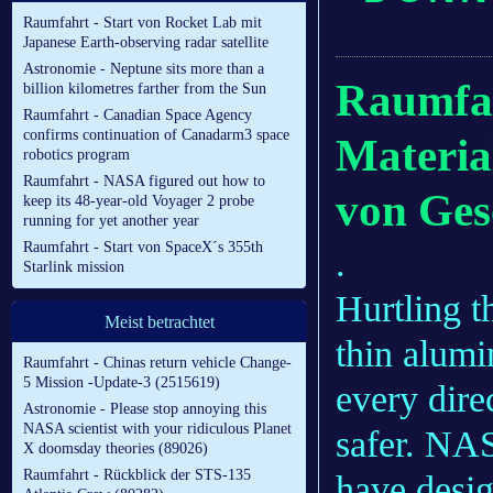
Raumfahrt - Start von Rocket Lab mit
Japanese Earth-observing radar satellite
Astronomie - Neptune sits more than a
Raumfah
billion kilometres farther from the Sun
Raumfahrt - Canadian Space Agency
confirms continuation of Canadarm3 space
Materia
robotics program
Raumfahrt - NASA figured out how to
von Ges
keep its 48-year-old Voyager 2 probe
running for yet another year
Raumfahrt - Start von SpaceX´s 355th
.
Starlink mission
Hurtling t
Meist betrachtet
thin alumi
Raumfahrt - Chinas return vehicle Change-
5 Mission -Update-3 (2515619)
every dire
Astronomie - Please stop annoying this
NASA scientist with your ridiculous Planet
safer. NA
X doomsday theories (89026)
Raumfahrt - Rückblick der STS-135
have desig