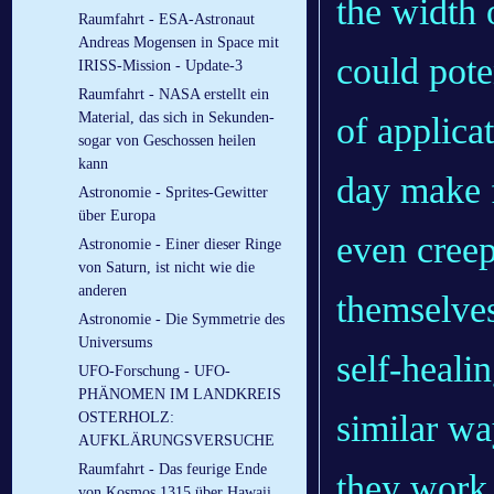
the width 
Raumfahrt - ESA-Astronaut
Andreas Mogensen in Space mit
could pote
IRISS-Mission - Update-3
Raumfahrt - NASA erstellt ein
Material, das sich in Sekunden-
of applica
sogar von Geschossen heilen
kann
day make f
Astronomie - Sprites-Gewitter
über Europa
even creep
Astronomie - Einer dieser Ringe
von Saturn, ist nicht wie die
anderen
themselves
Astronomie - Die Symmetrie des
Universums
self-heali
UFO-Forschung - UFO-
PHÄNOMEN IM LANDKREIS
similar wa
OSTERHOLZ:
AUFKLÄRUNGSVERSUCHE
Raumfahrt - Das feurige Ende
they work 
von Kosmos 1315 über Hawaii