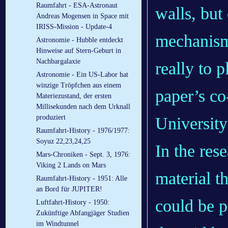
Raumfahrt - ESA-Astronaut
walls, but
Andreas Mogensen in Space mit
IRISS-Mission - Update-4
mechanism 
Astronomie - Hubble entdeckt
Hinweise auf Stern-Geburt in
Nachbargalaxie
really to p
Astronomie - Ein US-Labor hat
winzige Tröpfchen aus einem
paper’s co
Materiezustand, der ersten
Millisekunden nach dem Urknall
produziert
University
Raumfahrt-History - 1976/1977:
Soyuz 22,23,24,25
In the res
Mars-Chroniken - Sept. 3, 1976:
Viking 2 Lands on Mars
material th
Raumfahrt-History - 1951: Alle
an Bord für JUPITER!
could be 
Luftfahrt-History - 1950:
Zukünftige Abfangjäger Studien
im Windtunnel