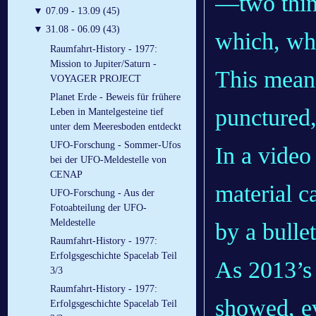
—two thin
▼
07.09 - 13.09 (45)
▼
31.08 - 06.09 (43)
which, wh
Raumfahrt-History - 1977:
Mission to Jupiter/Saturn -
This means
VOYAGER PROJECT
Planet Erde - Beweis für frühere
punctured, 
Leben in Mantelgesteine tief
unter dem Meeresboden entdeckt
UFO-Forschung - Sommer-Ufos
In a video
bei der UFO-Meldestelle von
CENAP
material c
UFO-Forschung - Aus der
Fotoabteilung der UFO-
Meldestelle
by a bulle
Raumfahrt-History - 1977:
Erfolgsgeschichte Spacelab Teil
As 2013’s 
3/3
Raumfahrt-History - 1977:
showed, ev
Erfolgsgeschichte Spacelab Teil