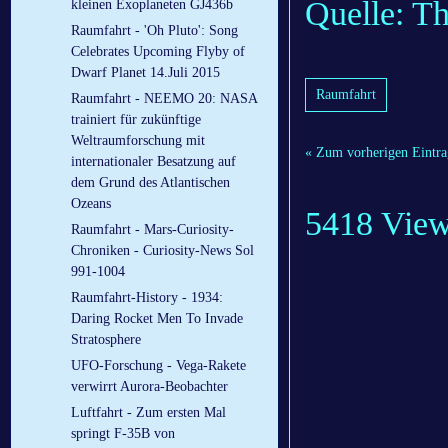
Quelle: T
kleinen Exoplaneten GJ436b
Raumfahrt - 'Oh Pluto': Song
Celebrates Upcoming Flyby of
Dwarf Planet 14.Juli 2015
Raumfahrt
Raumfahrt - NEEMO 20: NASA
trainiert für zukünftige
Weltraumforschung mit
« Zum vorherigen Eintra
internationaler Besatzung auf
dem Grund des Atlantischen
Ozeans
5418 Vie
Raumfahrt - Mars-Curiosity-
Chroniken - Curiosity-News Sol
991-1004
Raumfahrt-History - 1934:
Daring Rocket Men To Invade
Stratosphere
UFO-Forschung - Vega-Rakete
verwirrt Aurora-Beobachter
Luftfahrt - Zum ersten Mal
springt F-35B von