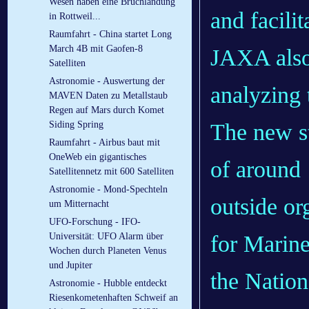
Wesen haben eine Bruchlandung
and facilit
in Rottweil...
Raumfahrt - China startet Long
March 4B mit Gaofen-8
JAXA also
Satelliten
Astronomie - Auswertung der
analyzing 
MAVEN Daten zu Metallstaub
Regen auf Mars durch Komet
The new st
Siding Spring
Raumfahrt - Airbus baut mit
OneWeb ein gigantisches
of around
Satellitennetz mit 600 Satelliten
Astronomie - Mond-Spechteln
outside or
um Mitternacht
UFO-Forschung - IFO-
for Marin
Universität: UFO Alarm über
Wochen durch Planeten Venus
und Jupiter
the Nation
Astronomie - Hubble entdeckt
Riesenkometenhaften Schweif an