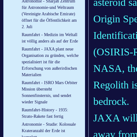
asteroid s
Astronomie - Sharjah Zentrum
für Astronomie-und Weltraum
(Vereinigte Arabische Emirate)
Origin Spe
öffnet für die Öffentlichkeit am
2. Juli
Identifica
Raumfahrt - Medizin im Weltall
ist völlig anders als auf der Erde
(OSIRIS-R
Raumfahrt - JAXA plant neue
Organisation zu gründen, welche
spezialisiert ist für die
NASA, the 
Erforschung von außerirdischen
Materialien
Regolith is
Raumfahrt - ISRO Mars Orbiter
Mission übersteht
Sonnenfinsternis, und sendet
bedrock.
wieder Signale
Raumfahrt-History - 1935:
JAXA will 
Strato-Rakete fast fertig
Astronomie - Studie: Kolossale
Krateranzahl der Erde ist
away from