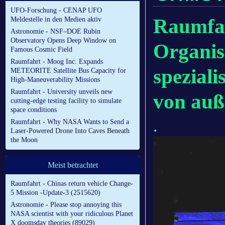
UFO-Forschung - CENAP UFO
Raumfah
Meldestelle in den Medien aktiv
Astronomie - NSF–DOE Rubin
Observatory Opens Deep Window on
Organis
Famous Cosmic Field
Raumfahrt - Moog Inc. Expands
speziali
METEORITE Satellite Bus Capacity for
High-Maneuverability Missions
Raumfahrt - University unveils new
von auß
cutting-edge testing facility to simulate
space conditions
.
Raumfahrt - Why NASA Wants to Send a
Laser-Powered Drone Into Caves Beneath
the Moon
Meist betrachtet
Raumfahrt - Chinas return vehicle Change-
5 Mission -Update-3 (2515620)
Astronomie - Please stop annoying this
NASA scientist with your ridiculous Planet
X doomsday theories (89029)