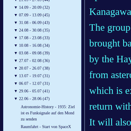
▼
14.09 - 20.09 (32)
Kanagawa 
▼
07.09 - 13.09 (45)
▼
31.08 - 06.09 (43)
The group 
▼
24.08 - 30.08 (35)
▼
17.08 - 23.08 (33)
brought ba
▼
10.08 - 16.08 (34)
▼
03.08 - 09.08 (39)
by the Hay
▼
27.07 - 02.08 (36)
▼
20.07 - 26.07 (38)
from aste
▼
13.07 - 19.07 (31)
▼
06.07 - 12.07 (31)
which is e
▼
29.06 - 05.07 (41)
▼
22.06 - 28.06 (47)
return wit
Astronomie-History - 1935: Ziel
ist es Funksignale auf den Mond
It will als
zu senden
Raumfahrt - Start von SpaceX