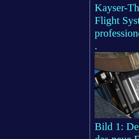
Kayser-Th
Flight Sy
profession
.
Bild 1: D