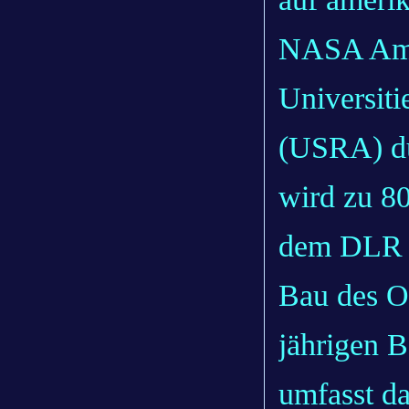
NASA Ame
Universiti
(USRA) du
wird zu 8
dem DLR fi
Bau des O
jährigen B
umfasst d