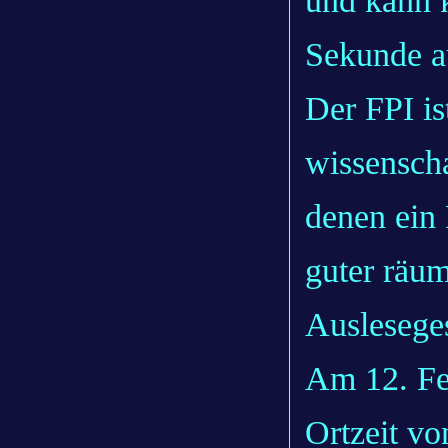
und kann k
Sekunde a
Der FPI is
wissenscha
denen ein 
guter räu
Ausleseges
Am 12. Fe
Ortzeit vo