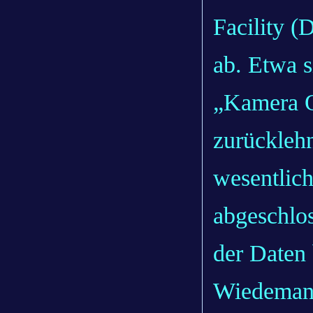
Facility (
ab. Etwa s
„Kamera O
zurücklehn
wesentlich
abgeschlo
der Daten 
Wiedemann