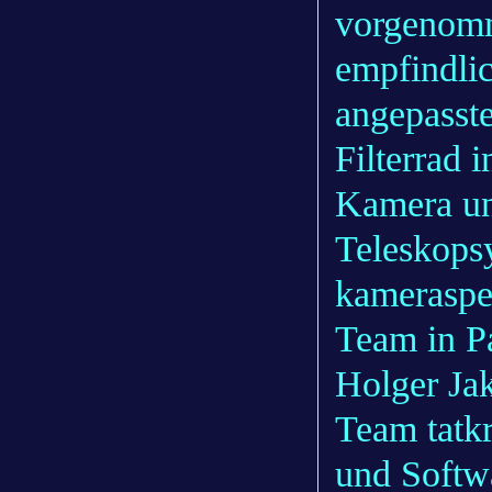
vorgenomm
empfindli
angepasste
Filterrad 
Kamera un
Teleskopsy
kameraspe
Team in Pa
Holger Ja
Team tatkr
und Softwa