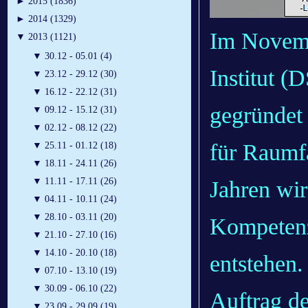
►
2015 (1836)
►
2014 (1329)
Im Novemb
▼
2013 (1121)
▼
30.12 - 05.01 (4)
Institut (D
▼
23.12 - 29.12 (30)
▼
16.12 - 22.12 (31)
gegründet 
▼
09.12 - 15.12 (31)
▼
02.12 - 08.12 (22)
für Raumf
▼
25.11 - 01.12 (18)
▼
18.11 - 24.11 (26)
▼
11.11 - 17.11 (26)
Jahren wir
▼
04.11 - 10.11 (24)
▼
28.10 - 03.11 (20)
Kompetenz
▼
21.10 - 27.10 (16)
▼
14.10 - 20.10 (18)
entstehen.
▼
07.10 - 13.10 (19)
▼
30.09 - 06.10 (22)
Auftrag d
▼
23.09 - 29.09 (19)