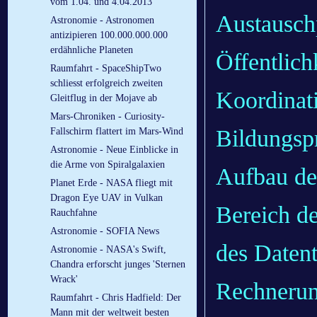
vom 1.04. und 4.04.2013
Austausc
Astronomie - Astronomen
antizipieren 100.000.000.000
erdähnliche Planeten
Öffentlich
Raumfahrt - SpaceShipTwo
schliesst erfolgreich zweiten
Koordinat
Gleitflug in der Mojave ab
Mars-Chroniken - Curiosity-
Bildungs
Fallschirm flattert im Mars-Wind
Astronomie - Neue Einblicke in
die Arme von Spiralgalaxien
Aufbau der
Planet Erde - NASA fliegt mit
Dragon Eye UAV in Vulkan
Bereich d
Rauchfahne
Astronomie - SOFIA News
des Datent
Astronomie - NASA's Swift,
Chandra erforscht junges 'Sternen
Wrack'
Rechnerun
Raumfahrt - Chris Hadfield: Der
Mann mit der weltweit besten