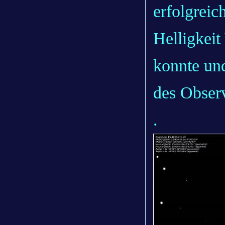
erfolgreic
Helligkei
konnte un
des Observ
.