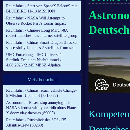
Raumfahrt - Start von SpaceX Falcon9 mit
Astronom
BLUEBIRD 11-13 MISSION
Raumfahrt - NASA Will Attempt to
Observe Rocket Part’s Lunar Impact
Deutsch
Raumfahrt - Chinese Long March-8A
rocket launches new internet satellite group
.
Raumfahrt - Chinas Smart Dragon-3 rocket
successfully launches 2 satellites from sea
UFO-Forschung - IFO-Universität:
Starlink-Train am Nachthimmel /
4.08.2026 /21:45 MESZ -Update
Meist betrachtet
Raumfahrt - Chinas return vehicle Change-
5 Mission -Update-3 (2515577)
.
Astronomie - Please stop annoying this
NASA scientist with your ridiculous Planet
Kompetenz
X doomsday theories (89005)
Raumfahrt - Rückblick der STS-135
Atlantis-Crew (80239)
Deutsches