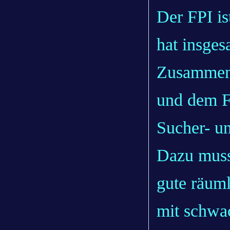
Der FPI is
hat insges
Zusammen 
und dem Fi
Sucher- u
Dazu muss 
gute räum
mit schwa