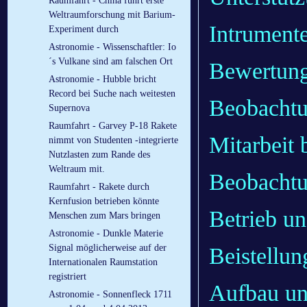
Raumfahrt - China führt erste
Weltraumforschung mit Barium-
Intrument
Experiment durch
Astronomie - Wissenschaftler: Io
´s Vulkane sind am falschen Ort
Bewertung
Astronomie - Hubble bricht
Record bei Suche nach weitesten
Beobachtu
Supernova
Raumfahrt - Garvey P-18 Rakete
Mitarbeit 
nimmt von Studenten -integrierte
Nutzlasten zum Rande des
Weltraum mit.
Beobachtu
Raumfahrt - Rakete durch
Kernfusion betrieben könnte
Betrieb u
Menschen zum Mars bringen
Astronomie - Dunkle Materie
Signal möglicherweise auf der
Beistellu
Internationalen Raumstation
registriert
Aufbau un
Astronomie - Sonnenfleck 1711