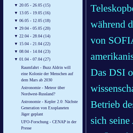
Teleskopb
▼
20.05 - 26.05 (15)
▼
13.05 - 19.05 (16)
▼
06.05 - 12.05 (18)
während d
▼
29.04 - 05.05 (20)
▼
22.04 - 28.04 (14)
von SOFIA
▼
15.04 - 21.04 (22)
▼
08.04 - 14.04 (23)
amerikanis
▼
01.04 - 07.04 (27)
Raumfahrt - Buzz Aldrin will
Das DSI or
eine Kolonie der Menschen auf
dem Mars ab 2030
wissenscha
Astronomie - Meteor über
Nordwest-Russland?
Betrieb de
Astronomie - Kepler 2.0: Nächste
Generation von Exoplaneten
Jäger geplant
sich seine
UFO-Forschung - CENAP in der
Presse