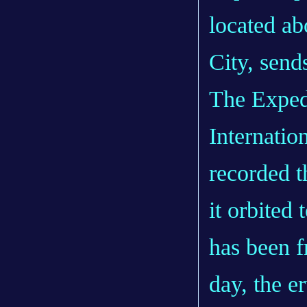
located ab
City, send
The Exped
Internatio
recorded t
it orbited
has been f
day, the e