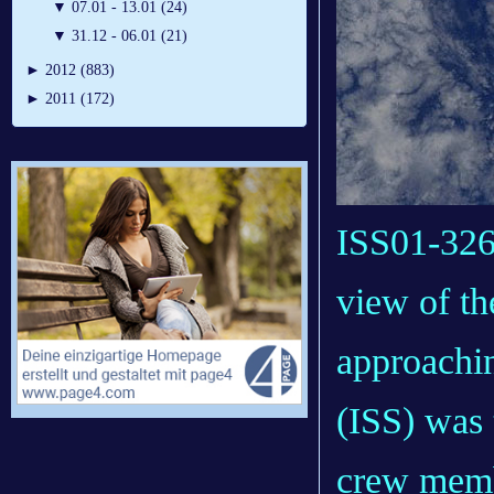
▼
07.01 - 13.01 (24)
▼
31.12 - 06.01 (21)
►
2012 (883)
►
2011 (172)
ISS01-326
view of t
approachin
(ISS) was 
crew memb