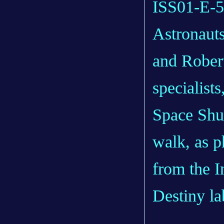
ISS01-E-5
Astronauts
and Rober
specialists
Space Shut
walk, as p
from the I
Destiny la
.