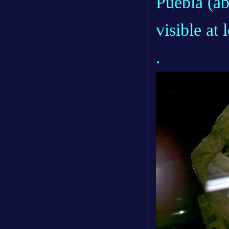
Puebla (ab
visible at 
.