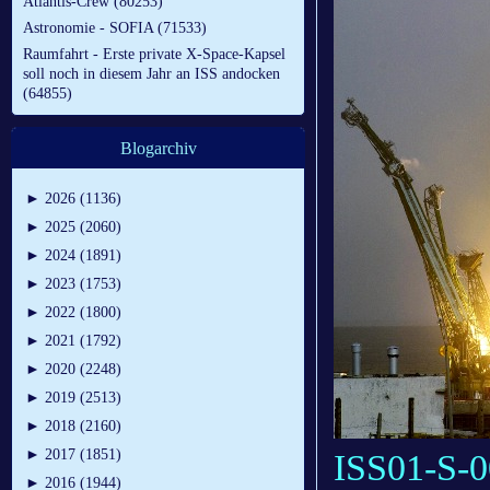
Atlantis-Crew (80253)
Astronomie - SOFIA (71533)
Raumfahrt - Erste private X-Space-Kapsel
soll noch in diesem Jahr an ISS andocken
(64855)
Blogarchiv
►
2026 (1136)
►
2025 (2060)
►
2024 (1891)
►
2023 (1753)
►
2022 (1800)
►
2021 (1792)
►
2020 (2248)
►
2019 (2513)
►
2018 (2160)
►
2017 (1851)
ISS01-S-0
►
2016 (1944)