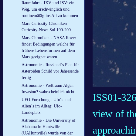
Raumfahrt - IXV und ISV: ein
Weg, um erschwinglich und
routinemäßig ins All zu kommen.
Mars-Curiosity-Chroniken -
Curiosity-News Sol 199-200
Mars-Chroniken - NASA Rover
findet Bedingungen welche für
frühere Lebensformen auf dem
Mars geeignet waren
Astronomie - Russland´s Plan für
Asteroiden Schild vor Jahresende
fertig
Astronomie - Weltraum Algen
Invasion? wahrscheinlich nicht.
ISS01-326
UFO-Forschung - Ufo´s und
Alien´s im Alltag: Ufo-
view of t
Landeplatz
Astronomie - Die University of
approachin
Alabama in Huntsville
(UAHuntville) wurde von der