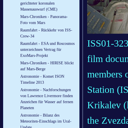
gerichteter koronalen
Massenauswurf (CME)
Mars-Chroniken - Panorama-
Foto vom Mars
Raumfahrt - Rückkehr von ISS-
Crew-34
ISS01-323
Raumfahrt - ESA und Roscosmos
unterzeichnen Vertrag für
film docu
ExoMars-Projekt
Mars-Chroniken - HIRISE blickt
auf Mars-Berge
members o
Astronomie - Komet ISON
Timeline 2013
Station (
Astronomie - Nachforschungen
von Lawrence Livermore finden
Krikalev (
Anzeichen für Wasser auf fernen
Planeten
Astronomie - Bilanz des
the Zvezda
Meteoriten-Einschlags im Ural-
Update