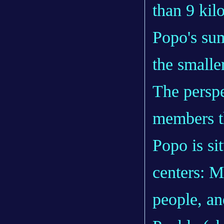
than 9 kil
Popo's sum
the small
The perspe
members th
Popo is si
centers: M
people, an