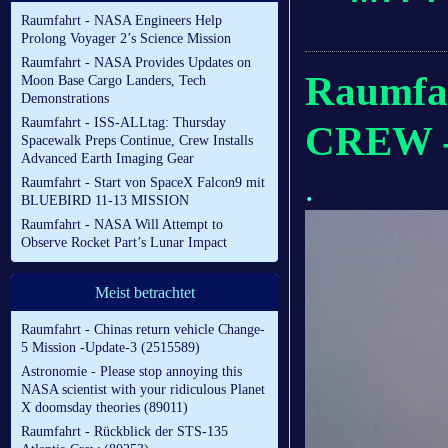
Raumfahrt - NASA Engineers Help
Prolong Voyager 2’s Science Mission
Raumfahrt - NASA Provides Updates on
Raumfah
Moon Base Cargo Landers, Tech
Demonstrations
Raumfahrt - ISS-ALLtag: Thursday
CREW - 
Spacewalk Preps Continue, Crew Installs
Advanced Earth Imaging Gear
.
Raumfahrt - Start von SpaceX Falcon9 mit
BLUEBIRD 11-13 MISSION
Raumfahrt - NASA Will Attempt to
Observe Rocket Part’s Lunar Impact
Meist betrachtet
Raumfahrt - Chinas return vehicle Change-
5 Mission -Update-3 (2515589)
Astronomie - Please stop annoying this
NASA scientist with your ridiculous Planet
X doomsday theories (89011)
Raumfahrt - Rückblick der STS-135