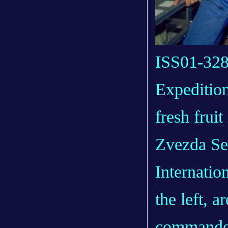
ISS01-328
Expeditio
fresh frui
Zvezda Ser
Internatio
the left, 
commander