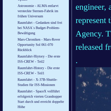
engineer,
Astronomie - ALMA entlarvt
versteckte Sternen-Fabrik im
frühen Universum
represent 
Raumfahrt - Gedanken sind frei
bei NASA´s Budget-Problem-
Agency. Th
Bewältigung
Mars-Chroniken - Mars-Rover
released f
Opportunity Sol 061-070
Rückblick
Raumfahrt-Hiytory - Die erste
.
ISS-CREW - Teil2
Raumfahrt-History - Die erste
ISS-CREW - Teil1
Raumfahrt - X-37B-Shuttle-
Studien für ISS-Missionen
Raumfahrt - SpaceX vollführt
erfolgreich vierten Grasshopper
Start durch und erreicht doppelte
Höhe