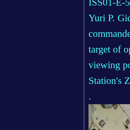
ISS01-E-5
Yuri P. G
commander,
target of 
viewing po
Station's 
.