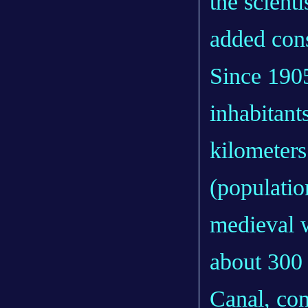
the scient
added cons
Since 1905
inhabitant
kilometers
(populatio
medieval w
about 300
Canal, con