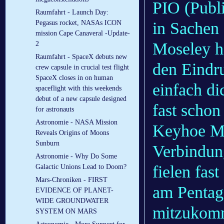
PIO (Publi
Raumfahrt - Launch Day:
in Sachen
Pegasus rocket, NASAs ICON
mission Cape Canaveral -Update-
Moseley h
2
Raumfahrt - SpaceX debuts new
den Eindr
crew capsule in crucial test flight
SpaceX closes in on human
einfach d
spaceflight with this weekends
debut of a new capsule designed
fast schon
for astronauts
Astronomie - NASA Mission
Keyhoe Mat
Reveals Origins of Moons
Sunburn
Verbindun
Astronomie - Why Do Some
fielen fas
Galactic Unions Lead to Doom?
Mars-Chroniken - FIRST
am Pentag
EVIDENCE OF PLANET-
WIDE GROUNDWATER
mitzukomm
SYSTEM ON MARS