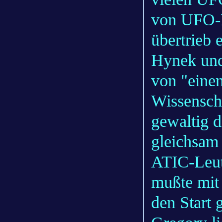
von UFO-B
übertrieb 
Hynek und
von "eine
Wissenscha
gewaltig 
gleichsam 
ATIC-Leut
mußte mit
den Start 