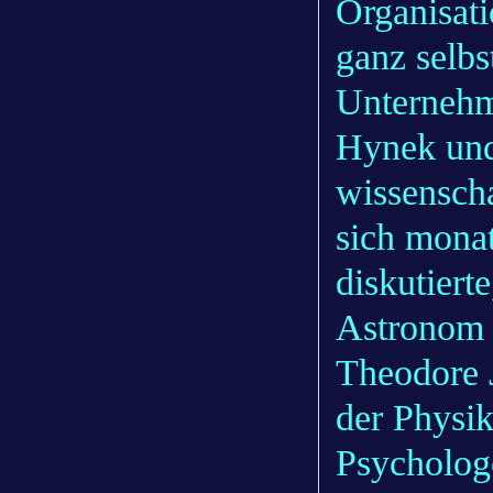
Organisati
ganz selbs
Unternehm
Hynek und 
wissensch
sich monat
diskutiert
Astronom 
Theodore J
der Physi
Psycholog