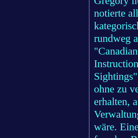
Gregory li
notierte a
kategorisc
rundweg al
"Canadian
Instructio
Sightings"
ohne zu v
erhalten, 
Verwaltun
wäre. Eine