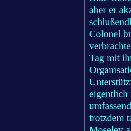
aber er ak
schlußendl
Colonel b
verbrachte
Tag mit i
Organisati
Unterstütz
eigentlic
umfassend
trotzdem t
Moseley a