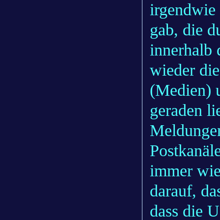
irgendwie 
gab, die d
innerhalb
wieder di
(Medien) 
geraden li
Meldunge
Postkanäl
immer wied
darauf, d
dass die 