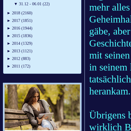
mehr alles
▼
31.12 - 06.01 (22)
►
2018 (2160)
Geheimhalt
►
2017 (1851)
gäbe, aber
►
2016 (1944)
►
2015 (1836)
Geschichte
►
2014 (1329)
►
2013 (1121)
mit seinen
►
2012 (883)
in seinem
►
2011 (172)
tatsächlic
herankam.
Übrigens 
wirklich B