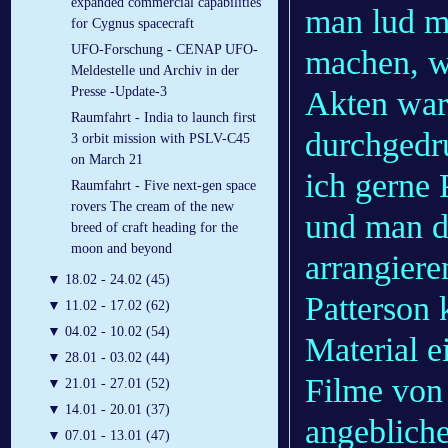
expanded commercial capabilities
man lud m
for Cygnus spacecraft
UFO-Forschung - CENAP UFO-
machen, we
Meldestelle und Archiv in der
Presse -Update-3
Akten war 
Raumfahrt - India to launch first
durchgedr
3 orbit mission with PSLV-C45
on March 21
ich gerne
Raumfahrt - Five next-gen space
rovers The cream of the new
und man da
breed of craft heading for the
moon and beyond
arrangier
▼
18.02 - 24.02 (45)
Patterson 
▼
11.02 - 17.02 (62)
▼
04.02 - 10.02 (54)
Material e
▼
28.01 - 03.02 (44)
Filme von
▼
21.01 - 27.01 (52)
▼
14.01 - 20.01 (37)
angebliche
▼
07.01 - 13.01 (47)