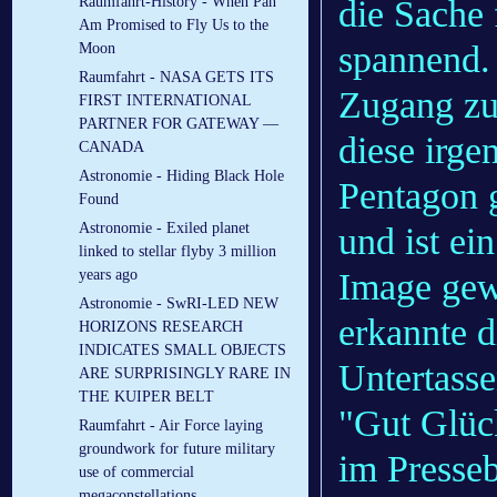
die Sache 
Raumfahrt-History - When Pan
Am Promised to Fly Us to the
spannend. 
Moon
Raumfahrt - NASA GETS ITS
Zugang zu
FIRST INTERNATIONAL
PARTNER FOR GATEWAY —
diese irge
CANADA
Astronomie - Hiding Black Hole
Pentagon g
Found
Astronomie - Exiled planet
und ist ei
linked to stellar flyby 3 million
Image gew
years ago
Astronomie - SwRI-LED NEW
erkannte d
HORIZONS RESEARCH
INDICATES SMALL OBJECTS
Untertasse
ARE SURPRISINGLY RARE IN
THE KUIPER BELT
"Gut Glüc
Raumfahrt - Air Force laying
groundwork for future military
im Presse
use of commercial
megaconstellations