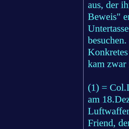
aus, der i
Beweis" e
Untertass
besuchen.
Konkretes 
kam zwar r
(1) = Col
am 18.Dez
Luftwaff
Friend, de