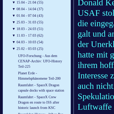
Donald Key
▼
15.04 - 21.04 (55)
▼
08.04 - 14.04 (37)
USAF stolp
▼
01.04 - 07.04 (43)
die eingeg
▼
25.03 - 31.03 (55)
▼
18.03 - 24.03 (51)
galt und a
▼
11.03 - 17.03 (62)
der Unerkl
▼
04.03 - 10.03 (54)
▼
25.02 - 03.03 (25)
hatte mit 
UFO-Forschung - Aus dem
CENAP-Archiv: UFO-History
ihrem hoff
Teil-225
Interesse 
Planet Erde -
Himmelsphänomene Teil-200
auch nicht
Raumfahrt - SpaceX Dragon
capsule docks with space station
Spekulatio
Raumfahrt - SpaceX Crew
Dragon en route to ISS after
Luftwaffe
historic launch from KSC