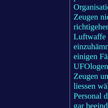
Organisati
Zeugen nic
richtigeh
Luftwaffe 
einzuhämme
einigen Fä
UFOlogen 
Zeugen un
liessen w
Personal d
gar beein