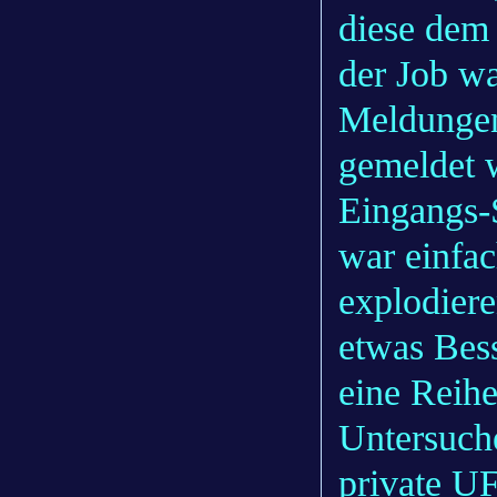
diese dem 
der Job wa
Meldungen
gemeldet w
Eingangs-
war einfac
explodiere
etwas Bes
eine Reih
Untersuche
private U