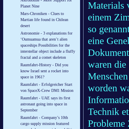
Astronomie - More Support for
Materials 
Planet Nine
Mars-Chroniken - Clues to
einem Zim
Martian life found in Chilean
so genann
desert
Astronomie - 3 explanations for
eine Gene
‘Oumuamua that aren’t alien
spaceships Possibilities for the
Dokumente
interstellar object include a fluffy
fractal and a comet skeleton
waren die
Raumfahrt-History - Did you
know Israel sent a rocket into
Menschen 
space in 1961?
Raumfahrt - Erfolgreicher Start
worden war
von SpaceX-Crew DM1 Mission
Informatio
Raumfahrt - UAE says its first
astronaut going into space in
Technik et
September
Raumfahrt - Company’s 10th
Probleme 
cargo supply mission featured