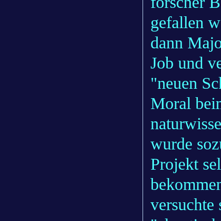
forscher B
gefallen 
dann Majo
Job und v
"neuen Sc
Moral bei
naturwisse
wurde soz
Projekt se
bekommen,
versuchte 