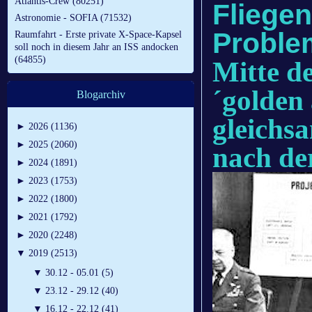
Atlantis-Crew (80251)
Fliege
Astronomie - SOFIA (71532)
Proble
Raumfahrt - Erste private X-Space-Kapsel
soll noch in diesem Jahr an ISS andocken
(64855)
Mitte de
´golden
Blogarchiv
gleichs
►
2026 (1136)
►
2025 (2060)
nach de
►
2024 (1891)
►
2023 (1753)
►
2022 (1800)
►
2021 (1792)
►
2020 (2248)
▼
2019 (2513)
▼
30.12 - 05.01 (5)
▼
23.12 - 29.12 (40)
▼
16.12 - 22.12 (41)