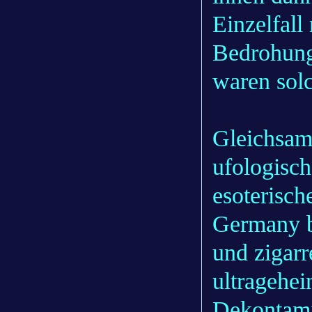
Einzelfall
Bedrohung 
waren solc
Gleichsam 
ufologisch
esoterisc
Germany be
und zigarr
ultragehe
Dekontami