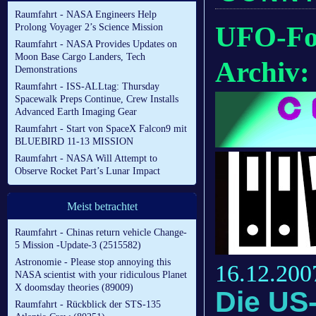
Raumfahrt - NASA Engineers Help
UFO-Fo
Prolong Voyager 2’s Science Mission
Raumfahrt - NASA Provides Updates on
Moon Base Cargo Landers, Tech
Archiv:
Demonstrations
Raumfahrt - ISS-ALLtag: Thursday
Spacewalk Preps Continue, Crew Installs
Advanced Earth Imaging Gear
Raumfahrt - Start von SpaceX Falcon9 mit
BLUEBIRD 11-13 MISSION
Raumfahrt - NASA Will Attempt to
Observe Rocket Part’s Lunar Impact
Meist betrachtet
Raumfahrt - Chinas return vehicle Change-
5 Mission -Update-3 (2515582)
Astronomie - Please stop annoying this
16.12.200
NASA scientist with your ridiculous Planet
X doomsday theories (89009)
Die US-
Raumfahrt - Rückblick der STS-135