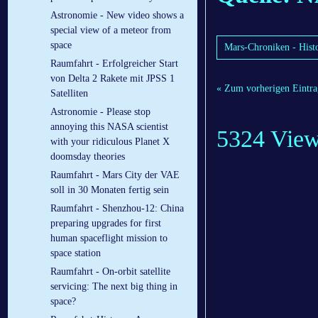
Astronomie - New video shows a
special view of a meteor from
space
Mars-Chroniken - Hist
Raumfahrt - Erfolgreicher Start
von Delta 2 Rakete mit JPSS 1
« Zum vorherigen Eintra
Satelliten
Astronomie - Please stop
annoying this NASA scientist
5324 Vie
with your ridiculous Planet X
doomsday theories
Raumfahrt - Mars City der VAE
soll in 30 Monaten fertig sein
Raumfahrt - Shenzhou-12: China
preparing upgrades for first
human spaceflight mission to
space station
Raumfahrt - On-orbit satellite
servicing: The next big thing in
space?