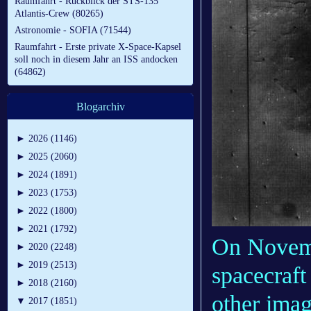
Raumfahrt - Rückblick der STS-135
Atlantis-Crew (80265)
Astronomie - SOFIA (71544)
Raumfahrt - Erste private X-Space-Kapsel
soll noch in diesem Jahr an ISS andocken
(64862)
Blogarchiv
►
2026 (1146)
►
2025 (2060)
►
2024 (1891)
►
2023 (1753)
►
2022 (1800)
►
2021 (1792)
On Novembe
►
2020 (2248)
►
2019 (2513)
spacecraft
►
2018 (2160)
other imag
▼
2017 (1851)