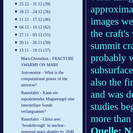
▼
25.12 - 31.12 (39)
approximat
▼
18.12 - 24.12 (56)
images we
▼
11.12 - 17.12 (46)
▼
04.12 - 10.12 (62)
the craft'
▼
27.11 - 03.12 (55)
summit cra
▼
20.11 - 26.11 (50)
▼
13.11 - 19.11 (37)
probably 
Mars-Chroniken - FRACTURE
SWARMS ON MARS
subsurfac
Astronomie - What is the
also the fi
computational power of the
universe?
and was de
Raumfahrt - Kann ein
supraleitendes Magnetsegel eine
studies b
interstellare Sonde
verlangsamen?
more than 
Raumfahrt - China sees
‘breakthrough’ in nuclear-
Quelle: 
powered space shuttles by 2040