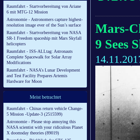
Raumfahrt - Startvorbereitung von Ariane
6 mit MTG-12 Mission
Astronomie - Astronomers capture highest-
Mars-Ch
resolution image ever of the Sun’s surface
Raumfahrt - Startvorbereitung von NASA
SR-1 Freedom spaceship mit Mars Skyfall
9 Sees 
helicopters
Raumfahrt - ISS-ALLtag: Astronauts
14.11.201
Complete Spacewalk for Solar Array
Modifications
Raumfahrt - NASA’s Lunar Development
and Test Facility Prepares Artemis
Hardware for Moon
Meist betrachtet
Raumfahrt - Chinas return vehicle Change-
5 Mission -Update-3 (2515599)
Astronomie - Please stop annoying this
NASA scientist with your ridiculous Planet
X doomsday theories (89019)