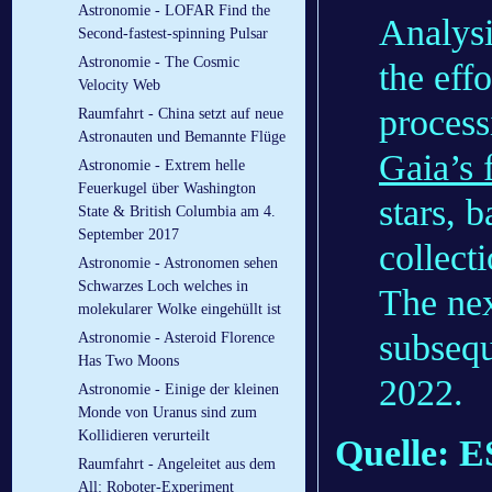
Astronomie - LOFAR Find the
Analysi
Second-fastest-spinning Pulsar
Astronomie - The Cosmic
the eff
Velocity Web
process
Raumfahrt - China setzt auf neue
Astronauten und Bemannte Flüge
Gaia’s 
Astronomie - Extrem helle
Feuerkugel über Washington
stars, 
State & British Columbia am 4.
September 2017
collect
Astronomie - Astronomen sehen
Schwarzes Loch welches in
The nex
molekularer Wolke eingehüllt ist
subsequ
Astronomie - Asteroid Florence
Has Two Moons
2022.
Astronomie - Einige der kleinen
Monde von Uranus sind zum
Kollidieren verurteilt
Quelle: 
Raumfahrt - Angeleitet aus dem
All: Roboter-Experiment