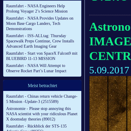
Raumfahrt - NASA Engineers Help
Prolong Voyager 2’s Science Mission
Raumfahrt - NASA Provides Updates on
Astron
Moon Base Cargo Landers, Tech
Demonstrations
Raumfahrt - ISS-ALLtag: Thursday
IMAGE
Spacewalk Preps Continue, Crew Installs
Advanced Earth Imaging Gear
CENTR
Raumfahrt - Start von SpaceX Falcon9 mit
BLUEBIRD 11-13 MISSION
Raumfahrt - NASA Will Attempt to
5.09.2017
Observe Rocket Part’s Lunar Impact
Meist betrachtet
Raumfahrt - Chinas return vehicle Change-
5 Mission -Update-3 (2515589)
Astronomie - Please stop annoying this
NASA scientist with your ridiculous Planet
X doomsday theories (89012)
Raumfahrt - Rückblick der STS-135