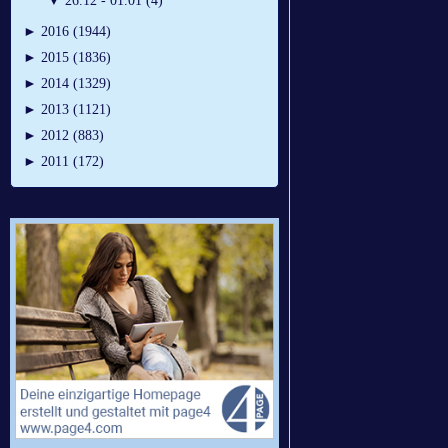
▼
26.12 - 01.01 (4)
►
2016 (1944)
►
2015 (1836)
►
2014 (1329)
►
2013 (1121)
►
2012 (883)
►
2011 (172)