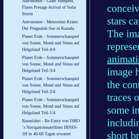
Astronomie - Giant Sunspots,
conceiv
Flares Presage Arrival of Solar
Storm
stars c
Astronomie - Meteoriten Krater:
Der Pingualuk-See in Kanada
The ima
Planet Erde - Sommerschauspiel
repres
von Sonne, Mond und Venus auf
Helgoland Teil-4/4
animat
Planet Erde - Sommerschauspiel
von Sonne, Mond und Venus auf
image h
Helgoland Teil-3/4
Planet Erde - Sommerschauspiel
the con
von Sonne, Mond und Venus auf
Helgoland Teil-2/4
traces 
Planet Erde - Sommerschauspiel
von Sonne, Mond und Venus auf
some im
Helgoland Teil-1/4
includi
Raumfahrt - Re-Entry von ISRO
´s Navigationssatelliten IRNSS-
short b
1H in 40-60 Tagen erwartet