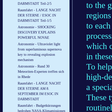
to the 
DARMSTADT Teil-2/5
Raumfahrt - LANGE NACHT
regions
DER STERNE / ESOC IN
DARMSTADT Teil-1/5
to each
Astronomie - SHOCKING
DISCOVERY EXPLAINS
process
POWERFUL NOVAE
which c
Astronomie - Ultraviolet light
from superluminous supernova
in thes
key to revealing explosion
mechanism
To help 
Astronomie - Rund 30
Meteoriten-Experten treffen sich
high-de
in Rhede
Raumfahrt - LANGE NACHT
a speci
DER STERNE AM 8.
SEPTEMBER IM ESOC IN
These t
DARMSTADT
routine
Raumfahrt - Budgetkürzungen
bedrohen NASA-Klimamissionen