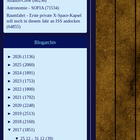
Atlantis-Crew (80256)
Astronomie - SOFIA (71534)
Raumfahrt - Erste private X-Space-Kapsel
soll noch in diesem Jahr an ISS andocken
(64855)
Blogarchiv
►
2026 (1136)
►
2025 (2060)
►
2024 (1891)
►
2023 (1753)
►
2022 (1800)
►
2021 (1792)
►
2020 (2248)
►
2019 (2513)
►
2018 (2160)
▼
2017 (1851)
▼
25.12 - 31.12 (39)