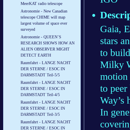
MeerKAT radio telescope
Astronomie - New Canadian
Descri
telescope CHIME will map
largest volume of space ever
Gaia, E
surveyed
Astronomie - QUEEN’S
stars a
RESEARCH SHOWS HOW AN
ALIEN OBSERVER MIGHT
to buil
DETECT EARTH
Milky W
Raumfahrt - LANGE NACHT
DER STERNE / ESOC IN
motion 
DARMSTADT Teil-5/5
Raumfahrt - LANGE NACHT
to peer
DER STERNE / ESOC IN
DARMSTADT Teil-4/5
Way’s hi
Raumfahrt - LANGE NACHT
DER STERNE / ESOC IN
In gener
DARMSTADT Teil-3/5
coverin
Raumfahrt - LANGE NACHT
DER STERNE / ESOC IN