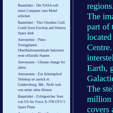
regions
Raumfahrt - Die NASA will
einen Computer zum Mond
The ima
schicken
Raumfahrt - This Ultrathin Craft
part of
Could Soon Envelop and Destroy
Space Junk
located
Astronomie - Pluto:
Centre.
Zwergplanets
Oberflächenmerkmale bekommt
interste
erste offizielle Namen
Astronomie - Climate change for
Earth, 
aliens
Astronomie - Ein Arbeitspferd
Galacti
Teleskop ist zurück in
Gaithersburg, Md., Nicht weit
The ste
von seiner alten Heimat
million
Raumfahrt - Erfolgreicher Start
von US Air Force X-37B OTV-5
covers 
Space Plane