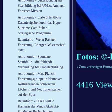
Astronomie - Untersuchung der
Sternbildung bei UMass Amherst
Forscher Mission
Astronomie - Erste öffentliche
Datenfreigabe durch das Hyper
Suprime-Cam Subaru
Strategische Programm
Raumfahrt - Wenn Raketen
Forschung, Röntgen-Wissenschaft
trifft
Fotos: ©-
Astronomie - Spontane
Staubfalle - die fehlende
« Zum vorherigen Eintra
Verbindung bei Planetenbildung
Astronomie - Max-Planck-
Forschungsgruppe in Hannover
4416 Vie
Kollidierenden Schwarzen
Löchern und Neutronensternen
auf der Spur
Raumfahrt - JAXA will 2
Kameras der Venus Akatsuki-
Sonde bei Beobachtungen