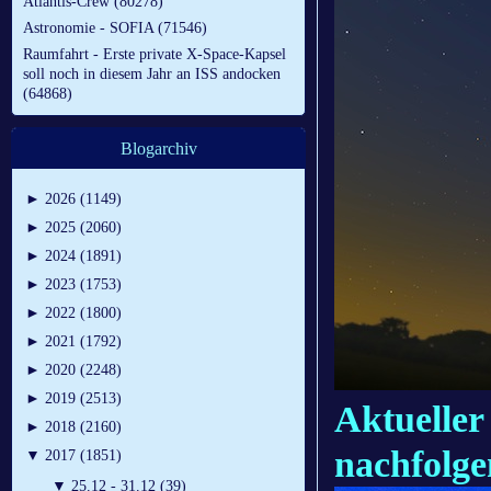
Atlantis-Crew (80278)
Astronomie - SOFIA (71546)
Raumfahrt - Erste private X-Space-Kapsel
soll noch in diesem Jahr an ISS andocken
(64868)
Blogarchiv
►
2026 (1149)
►
2025 (2060)
►
2024 (1891)
►
2023 (1753)
►
2022 (1800)
►
2021 (1792)
►
2020 (2248)
►
2019 (2513)
Aktueller
►
2018 (2160)
nachfolg
▼
2017 (1851)
▼
25.12 - 31.12 (39)