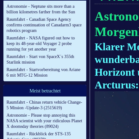
Astronomie - Neptune sits more than a
Astrono
billion kilometres farther from the Sun
Raumfahrt - Canadian Space Agency
confirms continuation of Canadarm3 space
Morgen
robotics program
Raumfahrt - NASA figured out how to
Klarer M
keep its 48-year-old Voyager 2 probe
running for yet another year
wunderbar
Raumfahrt - Start von SpaceX´s 355th
Starlink mission
Horizont 
Raumfahrt - Startvorbereitung von Ariane
6 mit MTG-12 Mission
Arcturus:
Meist betrachtet
Raumfahrt - Chinas return vehicle Change-
5 Mission -Update-3 (2515619)
Astronomie - Please stop annoying this
NASA scientist with your ridiculous Planet
X doomsday theories (89024)
Raumfahrt - Rückblick der STS-135