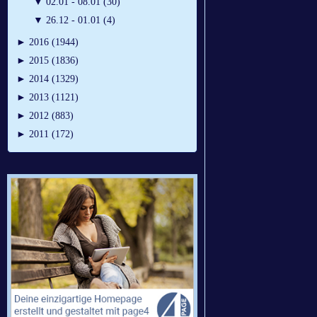
▼
02.01 - 08.01 (30)
▼
26.12 - 01.01 (4)
►
2016 (1944)
►
2015 (1836)
►
2014 (1329)
►
2013 (1121)
►
2012 (883)
►
2011 (172)