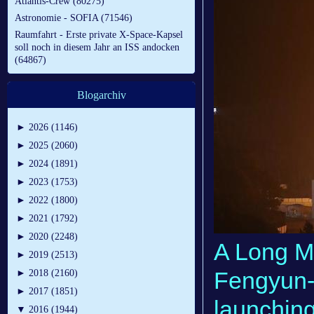
Atlantis-Crew (80275)
Astronomie - SOFIA (71546)
Raumfahrt - Erste private X-Space-Kapsel
soll noch in diesem Jahr an ISS andocken
(64867)
Blogarchiv
►
2026 (1146)
►
2025 (2060)
►
2024 (1891)
►
2023 (1753)
►
2022 (1800)
►
2021 (1792)
►
2020 (2248)
A Long Ma
►
2019 (2513)
Fengyun-4
►
2018 (2160)
►
2017 (1851)
launching
▼
2016 (1944)