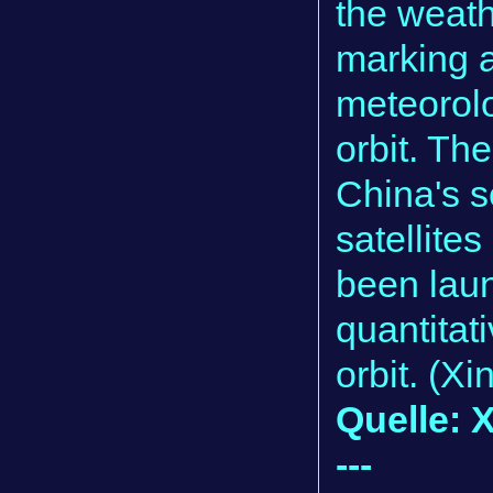
the weath
marking 
meteorolo
orbit. The
China's 
satellites
been laun
quantitat
orbit. (X
Quelle: 
---