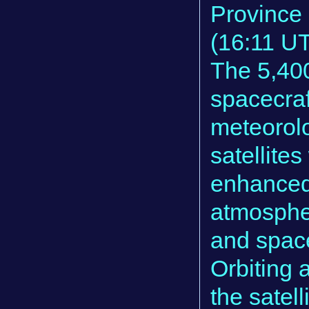
Province 
(16:11 U
The 5,400
spacecraf
meteorolo
satellites
enhanced 
atmosphe
and spac
Orbiting 
the satell