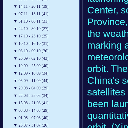
▼
14.11 - 20.11 (39)
Center, 
▼
07.11 - 13.11 (41)
Province,
▼
31.10 - 06.11 (31)
▼
24.10 - 30.10 (27)
the weath
▼
17.10 - 23.10 (25)
marking 
▼
10.10 - 16.10 (31)
▼
03.10 - 09.10 (26)
meteorolo
▼
26.09 - 02.10 (43)
orbit. The
▼
19.09 - 25.09 (40)
▼
12.09 - 18.09 (34)
China's 
▼
05.09 - 11.09 (44)
▼
29.08 - 04.09 (29)
satellites
▼
22.08 - 28.08 (34)
been laun
▼
15.08 - 21.08 (41)
▼
08.08 - 14.08 (29)
quantitat
▼
01.08 - 07.08 (40)
orbit. (X
▼
25.07 - 31.07 (26)