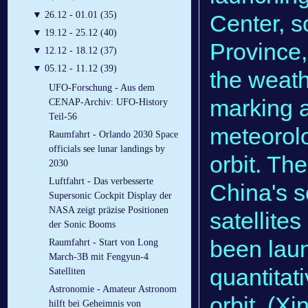
▼
26.12 - 01.01 (35)
Center, 
▼
19.12 - 25.12 (40)
Province,
▼
12.12 - 18.12 (37)
▼
05.12 - 11.12 (39)
the weath
UFO-Forschung - Aus dem
marking 
CENAP-Archiv: UFO-History
Teil-56
meteorolo
Raumfahrt - Orlando 2030 Space
officials see lunar landings by
orbit. The
2030
Luftfahrt - Das verbesserte
China's 
Supersonic Cockpit Display der
NASA zeigt präzise Positionen
satellites
der Sonic Booms
been laun
Raumfahrt - Start von Long
March-3B mit Fengyun-4
quantitat
Satelliten
Astronomie - Amateur Astronom
orbit. (X
hilft bei Geheimnis von