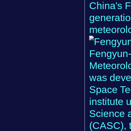
China's F
generatio
meteorolog
Fengyun-4
Meteorolo
was deve
Space Te
institute
Science 
(CASC), 