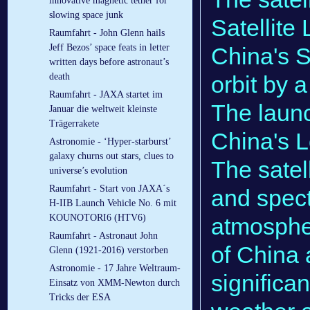
innovative magnetic tether for
slowing space junk
Satellite
Raumfahrt - John Glenn hails
Jeff Bezos’ space feats in letter
China's S
written days before astronaut’s
orbit by 
death
Raumfahrt - JAXA startet im
The laun
Januar die weltweit kleinste
Trägerrakete
China's L
Astronomie - ‘Hyper-starburst’
galaxy churns out stars, clues to
The satell
universe’s evolution
Raumfahrt - Start von JAXA´s
and spect
H-IIB Launch Vehicle No. 6 mit
KOUNOTORI6 (HTV6)
atmosphe
Raumfahrt - Astronaut John
of China 
Glenn (1921-2016) verstorben
Astronomie - 17 Jahre Weltraum-
significan
Einsatz von XMM-Newton durch
Tricks der ESA