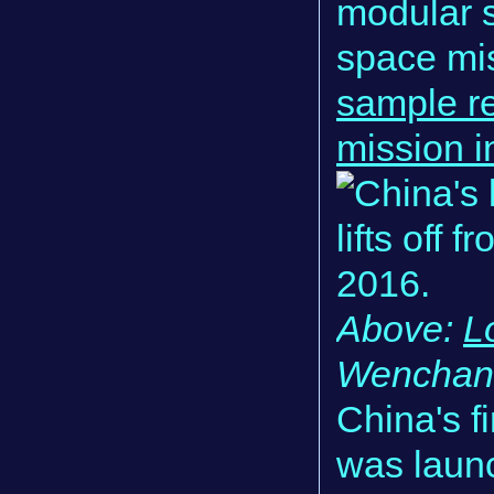
modular 
space mis
sample r
mission i
Above:
L
Wenchang
China's f
was laun