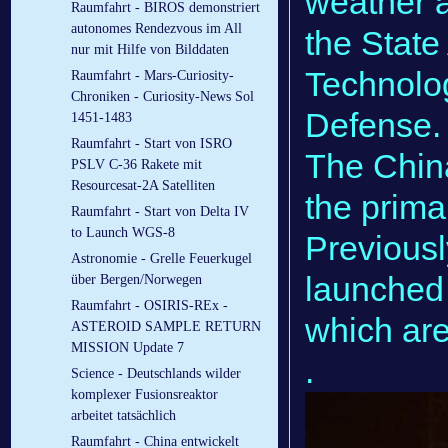
weather a
Raumfahrt - BIROS demonstriert
autonomes Rendezvous im All
the State
nur mit Hilfe von Bilddaten
Technolog
Raumfahrt - Mars-Curiosity-
Chroniken - Curiosity-News Sol
Defense.
1451-1483
Raumfahrt - Start von ISRO
The China
PSLV C-36 Rakete mit
Resourcesat-2A Satelliten
the primar
Raumfahrt - Start von Delta IV
to Launch WGS-8
Previousl
Astronomie - Grelle Feuerkugel
launched 
über Bergen/Norwegen
Raumfahrt - OSIRIS-REx -
which are s
ASTEROID SAMPLE RETURN
MISSION Update 7
.
Science - Deutschlands wilder
komplexer Fusionsreaktor
arbeitet tatsächlich
Raumfahrt - China entwickelt