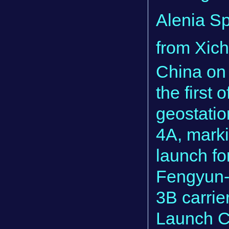
Alenia S
from Xic
China on
the first 
geostatio
4A, marki
launch fo
Fengyun-
3B carrie
Launch C