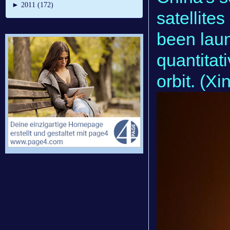
►
2011 (172)
satellites
been laun
quantitat
orbit. (X