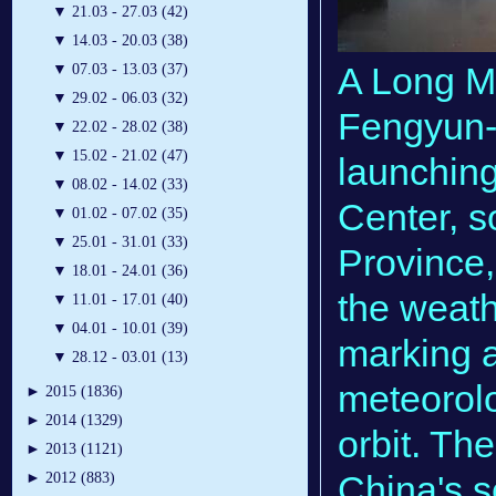
▼
21.03 - 27.03 (42)
▼
14.03 - 20.03 (38)
A Long Ma
▼
07.03 - 13.03 (37)
▼
29.02 - 06.03 (32)
Fengyun-4
▼
22.02 - 28.02 (38)
▼
15.02 - 21.02 (47)
launching
▼
08.02 - 14.02 (33)
Center, 
▼
01.02 - 07.02 (35)
▼
25.01 - 31.01 (33)
Province,
▼
18.01 - 24.01 (36)
the weath
▼
11.01 - 17.01 (40)
▼
04.01 - 10.01 (39)
marking 
▼
28.12 - 03.01 (13)
meteorolo
►
2015 (1836)
►
2014 (1329)
orbit. The
►
2013 (1121)
China's 
►
2012 (883)