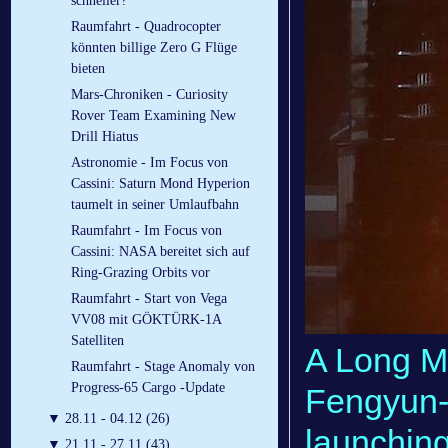
schneller?
Raumfahrt - Quadrocopter
könnten billige Zero G Flüge
bieten
Mars-Chroniken - Curiosity
Rover Team Examining New
Drill Hiatus
Astronomie - Im Focus von
Cassini: Saturn Mond Hyperion
taumelt in seiner Umlaufbahn
Raumfahrt - Im Focus von
Cassini: NASA bereitet sich auf
Ring-Grazing Orbits vor
Raumfahrt - Start von Vega
VV08 mit GÖKTÜRK-1A
Satelliten
A Long Ma
Raumfahrt - Stage Anomaly von
Progress-65 Cargo -Update
Fengyun-4
▼
28.11 - 04.12 (26)
launching
▼
21.11 - 27.11 (43)