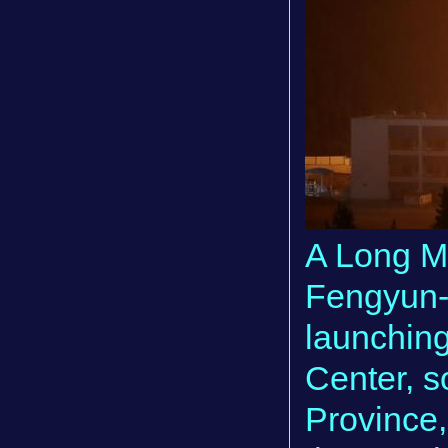
A Long Ma
Fengyun-4
launching
Center, 
Province,