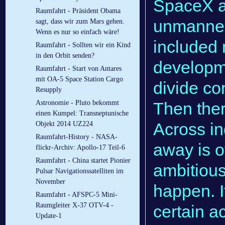
SpaceX an
Raumfahrt - Präsident Obama
unmanned 
sagt, dass wir zum Mars gehen.
Wenn es nur so einfach wäre!
included
Raumfahrt - Sollten wir ein Kind
in den Orbit senden?
developme
Raumfahrt - Start von Antares
mit OA-5 Space Station Cargo
divide co
Resupply
Then ther
Astronomie - Pluto bekommt
einen Kumpel: Transneptunische
Across in
Objekt 2014 UZ224
Raumfahrt-History - NASA-
away is o
flickr-Archiv: Apollo-17 Teil-6
Raumfahrt - China startet Pionier
ambitious
Pulsar Navigationssatelliten im
November
happen. I
Raumfahrt - AFSPC-5 Mini-
Raumgleiter X-37 OTV-4 -
certain a
Update-1