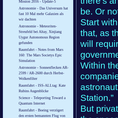
there’s a
Mission 2016 - Update-5
be. Or no
Astronomie - Das Universum hat
fast 10 Mal mehr Galaxien als
Start with
wir dachten
Astronomie - Meteoriten-
that, as t
Streufeld bei Altay, Xinjiang
Uygur Autonomous Region
will requ
gefunden
Raumfahrt - Notes from Mars
governme
160: The Mars Societys Epic
Simulation
Within th
Astronomie - Sonnenflecken AR-
companies
2599 / AR-2600 durch Herbst-
Wolkenfilter
astronaut
Raumfahrt - ISS-ALLtag: Kate
Rubins Augenblicke
Station.”
Science - Teleporting Toward a
Quantum Internet
But priv
Raumfahrt - Boeing verzögert
den ersten bemannten Flug von