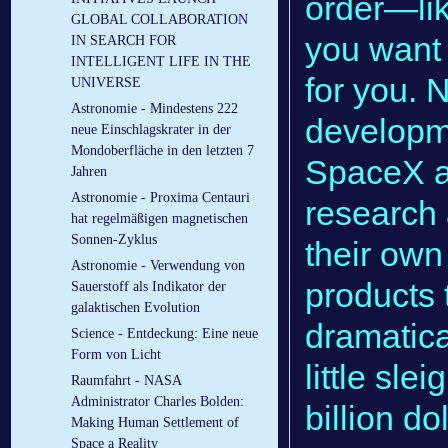
order—lik
GLOBAL COLLABORATION
you want a
IN SEARCH FOR
INTELLIGENT LIFE IN THE
for you. 
UNIVERSE
Astronomie - Mindestens 222
developme
neue Einschlagskrater in der
Mondoberfläche in den letzten 7
SpaceX a
Jahren
Astronomie - Proxima Centauri
research
hat regelmäßigen magnetischen
Sonnen-Zyklus
their own
Astronomie - Verwendung von
products 
Sauerstoff als Indikator der
galaktischen Evolution
dramatica
Science - Entdeckung: Eine neue
Form von Licht
little sle
Raumfahrt - NASA
Administrator Charles Bolden:
billion d
Making Human Settlement of
Space a Reality