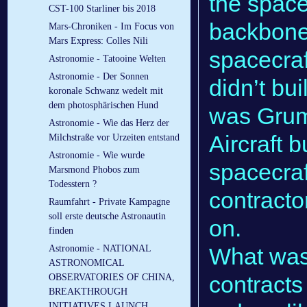
the spac
CST-100 Starliner bis 2018
backbone.
Mars-Chroniken - Im Focus von
Mars Express: Colles Nili
spacecraf
Astronomie - Tatooine Welten
Astronomie - Der Sonnen
didn’t bui
koronale Schwanz wedelt mit
dem photosphärischen Hund
was Grum
Astronomie - Wie das Herz der
Aircraft 
Milchstraße vor Urzeiten entstand
Astronomie - Wie wurde
spacecraf
Marsmond Phobos zum
Todesstern ?
contracto
Raumfahrt - Private Kampagne
soll erste deutsche Astronautin
on.
finden
What was 
Astronomie - NATIONAL
ASTRONOMICAL
contracts
OBSERVATORIES OF CHINA,
BREAKTHROUGH
INITIATIVES LAUNCH