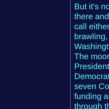
But it’s n
there and
call eithe
brawling, 
Washingto
The moon
President
Democrat
seven Co
funding a
through t