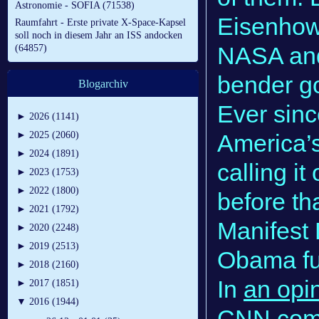
Astronomie - SOFIA (71538)
Eisenhowe
Raumfahrt - Erste private X-Space-Kapsel
soll noch in diesem Jahr an ISS andocken
NASA and 
(64857)
bender g
Blogarchiv
Ever sinc
►
2026 (1141)
America’s
►
2025 (2060)
►
2024 (1891)
calling it
►
2023 (1753)
►
2022 (1800)
before th
►
2021 (1792)
Manifest 
►
2020 (2248)
►
2019 (2513)
Obama ful
►
2018 (2160)
In
an opi
►
2017 (1851)
▼
2016 (1944)
CNN.com,