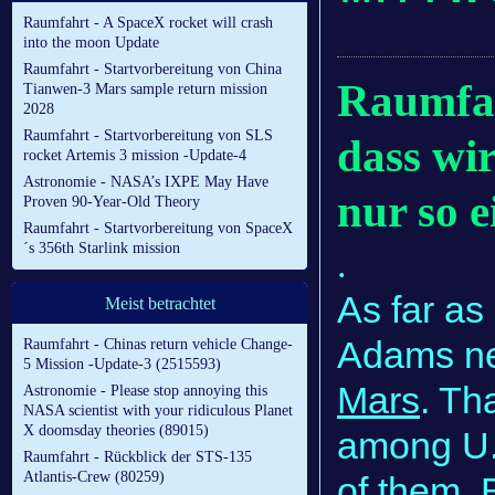
Raumfahrt - A SpaceX rocket will crash
into the moon Update
Raumfahrt - Startvorbereitung von China
Raumfah
Tianwen-3 Mars sample return mission
2028
Raumfahrt - Startvorbereitung von SLS
dass wi
rocket Artemis 3 mission -Update-4
Astronomie - NASA’s IXPE May Have
nur so 
Proven 90-Year-Old Theory
Raumfahrt - Startvorbereitung von SpaceX
´s 356th Starlink mission
.
As far as
Meist betrachtet
Adams ne
Raumfahrt - Chinas return vehicle Change-
5 Mission -Update-3 (2515593)
Mars
. Th
Astronomie - Please stop annoying this
NASA scientist with your ridiculous Planet
X doomsday theories (89015)
among U.S
Raumfahrt - Rückblick der STS-135
Atlantis-Crew (80259)
of them. 