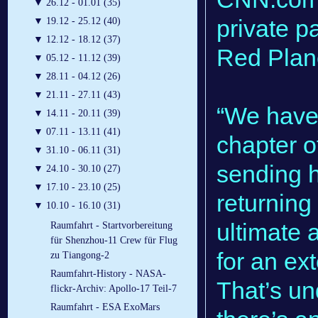
▼
26.12 - 01.01 (35)
private p
▼
19.12 - 25.12 (40)
▼
12.12 - 18.12 (37)
Red Plane
▼
05.12 - 11.12 (39)
▼
28.11 - 04.12 (26)
▼
21.11 - 27.11 (43)
“
We have s
▼
14.11 - 20.11 (39)
▼
07.11 - 13.11 (41)
chapter o
▼
31.10 - 06.11 (31)
sending 
▼
24.10 - 30.10 (27)
▼
17.10 - 23.10 (25)
returning
▼
10.10 - 16.10 (31)
ultimate 
Raumfahrt - Startvorbereitung
für Shenzhou-11 Crew für Flug
for an ex
zu Tiangong-2
Raumfahrt-History - NASA-
That’s un
flickr-Archiv: Apollo-17 Teil-7
Raumfahrt - ESA ExoMars