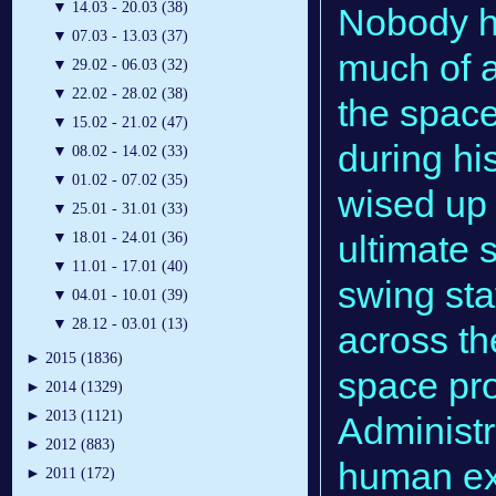
▼
14.03 - 20.03 (38)
Nobody h
▼
07.03 - 13.03 (37)
much of a
▼
29.02 - 06.03 (32)
▼
22.02 - 28.02 (38)
the spac
▼
15.02 - 21.02 (47)
during his
▼
08.02 - 14.02 (33)
▼
01.02 - 07.02 (35)
wised up 
▼
25.01 - 31.01 (33)
ultimate s
▼
18.01 - 24.01 (36)
▼
11.01 - 17.01 (40)
swing stat
▼
04.01 - 10.01 (39)
▼
28.12 - 03.01 (13)
across th
►
2015 (1836)
space pr
►
2014 (1329)
►
2013 (1121)
Administra
►
2012 (883)
human exp
►
2011 (172)