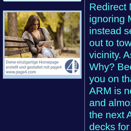
Redirect 
ignoring 
instead 
out to tow
vicinity. 
Why? Bec
you on th
ARM is no
and almos
the next 
decks for