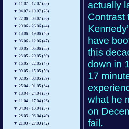
actually l
▼
11.07 - 17.07 (35)
▼
04.07 - 10.07 (28)
Contrast 
▼
27.06 - 03.07 (30)
Kennedy’s
▼
20.06 - 26.06 (44)
▼
13.06 - 19.06 (46)
have boot
▼
06.06 - 12.06 (47)
▼
30.05 - 05.06 (53)
this deca
▼
23.05 - 29.05 (39)
down in 1
▼
16.05 - 22.05 (47)
▼
09.05 - 15.05 (50)
17 minute
▼
02.05 - 08.05 (39)
experienc
▼
25.04 - 01.05 (34)
▼
18.04 - 24.04 (37)
what he m
▼
11.04 - 17.04 (26)
on Decemb
▼
04.04 - 10.04 (37)
▼
28.03 - 03.04 (49)
fail.
▼
21.03 - 27.03 (42)