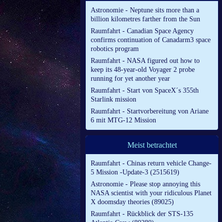
Astronomie - Neptune sits more than a
billion kilometres farther from the Sun
Raumfahrt - Canadian Space Agency
confirms continuation of Canadarm3 space
robotics program
Raumfahrt - NASA figured out how to
keep its 48-year-old Voyager 2 probe
running for yet another year
Raumfahrt - Start von SpaceX´s 355th
Starlink mission
Raumfahrt - Startvorbereitung von Ariane
6 mit MTG-12 Mission
Meist betrachtet
Raumfahrt - Chinas return vehicle Change-
5 Mission -Update-3 (2515619)
Astronomie - Please stop annoying this
NASA scientist with your ridiculous Planet
X doomsday theories (89025)
Raumfahrt - Rückblick der STS-135