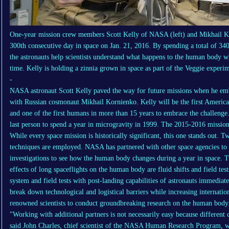
One-year mission crew members Scott Kelly of NASA (left) and Mikhail Ko
300th consecutive day in space on Jan. 21, 2016. By spending a total of 340
the astronauts help scientists understand what happens to the human body w
time. Kelly is holding a zinnia grown in space as part of the Veggie experim
-
NASA astronaut Scott Kelly paved the way for future missions when he emb
with Russian cosmonaut Mikhail Kornienko. Kelly will be the first America
and one of the first humans in more than 15 years to embrace the challeng
last person to spend a year in microgravity in 1999. The 2015-2016 mission
While every space mission is historically significant, this one stands out. 
techniques are employed. NASA has partnered with other space agencies t
investigations to see how the human body changes during a year in space. T
effects of long spaceflights on the human body are fluid shifts and field test
system and field tests with post-landing capabilities of astronauts immediate
break down technological and logistical barriers while increasing internatio
renowned scientists to conduct groundbreaking research on the human body
"Working with additional partners is not necessarily easy because different 
said John Charles, chief scientist of the NASA Human Research Program, w