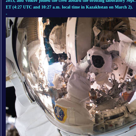
2015, and Volkov joined the crew aboard the orbiting laboratory Sept.
ET (4:27 UTC and 10:27 a.m. local time in Kazakhstan on March 2).
-