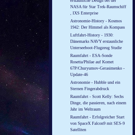
erstaunliche Design bei der
NASA für Star Trek-Raumschiff
, IXS Enterprise
Astronomie-History - Kosmos
1942: Der Himmel als Kompass
Luftfahrt-History - 1930:
Dänemarks NAVY erstaunliche
Unterseeboot-Flugzeug Studie
Raumfahrt - ESA-Sonde
Rosetta/Philae auf Komet
67P/Churyumov-Gerasimenko -
Update-46
Astronomie - Hubble und ein
Sternen Fingerabdruck
Raumfahrt - Scott Kelly: Sechs
Dinge, die passieren, nach einem
Jahr im Weltraum
Raumfahrt - Erfolgreicher Start
von SpaceX Falcon9 mit SES-9
Satelliten