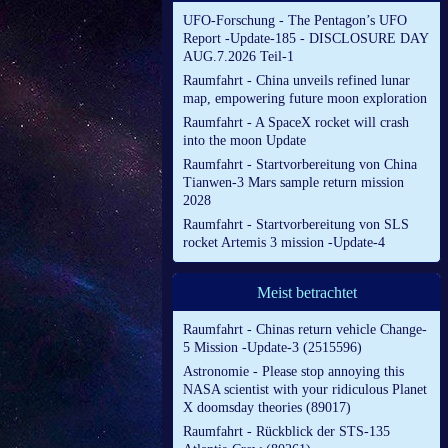
UFO-Forschung - The Pentagon’s UFO
Report -Update-185 - DISCLOSURE DAY
AUG.7.2026 Teil-1
Raumfahrt - China unveils refined lunar
map, empowering future moon exploration
Raumfahrt - A SpaceX rocket will crash
into the moon Update
Raumfahrt - Startvorbereitung von China
Tianwen-3 Mars sample return mission
2028
Raumfahrt - Startvorbereitung von SLS
rocket Artemis 3 mission -Update-4
Meist betrachtet
Raumfahrt - Chinas return vehicle Change-
5 Mission -Update-3 (2515596)
Astronomie - Please stop annoying this
NASA scientist with your ridiculous Planet
X doomsday theories (89017)
Raumfahrt - Rückblick der STS-135