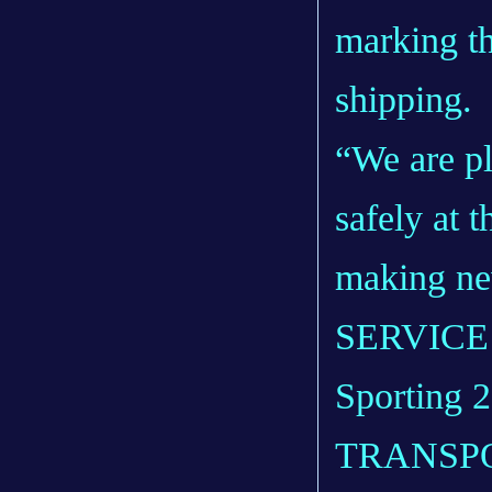
marking th
shipping.
“We are ple
safely at 
making new
SERVICE p
Sporting 
TRANSPOND