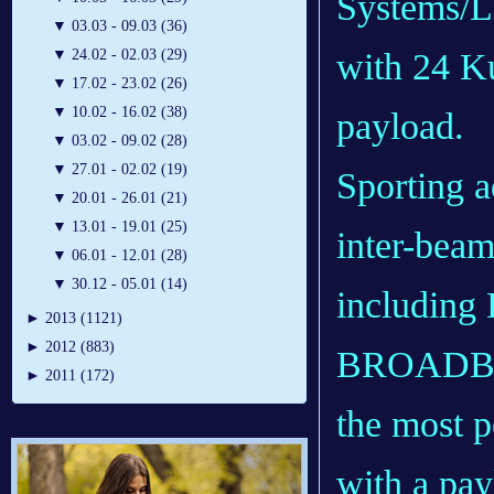
Systems/Lo
▼
03.03 - 09.03 (36)
with 24 K
▼
24.02 - 02.03 (29)
▼
17.02 - 23.02 (26)
▼
10.02 - 16.02 (38)
payload.
▼
03.02 - 09.02 (28)
▼
27.01 - 02.02 (19)
Sporting 
▼
20.01 - 26.01 (21)
▼
13.01 - 19.01 (25)
inter-beam
▼
06.01 - 12.01 (28)
▼
30.12 - 05.01 (14)
including 
►
2013 (1121)
►
2012 (883)
BROADBAN
►
2011 (172)
the most 
with a pay