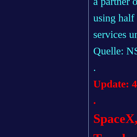
a partner 
using half 
services u
Quelle: N
.
Update: 4
.
SpaceX, 