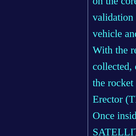
on the cor
validation
vehicle an
With the r
collected,
the rocket
Erector (T
Once insid
SATELLITE