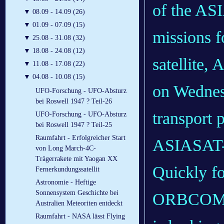
of the AS
▼
08.09 - 14.09 (26)
▼
01.09 - 07.09 (15)
missions f
▼
25.08 - 31.08 (32)
▼
18.08 - 24.08 (12)
satellite,
▼
11.08 - 17.08 (22)
▼
04.08 - 10.08 (15)
on Wednes
UFO-Forschung - UFO-Absturz
bei Roswell 1947 ? Teil-26
transport 
UFO-Forschung - UFO-Absturz
bei Roswell 1947 ? Teil-25
Raumfahrt - Erfolgreicher Start
ASIASAT-
von Long March-4C-
Trägerrakete mit Yaogan XX
Quickly fo
Fernerkundungssatellit
Astronomie - Heftige
Sonnensystem Geschichte bei
ORBCOMM 
Australien Meteoriten entdeckt
Raumfahrt - NASA lässt Flying