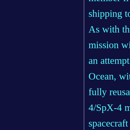
shipping t
As with t
mission wil
an attempt
Ocean, wit
fully reus
4/SpX-4 m
spacecraft