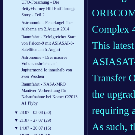
UFO-Forschung - Die
Betty+Barney Hill Entführungs-
ORBCOMM 
Story - Teil 2
Astronomie - Feuerkugel über
Complex 4
Alabama am 2.August 2014
Raumfahrt - Erfolgreicher Start
This lates
von Falcon-9 mit ASIASAT-8-
Satelliten am 5.August
Astronomie - Drei massive
ASIASAT-8 
Vulkanausbrüche auf
Jupitermond Io innerhalb von
Transfer 
zwei Wochen
Raumfahrt - NASA-MRO
Manöver-Vorbereitung für
the upgrad
Nahaufnahme bei Komet C/2013
A1 Flyby
requiring a
▼
28.07 - 03.08 (30)
▼
21.07 - 27.07 (29)
As such, t
▼
14.07 - 20.07 (16)