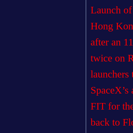
Launch of 
Hong Kong
after an 1
twice on R
launchers 
SpaceX’s a
FIT for th
back to Fl