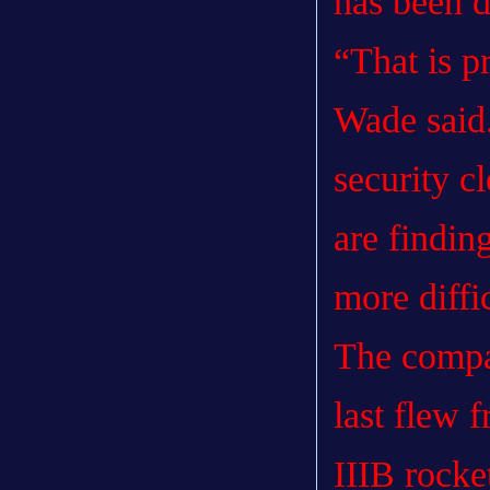
has been di
“That is 
Wade said.
security c
are finding
more diffi
The compa
last flew 
IIIB rocke