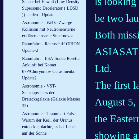
is looking
Saucer bei Hawaii (Low Density
Supersonic Decelerator ( LDSD
be two lau
)) landen - Update
Astronomie - Weiße Zwerge
Kollision mit Neutronensterne
Both miss
erklären einsame Supernovae......
Raumfahrt - Raumschiff ORION
ASIASAT
Update-2
Raumfahrt - ESA-Sonde Rosetta
Ltd.
Ankunft bei Komet
67P/Churyumov-Gerasimenko -
Update2
The first 
Astronomie - VST-
Schnappschuss der
August 5, 
Dreiecksgalaxie (Galaxie Messier
33)
Astronomie - Traumhaft Falsch:
the Easter
Warum der Kerl, der Uranus
entdeckte, dachte, es hat Leben
showing a
auf der Sonne