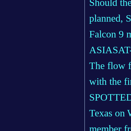
Should th
planned, S
Falcon 9 m
ASIASAT-6
The flow f
with the f
SPOTTED a
Texas on 
member fro