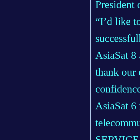
President 
“I’d like 
successful
AsiaSat 8 
thank our 
confidenc
AsiaSat 6 
telecomm
SERVICES 