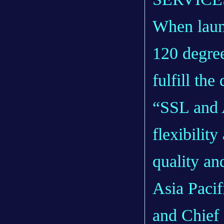
When launc
120 degree
fulfill the
“SSL and A
flexibilit
quality and
Asia Pacif
and Chief 