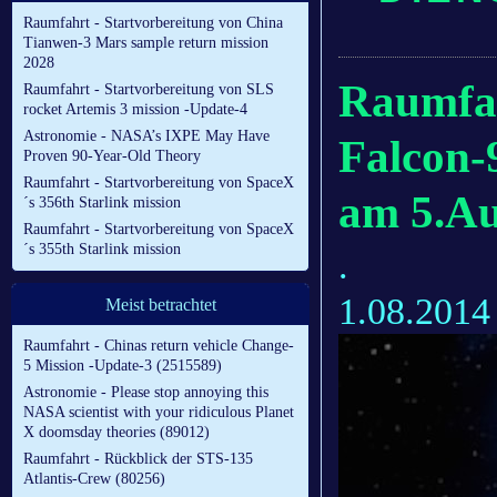
Raumfahrt - Startvorbereitung von China
Tianwen-3 Mars sample return mission
2028
Raumfah
Raumfahrt - Startvorbereitung von SLS
rocket Artemis 3 mission -Update-4
Astronomie - NASA’s IXPE May Have
Falcon-
Proven 90-Year-Old Theory
Raumfahrt - Startvorbereitung von SpaceX
am 5.Au
´s 356th Starlink mission
Raumfahrt - Startvorbereitung von SpaceX
´s 355th Starlink mission
.
1.08.2014
Meist betrachtet
Raumfahrt - Chinas return vehicle Change-
5 Mission -Update-3 (2515589)
Astronomie - Please stop annoying this
NASA scientist with your ridiculous Planet
X doomsday theories (89012)
Raumfahrt - Rückblick der STS-135
Atlantis-Crew (80256)