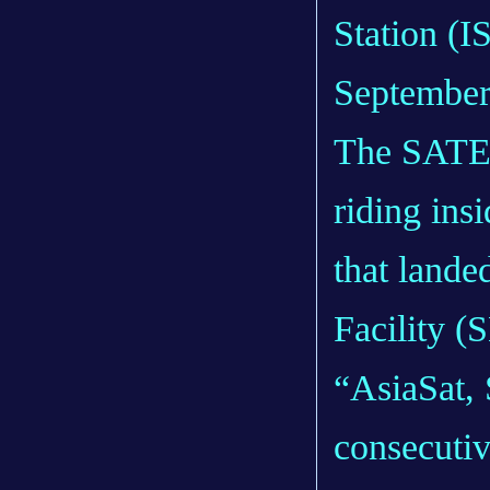
Station (I
September
The SATEL
riding ins
that lande
Facility (
“AsiaSat,
consecutiv