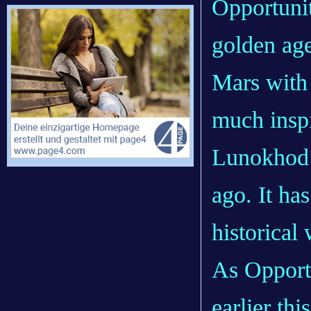
Opportunit
golden age
Mars with 
much inspi
Lunokhod 
ago. It has
historical
As Opportu
earlier th