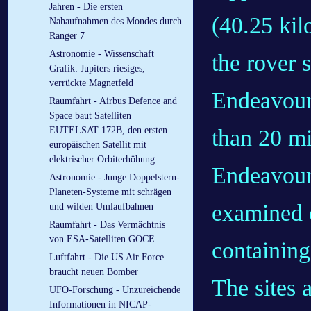
Jahren - Die ersten
(40.25 kil
Nahaufnahmen des Mondes durch
Ranger 7
Astronomie - Wissenschaft
the rover 
Grafik: Jupiters riesiges,
verrückte Magnetfeld
Endeavour
Raumfahrt - Airbus Defence and
Space baut Satelliten
than 20 mi
EUTELSAT 172B, den ersten
europäischen Satellit mit
elektrischer Orbiterhöhung
Endeavour 
Astronomie - Junge Doppelstern-
Planeten-Systeme mit schrägen
examined o
und wilden Umlaufbahnen
Raumfahrt - Das Vermächtnis
von ESA-Satelliten GOCE
containing
Luftfahrt - Die US Air Force
braucht neuen Bomber
The sites 
UFO-Forschung - Unzureichende
Informationen in NICAP-