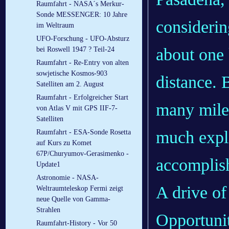
Raumfahrt - NASA´s Merkur-
Sonde MESSENGER: 10 Jahre
considerin
im Weltraum
UFO-Forschung - UFO-Absturz
about one 
bei Roswell 1947 ? Teil-24
Raumfahrt - Re-Entry von alten
sowjetische Kosmos-903
distance. 
Satelliten am 2. August
Raumfahrt - Erfolgreicher Start
many miles
von Atlas V mit GPS IIF-7-
Satelliten
much expl
Raumfahrt - ESA-Sonde Rosetta
auf Kurs zu Komet
67P/Churyumov-Gerasimenko -
accomplish
Update1
Astronomie - NASA-
A drive of
Weltraumteleskop Fermi zeigt
neue Quelle von Gamma-
Strahlen
Opportunit
Raumfahrt-History - Vor 50