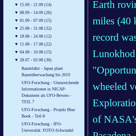
Earth rovi
▼
15.09 - 21.09 (14)
▼
08.09 - 14.09 (26)
miles (40 
▼
01.09 - 07.09 (15)
▼
25.08 - 31.08 (32)
record was
▼
18.08 - 24.08 (12)
▼
11.08 - 17.08 (22)
Lunokhod 
▼
04.08 - 10.08 (15)
▼
28.07 - 03.08 (30)
"Opportuni
Raumfahrt - Japan plant
Raumüberwachung bis 2019
UFO-Forschung - Unzureichende
wheeled ve
Informationen in NICAP-
Dokument als UFO-Beweis -
Explorati
TEIL 7
UFO-Forschung - Projekt Blue
of NASA's 
Book - Teil-8
UFO-Forschung - IFO-
Universität: FOTO-Schwindel
Pasadena, 