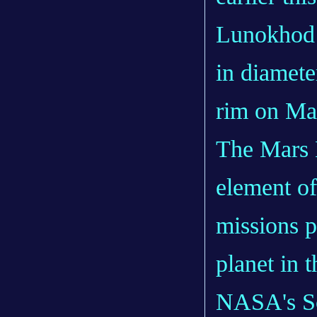
Lunokhod 2
in diamete
rim on Ma
The Mars E
element o
missions p
planet in 
NASA's Sc