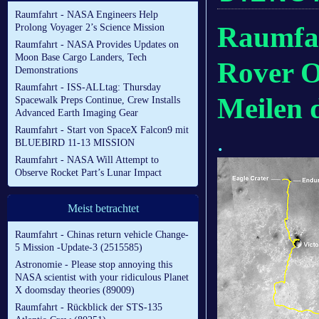
Raumfahrt - NASA Engineers Help
Raumfah
Prolong Voyager 2’s Science Mission
Raumfahrt - NASA Provides Updates on
Moon Base Cargo Landers, Tech
Rover O
Demonstrations
Raumfahrt - ISS-ALLtag: Thursday
Meilen 
Spacewalk Preps Continue, Crew Installs
Advanced Earth Imaging Gear
Raumfahrt - Start von SpaceX Falcon9 mit
.
BLUEBIRD 11-13 MISSION
Raumfahrt - NASA Will Attempt to
Observe Rocket Part’s Lunar Impact
Meist betrachtet
Raumfahrt - Chinas return vehicle Change-
5 Mission -Update-3 (2515585)
Astronomie - Please stop annoying this
NASA scientist with your ridiculous Planet
X doomsday theories (89009)
Raumfahrt - Rückblick der STS-135