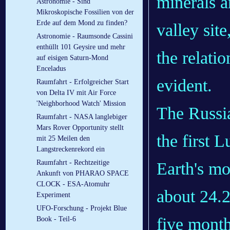
minerals a
Astronomie - Sind
Mikroskopische Fossilien von der
Erde auf dem Mond zu finden?
valley sit
Astronomie - Raumsonde Cassini
enthüllt 101 Geysire und mehr
the relati
auf eisigen Saturn-Mond
Enceladus
evident.
Raumfahrt - Erfolgreicher Start
von Delta IV mit Air Force
'Neighborhood Watch' Mission
The Russia
Raumfahrt - NASA langlebiger
Mars Rover Opportunity stellt
the first 
mit 25 Meilen den
Langstreckenrekord ein
Raumfahrt - Rechtzeitige
Earth's mo
Ankunft von PHARAO SPACE
CLOCK - ESA-Atomuhr
about 24.2
Experiment
UFO-Forschung - Projekt Blue
five month
Book - Teil-6