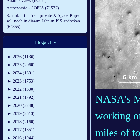
Atlantis-Crew (80251)
Astronomie - SOFIA (71532)
Raumfahrt - Erste private X-Space-Kapsel
soll noch in diesem Jahr an ISS andocken
(64855)
Blogarchiv
►
2026 (1136)
►
2025 (2060)
►
2024 (1891)
►
2023 (1753)
►
2022 (1800)
NASA's Ma
►
2021 (1792)
►
2020 (2248)
working o
►
2019 (2513)
►
2018 (2160)
miles of t
►
2017 (1851)
►
2016 (1944)