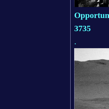
Opportuni
3735
.