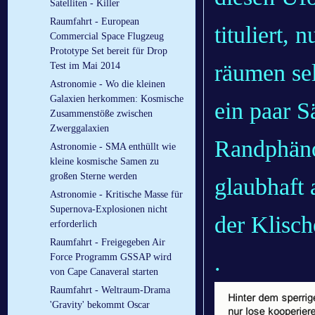
Satelliten - Killer
Raumfahrt - European
tituliert,
Commercial Space Flugzeug
Prototype Set bereit für Drop
räumen sel
Test im Mai 2014
Astronomie - Wo die kleinen
Galaxien herkommen: Kosmische
ein paar S
Zusammenstöße zwischen
Zwerggalaxien
Randphäno
Astronomie - SMA enthüllt wie
kleine kosmische Samen zu
großen Sterne werden
glaubhaft 
Astronomie - Kritische Masse für
Supernova-Explosionen nicht
der Klisch
erforderlich
Raumfahrt - Freigegeben Air
.
Force Programm GSSAP wird
von Cape Canaveral starten
Raumfahrt - Weltraum-Drama
'Gravity' bekommt Oscar