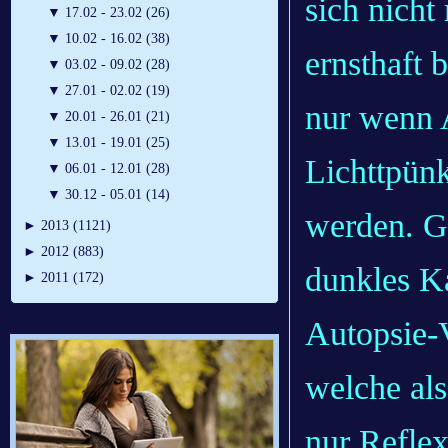
sich nich
▼
17.02 - 23.02 (26)
▼
10.02 - 16.02 (38)
ernsthaft b
▼
03.02 - 09.02 (28)
▼
27.01 - 02.02 (19)
nur wenn 
▼
20.01 - 26.01 (21)
▼
13.01 - 19.01 (25)
Lichttpünk
▼
06.01 - 12.01 (28)
▼
30.12 - 05.01 (14)
werden. G
►
2013 (1121)
►
2012 (883)
dunkles Ka
►
2011 (172)
Autopsie-
welche al
nur Refle