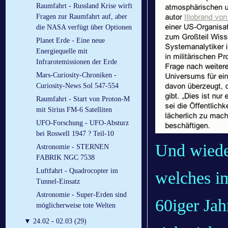
Raumfahrt - Russland Krise wirft
Fragen zur Raumfahrt auf, aber
die NASA verfügt über Optionen
Planet Erde - Eine neue
Energiequelle mit
Infrarotemissionen der Erde
Mars-Curiosity-Chroniken -
Curiosity-News Sol 547-554
Raumfahrt - Start von Proton-M
mit Sirius FM-6 Satelliten
UFO-Forschung - UFO-Absturz
bei Roswell 1947 ? Teil-10
Und wieder
Astronomie - STERNEN
FABRIK NGC 7538
Luftfahrt - Quadrocopter im
welches im
Tunnel-Einsatz
Astronomie - Super-Erden sind
60iger Jah
möglicherweise tote Welten
▼
24.02 - 02.03 (29)