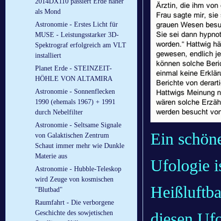
2014DX110 passiert Erde näher
als Mond
Astronomie - Erstes Licht für
MUSE - Leistungsstarker 3D-
Spektrograf erfolgreich am VLT
installiert
Planet Erde - STEINZEIT-
HÖHLE VON ALTAMIRA
Astronomie - Sonnenflecken
1990 (ehemals 1967) + 1991
durch Nebelfilter
Astronomie - Seltsame Signale
Ein schöne
von Galaktischen Zentrum
Schaut immer mehr wie Dunkle
Materie aus
Ufologie i
Astronomie - Hubble-Teleskop
wird Zeuge von kosmischen
Heißluftb
"Blutbad"
Raumfahrt - Die verborgene
Geschichte des sowjetischen
diesen Uf