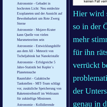
Astronomie - Gebadet in
hochroten Licht: Neu entdeckte
Hier wird 
Exoplaneten und der Aussicht auf
Bewohnbarkeit um Rote Zwerg
Sterne
so in der 
Astronomie - Mojave-Krater
kann Quelle von vielen
mehr stimm
Marsmeteoriten sein
Astronomie - Entwicklungshilfe
für ihn rä
aus dem All - Meteorit von
Tscheljabinsk hat Nanokristalle
Astronomie - Erfolgreiche 5
verrückt b
Jahre-Statistik bei Kepler´s
Planetensuche
problemat
Raumfahrt - Galaktische
Tankstellen - MIT-Team schlägt
der Unters
vor, zusätzliche Speicherung von
Raketentreibstoff im Weltraum
für zukünftige Missionen.
genau in 
Astronomie - Kollidierende