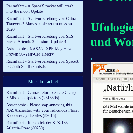
Raumfahrt - A SpaceX rocket will crash
into the moon Update
Raumfahrt - Startvorbereitung von China
Ufologi
Tianwen-3 Mars sample return mission
2028
Raumfahrt - Startvorbereitung von SLS
und Wor
rocket Artemis 3 mission -Update-4
Astronomie - NASA’s IXPE May Have
.
Proven 90-Year-Old Theory
Raumfahrt - Startvorbereitung von SpaceX
´s 356th Starlink mission
Meist betrachtet
Raumfahrt - Chinas return vehicle Change-
5 Mission -Update-3 (2515595)
Astronomie - Please stop annoying this
NASA scientist with your ridiculous Planet
X doomsday theories (89015)
Raumfahrt - Rückblick der STS-135
Atlantis-Crew (80259)