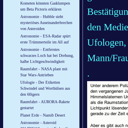
Kometen könnten Gasklumpen
Bestätigun
um Beta Pictoris erklären
Astronomie - Hubble sieht
mysteriöses Auseinanderbrechen
den Medien
von Asteroiden
Astronomie - ESA-Radar spürt
Ufologen,
erste Trümmerteile im All auf
Astronomie - Entferntes
Mann/Frau
schwarzes Loch hat bei Drehung,
halbe Lichtgeschwindigkeit
Raumfahrt - NASA plant mit
.
Star Wars-Antrieben
Ufologie - Der Etiketten
Schwindel und Worthülsen aus
den 60igern
Raumfahrt - AURORA-Rakete
gestartet
Planet Erde - Namib Desert
Astronomie - Asteroid