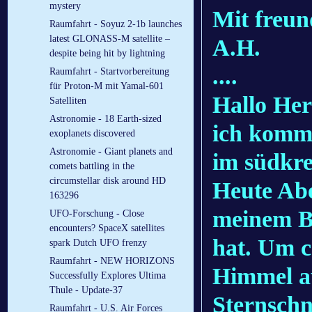
mystery
Mit freun
Raumfahrt - Soyuz 2-1b launches
latest GLONASS-M satellite –
A.H.
despite being hit by lightning
....
Raumfahrt - Startvorbereitung
für Proton-M mit Yamal-601
Hallo Her
Satelliten
Astronomie - 18 Earth-sized
ich komm
exoplanets discovered
Astronomie - Giant planets and
im südkre
comets battling in the
circumstellar disk around HD
Heute
Abe
163296
meinem B
UFO-Forschung - Close
encounters? SpaceX satellites
hat. Um c
spark Dutch UFO frenzy
Raumfahrt - NEW HORIZONS
Himmel au
Successfully Explores Ultima
Thule - Update-37
Sternschn
Raumfahrt - U.S. Air Forces