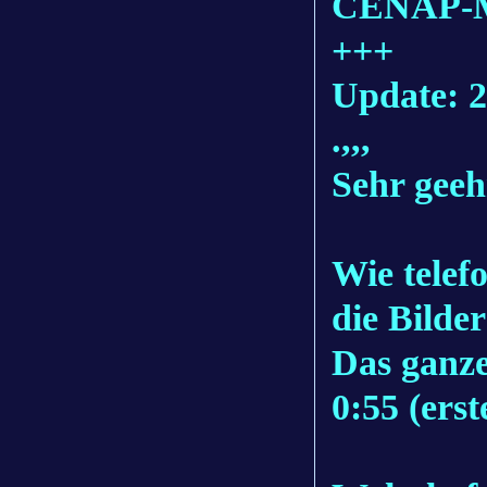
CENAP-Mi
+++
Update: 
.,,,
Sehr geeh
Wie telef
die Bilde
Das ganze
0:55 (erst