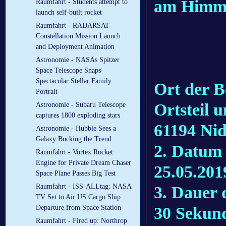
am Himme
Raumfahrt - Students attempt to
launch self-built rocket
Raumfahrt - RADARSAT
Constellation Mission Launch
and Deployment Animation
Astronomie - NASAs Spitzer
Space Telescope Snaps
Spectacular Stellar Family
Ort der B
Portrait
Ortsteil 
Astronomie - Subaru Telescope
captures 1800 exploding stars
61194 Nid
Astronomie - Hubble Sees a
Galaxy Bucking the Trend
2. Datum
Raumfahrt - Vortex Rocket
Engine for Private Dream Chaser
25.05.201
Space Plane Passes Big Test
Raumfahrt - ISS-ALLtag: NASA
3. Dauer
TV Set to Air US Cargo Ship
30 Sekun
Departure from Space Station
Raumfahrt - Fired up: Northrop