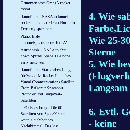
Grumman tests OmegA rocket
motor
4. Wie s
Raumfahrt - NASA to launch
rockets into space from Northern
Farbe,Lic
Territory spaceport
Planet Erde -
Wie 25-30
Himmelsphänomene Teil-221
Sterne
Astronomie - NASA to shut
down Spitzer Space Telescope
5. Wie be
early next year
Raumfahrt - Startvorbereitung
(Flugverh
fürProton-M Rocket Launches
Yamal Communications Satellite
Langsam w
From Baikonur Spaceport
Proton-M mit Blagovest-
Satelliten
UFO-Forschung - Die 60
6. Evtl. 
Satelliten von SpaceX sind
weithin sichtbar am
- keine
Nachthimmel. Das löst