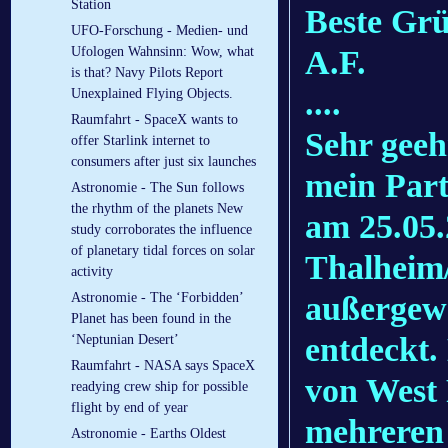
Station
Beste Gr
UFO-Forschung - Medien- und
A.F.
Ufologen Wahnsinn: Wow, what
is that? Navy Pilots Report
....
Unexplained Flying Objects.
Raumfahrt - SpaceX wants to
Sehr geeh
offer Starlink internet to
consumers after just six launches
mein Part
Astronomie - The Sun follows
the rhythm of the planets New
am
25.05
study corroborates the influence
of planetary tidal forces on solar
Thalheim/
activity
außergew
Astronomie - The ‘Forbidden’
Planet has been found in the
entdeckt.
‘Neptunian Desert’
Raumfahrt - NASA says SpaceX
von West 
readying crew ship for possible
flight by end of year
mehreren 
Astronomie - Earths Oldest