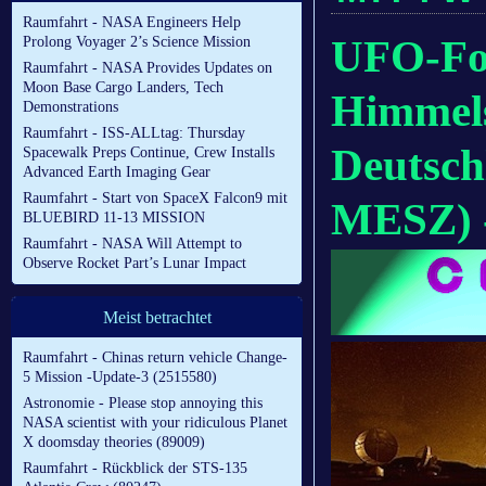
Raumfahrt - NASA Engineers Help
UFO-For
Prolong Voyager 2’s Science Mission
Raumfahrt - NASA Provides Updates on
Moon Base Cargo Landers, Tech
Himmel
Demonstrations
Raumfahrt - ISS-ALLtag: Thursday
Deutsch
Spacewalk Preps Continue, Crew Installs
Advanced Earth Imaging Gear
Raumfahrt - Start von SpaceX Falcon9 mit
MESZ) 
BLUEBIRD 11-13 MISSION
Raumfahrt - NASA Will Attempt to
Observe Rocket Part’s Lunar Impact
Meist betrachtet
Raumfahrt - Chinas return vehicle Change-
5 Mission -Update-3 (2515580)
Astronomie - Please stop annoying this
NASA scientist with your ridiculous Planet
X doomsday theories (89009)
Raumfahrt - Rückblick der STS-135