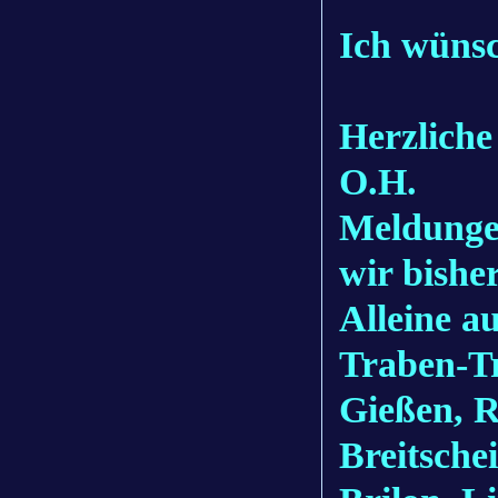
Ich wünsc
Herzlich
O.H.
Meldunge
wir bishe
Alleine a
Traben-T
Gießen, R
Breitsche