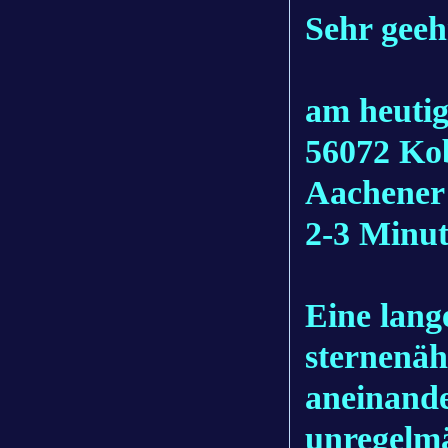
Sehr geeh
am heuti
56072 Ko
Aachener 
2-3 Minut
Eine lang
sternenäh
aneinande
unregelm