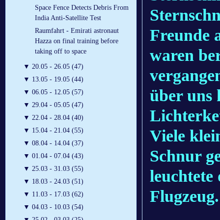
Space Fence Detects Debris From
Sternschn
India Anti-Satellite Test
Freunde 
Raumfahrt - Emirati astronaut
Hazza on final training before
waren ber
taking off to space
▼
20.05 - 26.05 (47)
vergangen
▼
13.05 - 19.05 (44)
über uns h
▼
06.05 - 12.05 (57)
▼
29.04 - 05.05 (47)
Lichterke
▼
22.04 - 28.04 (40)
Viele klei
▼
15.04 - 21.04 (55)
▼
08.04 - 14.04 (37)
Schnur ge
▼
01.04 - 07.04 (43)
▼
25.03 - 31.03 (55)
leuchtete
▼
18.03 - 24.03 (51)
Flugzeug.
▼
11.03 - 17.03 (62)
▼
04.03 - 10.03 (54)
▼
25.02 - 03.03 (25)