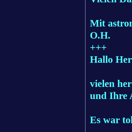
Mit astr
O.H.
+++
Hallo Her
vielen he
und Ihre 
Es war to