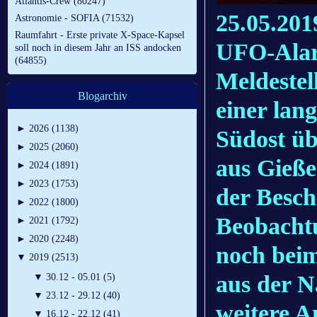
Atlantis-Crew (80247)
25.05.201
Astronomie - SOFIA (71532)
Raumfahrt - Erste private X-Space-Kapsel
UFO-Alar
soll noch in diesem Jahr an ISS andocken
(64855)
Meldestel
Blogarchiv
einer lan
►
2026 (1138)
Südost üb
►
2025 (2060)
aus Gieße
►
2024 (1891)
►
2023 (1753)
der Besch
►
2022 (1800)
Beobachtu
►
2021 (1792)
►
2020 (2248)
noch beim
▼
2019 (2513)
aus der N
▼
30.12 - 05.01 (5)
▼
23.12 - 29.12 (40)
weitere A
▼
16.12 - 22.12 (41)