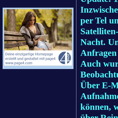
Inzwisch
per Tel u
Satellite
Nacht. U
Anfragen
Auch wurd
Beobacht
Über E-Ma
Aufnahmen
können, 
über Rein