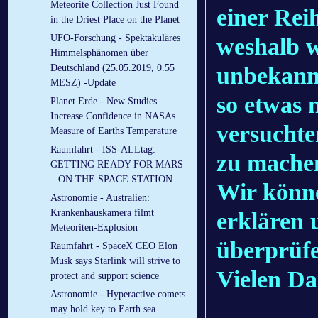
Meteorite Collection Just Found
einer Rei
in the Driest Place on the Planet
UFO-Forschung - Spektakuläres
weshalb w
Himmelsphänomen über
unbekannt
Deutschland (25.05.2019, 0.55
MESZ) -Update
so etwas 
Planet Erde - New Studies
Increase Confidence in NASAs
versuchte
Measure of Earths Temperature
Raumfahrt - ISS-ALLtag:
zu machen
GETTING READY FOR MARS
– ON THE SPACE STATION
Wir könne
Astronomie - Australien:
Krankenhauskamera filmt
erklären 
Meteoriten-Explosion
überprüf
Raumfahrt - SpaceX CEO Elon
Musk says Starlink will strive to
Vielen Da
protect and support science
Astronomie - Hyperactive comets
may hold key to Earth sea