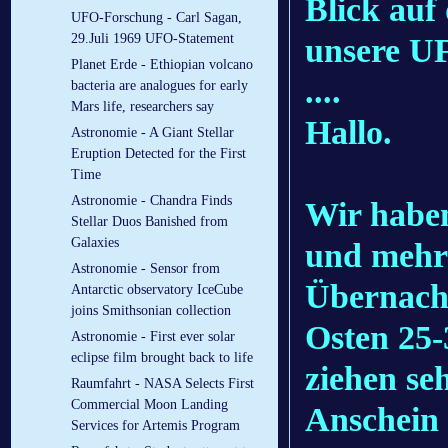
Blick auf
UFO-Forschung - Carl Sagan,
29.Juli 1969 UFO-Statement
unsere UF
Planet Erde - Ethiopian volcano
....
bacteria are analogues for early
Mars life, researchers say
Hallo.
Astronomie - A Giant Stellar
Eruption Detected for the First
Time
Astronomie - Chandra Finds
Wir haben
Stellar Duos Banished from
Galaxies
und mehr
Astronomie - Sensor from
Übernach
Antarctic observatory IceCube
joins Smithsonian collection
Osten 25-
Astronomie - First ever solar
eclipse film brought back to life
ziehen se
Raumfahrt - NASA Selects First
Commercial Moon Landing
Anschein 
Services for Artemis Program