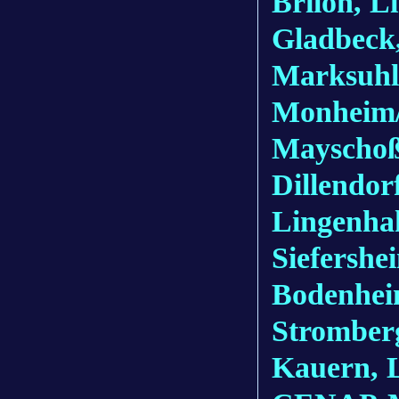
Brilon, L
Gladbeck,
Marksuhl
Monheim/
Mayschoß
Dillendor
Lingenha
Siefershe
Bodenhei
Stromberg
Kauern, 