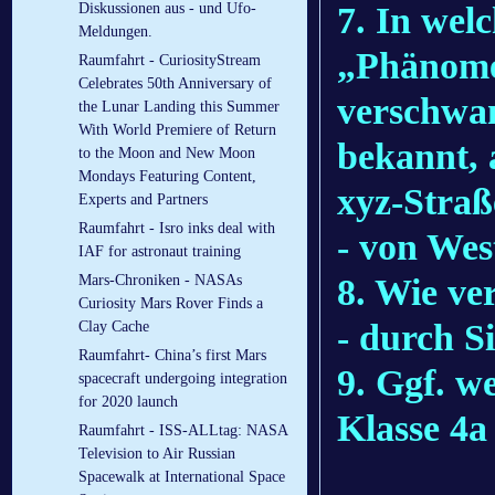
7. In wel
Diskussionen aus - und Ufo-
Meldungen.
„Phänome
Raumfahrt - CuriosityStream
Celebrates 50th Anniversary of
verschwan
the Lunar Landing this Summer
With World Premiere of Return
bekannt, 
to the Moon and New Moon
Mondays Featuring Content,
xyz-Straße
Experts and Partners
Raumfahrt - Isro inks deal with
- von Wes
IAF for astronaut training
8. Wie v
Mars-Chroniken - NASAs
Curiosity Mars Rover Finds a
- durch Si
Clay Cache
Raumfahrt- China’s first Mars
9. Ggf. w
spacecraft undergoing integration
for 2020 launch
Klasse 4a
Raumfahrt - ISS-ALLtag: NASA
Television to Air Russian
Spacewalk at International Space